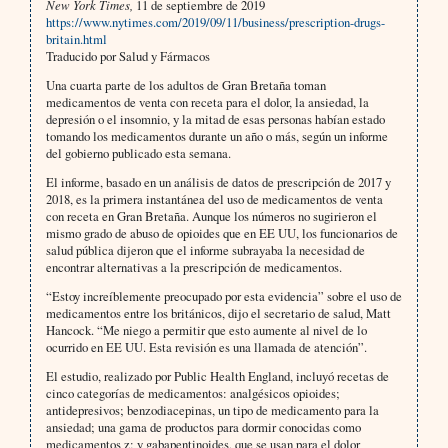
New York Times,
11 de septiembre de 2019
https://www.nytimes.com/2019/09/11/business/prescription-drugs-
britain.html
Traducido por Salud y Fármacos
Una cuarta parte de los adultos de Gran Bretaña toman
medicamentos de venta con receta para el dolor, la ansiedad, la
depresión o el insomnio, y la mitad de esas personas habían estado
tomando los medicamentos durante un año o más, según un informe
del gobierno publicado esta semana.
El informe, basado en un análisis de datos de prescripción de 2017 y
2018, es la primera instantánea del uso de medicamentos de venta
con receta en Gran Bretaña. Aunque los números no sugirieron el
mismo grado de abuso de opioides que en EE UU, los funcionarios de
salud pública dijeron que el informe subrayaba la necesidad de
encontrar alternativas a la prescripción de medicamentos.
“Estoy increíblemente preocupado por esta evidencia” sobre el uso de
medicamentos entre los británicos, dijo el secretario de salud, Matt
Hancock. “Me niego a permitir que esto aumente al nivel de lo
ocurrido en EE UU. Esta revisión es una llamada de atención”.
El estudio, realizado por Public Health England, incluyó recetas de
cinco categorías de medicamentos: analgésicos opioides;
antidepresivos; benzodiacepinas, un tipo de medicamento para la
ansiedad; una gama de productos para dormir conocidas como
medicamentos z; y gabapentinoides, que se usan para el dolor