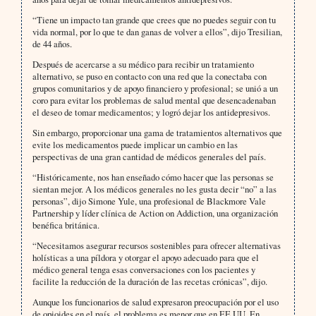
“Tiene un impacto tan grande que crees que no puedes seguir con tu
vida normal, por lo que te dan ganas de volver a ellos”, dijo Tresilian,
de 44 años.
Después de acercarse a su médico para recibir un tratamiento
alternativo, se puso en contacto con una red que la conectaba con
grupos comunitarios y de apoyo financiero y profesional; se unió a un
coro para evitar los problemas de salud mental que desencadenaban
el deseo de tomar medicamentos; y logró dejar los antidepresivos.
Sin embargo, proporcionar una gama de tratamientos alternativos que
evite los medicamentos puede implicar un cambio en las
perspectivas de una gran cantidad de médicos generales del país.
“Históricamente, nos han enseñado cómo hacer que las personas se
sientan mejor. A los médicos generales no les gusta decir “no” a las
personas”, dijo Simone Yule, una profesional de Blackmore Vale
Partnership y líder clínica de Action on Addiction, una organización
benéfica británica.
“Necesitamos asegurar recursos sostenibles para ofrecer alternativas
holísticas a una píldora y otorgar el apoyo adecuado para que el
médico general tenga esas conversaciones con los pacientes y
facilite la reducción de la duración de las recetas crónicas”, dijo.
Aunque los funcionarios de salud expresaron preocupación por el uso
de opioides en el país, el problema es menor que en EE UU. En