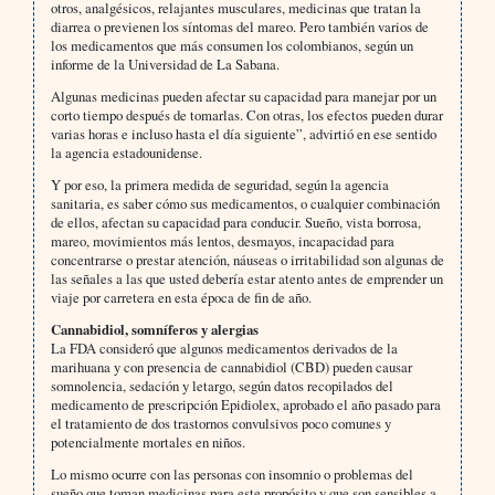
otros, analgésicos, relajantes musculares, medicinas que tratan la
diarrea o previenen los síntomas del mareo. Pero también varios de
los medicamentos que más consumen los colombianos, según un
informe de la Universidad de La Sabana.
Algunas medicinas pueden afectar su capacidad para manejar por un
corto tiempo después de tomarlas. Con otras, los efectos pueden durar
varias horas e incluso hasta el día siguiente”, advirtió en ese sentido
la agencia estadounidense.
Y por eso, la primera medida de seguridad, según la agencia
sanitaria, es saber cómo sus medicamentos, o cualquier combinación
de ellos, afectan su capacidad para conducir. Sueño, vista borrosa,
mareo, movimientos más lentos, desmayos, incapacidad para
concentrarse o prestar atención, náuseas o irritabilidad son algunas de
las señales a las que usted debería estar atento antes de emprender un
viaje por carretera en esta época de fin de año.
Cannabidiol, somníferos y alergias
La FDA consideró que algunos medicamentos derivados de la
marihuana y con presencia de cannabidiol (CBD) pueden causar
somnolencia, sedación y letargo, según datos recopilados del
medicamento de prescripción Epidiolex, aprobado el año pasado para
el tratamiento de dos trastornos convulsivos poco comunes y
potencialmente mortales en niños.
Lo mismo ocurre con las personas con insomnio o problemas del
sueño que toman medicinas para este propósito y que son sensibles a