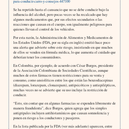
para-conducir-carro-y-consejos-447100
Se ha repetido hasta el cansancio que no se debe conducir bajo la
influencia del alcohol, pero pocas veces se ha recalcado que hay
algunos medicamentos que, por sus efectos secundarios o las
reacciones que causan en el cuerpo, son igualmente peligrosos para
quienes llevan el control de los vehículos.
Por esta razón, la Administración de Alimentos y Medicamentos de
los Estados Unidos (FDA, por su sigla en inglés) emitió hace poco
una alerta que advierte sobre este riesgo, insistiendo en que muchos
de ellos se venden sin fórmula médica, lo que aumenta el cuidado que
deberían tener los consumidores.
En Colombia, por ejemplo, de acuerdo con César Burgos, presidente
de la Asociación Colombiana de Sociedades Científicas, aunque
muchos de estos fármacos tienen restricciones para su venta y
consumo, como ansiolíticos entre los que están las benzodiacepinas
(diazepam, lorazepam, clonazepam), antipsicóticos y antiepilépticos,
muchas veces no se advierte que su uso incluye la restricción de
conducir.
“Esto, sin contar que en algunas farmacias se expenden libremente de
manera fraudulenta”, dice Burgos, quien agrega que los simples
antigripales incluyen antihistamínicos que causan somnolencia y
ponen en riesgo a los conductores y pasajeros.
En la lista publicada por la FDA (ver más adelante) aparecen, entre