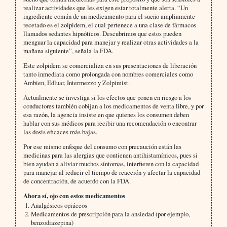
realizar actividades que les exigen estar totalmente alerta. “Un
ingrediente común de un medicamento para el sueño ampliamente
recetado es el zolpidem, el cual pertenece a una clase de fármacos
llamados sedantes hipnóticos. Descubrimos que estos pueden
menguar la capacidad para manejar y realizar otras actividades a la
mañana siguiente”, señala la FDA.
Este zolpidem se comercializa en sus presentaciones de liberación
tanto inmediata como prolongada con nombres comerciales como
Ambien, Edluar, Intermezzo y Zolpimist.
Actualmente se investiga si los efectos que ponen en riesgo a los
conductores también cobijan a los medicamentos de venta libre, y por
esa razón, la agencia insiste en que quienes los consumen deben
hablar con sus médicos para recibir una recomendación o encontrar
las dosis eficaces más bajas.
Por ese mismo enfoque del consumo con precaución están las
medicinas para las alergias que contienen antihistamínicos, pues si
bien ayudan a aliviar muchos síntomas, interfieren con la capacidad
para manejar al reducir el tiempo de reacción y afectar la capacidad
de concentración, de acuerdo con la FDA.
Ahora sí, ojo con estos medicamentos
Analgésicos opiáceos
Medicamentos de prescripción para la ansiedad (por ejemplo,
benzodiazepina)