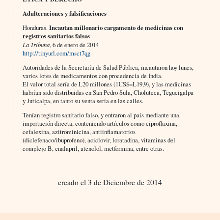
Adulteraciones y falsificaciones
Honduras.
Incautan millonario cargamento de medicinas con
registros sanitarios falsos
La Tribuna
, 6 de enero de 2014
http://tinyurl.com/msct7qg
Autoridades de la Secretaría de Salud Pública, incautaron hoy lunes,
varios lotes de medicamentos con procedencia de India.
El valor total sería de L20 millones (1US$=L19,9), y las medicinas
habrían sido distribuidas en San Pedro Sula, Choluteca, Tegucigalpa
y Juticalpa, en tanto su venta sería en las calles.
Tenían registro sanitario falso, y entraron al país mediante una
importación directa, conteniendo artículos como ciproflaxina,
cefalexina, azitrominicina, antiinflamatorios
(diclefenaco/ibuprofeno), aciclovir, loratadina, vitaminas del
complejo B, enalapril, atenolol, metformina, entre otras.
creado el 3 de Diciembre de 2014