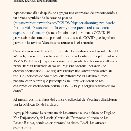
Walach, LAREB, Israel, Holanda
Apenas unos días después de agregar una expresión de preocupación a
un artículo publicado la semana pasada
(
https://retractionwatch.com/2021/06/29/paper-claiming-two-deaths-
from-covid-19-vaccination-for-every-three-prevented-cases-earns-
expression-of-concern/
) que afirmaba que las vacunas COVID-19
provocaban dos muertes por cada tres casos de COVID que lograban
prevenir, la revista Vaccines ha retractado el artículo.
Como hemos señalado anteriormente: Los autores, incluyendo Harald
Walach, quien también fue coautor de un artículo recién publicado en
JAMA Pediatrics [1] que cuestiona la seguridad de las mascarillas en
niños, habían utilizado datos del registro nacional holandés de
efectos secundarios. Ese registro incluye una advertencia sobre su
uso. Los editores de Vaccines, que publicaron el estudio el mes
pasado, escribieron que preocupaba la “tergiversación de los
esfuerzos de vacunación contra COVID-19 y la tergiversación de los
datos”.
Al menos dos miembros del consejo editorial de Vaccines dimitieron
por la publicación del artículo.
Ayer, publicamos la respuesta de los autores a una crítica de Eugène
Van Puijenbroek, de Lareb (Centro de Farmacovigilancia de los
Países Bajos), donde se originaron los datos. En él, los autores
escribieron: