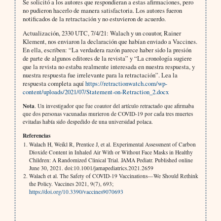
Se solicitó a los autores que respondieran a estas afirmaciones, pero
no pudieron hacerlo de manera satisfactoria. Los autores fueron
notificados de la retractación y no estuvieron de acuerdo.
Actualización, 2330 UTC, 7/4/21: Walach y un coautor, Rainer
Klement, nos enviaron la declaración que habían enviado a Vaccines.
En ella, escriben: “La verdadera razón parece haber sido la presión
de parte de algunos editores de la revista” y “La cronología sugiere
que la revista no estaba realmente interesada en nuestra respuesta, y
nuestra respuesta fue irrelevante para la retractación”. Lea la
respuesta completa aquí
https://retractionwatch.com/wp-
content/uploads/2021/07/Statement-on-Retraction_2.docx
Nota
. Un investigador que fue coautor del artículo retractado que afirmaba
que dos personas vacunadas murieron de COVID-19 por cada tres muertes
evitadas había sido despedido de una universidad polaca.
Referencias
Walach H, Weikl R, Prentice J, et al. Experimental Assessment of Carbon
Dioxide Content in Inhaled Air With or Without Face Masks in Healthy
Children: A Randomized Clinical Trial. JAMA Pediatr. Published online
June 30, 2021. doi:10.1001/jamapediatrics.2021.2659
Walach et al. The Safety of COVID-19 Vaccinations—We Should Rethink
the Policy. Vaccines 2021, 9(7), 693;
https://doi.org/10.3390/vaccines9070693