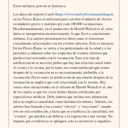
Estos incluyen, pero no se limitan a:
Los datos del registro Lareb (
https://www.lareb.nl/coronameldingen
)
en los Países Bajos se utilizaron para calcular el número de efectos
secundarios graves y mortales por cada 100.000 vacunaciones.
Desafortunadamente, en el manuscrito de Harald Walach et al. estos
datos se interpretaron incorrectamente, lo que llevó a conclusiones
erróneas. Los autores presentaron los datos como si estuvieran
causalmente relacionados con los eventos adversos. Esto es inexacto.
En los Países Bajos, se invita a los profesionales de la salud y a los
pacientes a informar sobre las sospechas de eventos adversos que
pueden estar asociadas con la vacunación. Para este tipo de
notificación no se necesita probar que hay una relación causal entre
el evento y la vacuna, por lo tanto, un evento notificado que ocurre
después de la vacunación no es necesariamente atribuible a la
vacunación. Por lo tanto, la notificación de una muerte después de la
vacunación no implica que esté relacionada con la vacuna. Hay
varias otras inexactitudes en el artículo de Harald Walach et al. uno
de los cuales es que los casos fatales fueron certificados por
especialistas médicos. Debe saberse que incluso esta afirmación
falsa no implica causalidad, como insinúan los autores. Además, los
autores han llamado a los eventos “efectos” y “reacciones” cuando
esto no está establecido, y hasta que se establezca la causalidad, son
“eventos” que pueden o no deberse a la exposición a una vacuna. No
importa qué estadísticas se apliquen, esto es incorrecto y engañoso.