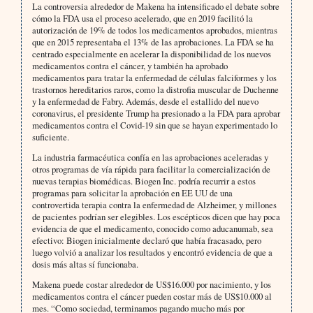
La controversia alrededor de Makena ha intensificado el debate sobre
cómo la FDA usa el proceso acelerado, que en 2019 facilitó la
autorización de 19% de todos los medicamentos aprobados, mientras
que en 2015 representaba el 13% de las aprobaciones. La FDA se ha
centrado especialmente en acelerar la disponibilidad de los nuevos
medicamentos contra el cáncer, y también ha aprobado
medicamentos para tratar la enfermedad de células falciformes y los
trastornos hereditarios raros, como la distrofia muscular de Duchenne
y la enfermedad de Fabry. Además, desde el estallido del nuevo
coronavirus, el presidente Trump ha presionado a la FDA para aprobar
medicamentos contra el Covid-19 sin que se hayan experimentado lo
suficiente.
La industria farmacéutica confía en las aprobaciones aceleradas y
otros programas de vía rápida para facilitar la comercialización de
nuevas terapias biomédicas. Biogen Inc. podría recurrir a estos
programas para solicitar la aprobación en EE UU de una
controvertida terapia contra la enfermedad de Alzheimer, y millones
de pacientes podrían ser elegibles. Los escépticos dicen que hay poca
evidencia de que el medicamento, conocido como aducanumab, sea
efectivo: Biogen inicialmente declaró que había fracasado, pero
luego volvió a analizar los resultados y encontró evidencia de que a
dosis más altas sí funcionaba.
Makena puede costar alrededor de US$16.000 por nacimiento, y los
medicamentos contra el cáncer pueden costar más de US$10.000 al
mes. “Como sociedad, terminamos pagando mucho más por