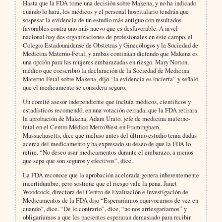
Hasta que la FDA tome una decisión sobre Makena, y no ha indicado
cuándo lo hará, los médicos y el personal hospitalario tendrán que
sospesar la evidencia de un estudio más antiguo con resultados
favorables contra uno más nuevo que es desfavorable. A nivel
nacional hay dos organizaciones de profesionales en este campo, el
Colegio Estadounidense de Obstetras y Ginecólogos y la Sociedad de
Medicina Materno-Fetal, y ambas continúan diciendo que Makena es
una opción para las mujeres embarazadas en riesgo. Mary Norton,
médico que coescribió la declaración de la Sociedad de Medicina
Materno-Fetal sobre Makena, dijo “la evidencia es incierta” y señaló
que el medicamento se considera seguro.
Un comité asesor independiente que incluía médicos, científicos y
estadísticos recomendó, en una votación cerrada, que la FDA retirara
la aprobación de Makena. Adam Urato, jefe de medicina materno-
fetal en el Centro Médico MetroWest en Framingham,
Massachusetts, dice que incluso antes del último estudio tenía dudas
acerca del medicamento y ha expresado su deseo de que la FDA lo
retire. “No deseo usar medicamentos durante el embarazo, a menos
que sepa que son seguros y efectivos”, dice.
La FDA reconoce que la aprobación acelerada genera inherentemente
incertidumbre, pero sostiene que el riesgo vale la pena. Janet
Woodcock, directora del Centro de Evaluación e Investigación de
Medicamentos de la FDA dijo “Esperaríamos equivocarnos de vez en
cuando”, dice. “De lo contrario”, dice, “no nos arriesgaríamos” y
obligaríamos a que los pacientes esperaran demasiado para recibir