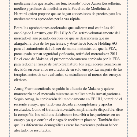
medicamentos que acaban no funcionando”, dice Aaron Kesselheim,
médico y profesor de medicina en la Facultad de Medicina de
Harvard, quien propone que se hagan concesiones de precios para los
medicamentos aprobados por la vía rápida.
Entre las aprobaciones aceleradas que salieron mal están las del
oncológico Lartruvo, que Eli Lilly & Co. retiró voluntariamente del
mercado el año pasado, después de que se descubriera que no
alargaba la vida de los pacientes, y Avastin de Roche Holding AG
para el tratamiento del cáncer de mama metastásico, que la FDA,
preocupada por su seguridad y eficacia, retiró del mercado en 2011.
En el caso de Makena, el primer medicamento aprobado por la FDA
para reducir el riesgo de parto prematuro, los reguladores tomaron su
decisión en base a los resultados de un solo ensayo. La mayoría de las
terapias, antes de ser evaluadas, se estudian en al menos dos ensayos
clínicos.
Amag Pharmaceuticals respalda la eficacia de Makena y quiere
mantenerlo en el mercado mientras se realizan más investigaciones.
Según Amag, la aprobación del medicamento en EE UU, complicó el
reciente ensayo, que tardó una década en completarse y aportar
resultados. Como el tratamiento estaba ampliamente disponible, dice
la compañía, los médicos dudaban en inscribir a las pacientes en un
ensayo, ya que corrían el riesgo de recibir un placebo. También dice
que las diferencias demográficas entre las pacientes podrían haber
afectado los resultados.