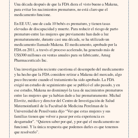
Una década después de que la FDA diera el visto bueno a Makena,
para evitar los nacimientos prematuros, no está claro que el
medicamento funcione.
En EE UU, uno de cada 10 bebés es prematuro, y tienen tasas
elevadas de discapacidad y muerte. Para reducir el riesgo de parto
prematuro entre las mujeres que previamente han dado a luz
prematuramente, durante casi una década, se ha utilizado un
medicamento llamado Makena. El medicamento, aprobado por la
FDA en 2011, a través el proceso acelerado, ha generado más de
US$300 millones en ventas anuales para su fabricante, Amag
Pharmaceuticals Inc.
Una investigación reciente cuestiona el desempeño del medicamento
y ha hecho que la FDA considere retirar a Makena del mercado, algo
poco frecuente cuando el tratamiento ha sido aprobado. La FDA
exigió un estudio de seguimiento que se publicó el año pasado, y en
ese estudio, Makena no disminuyó la tasa de nacimientos prematuros
entre las mujeres que ya habían dado a luz prematuramente. Michal
Elovitz, médico y director del Centro de Investigación de Salud
Maternoinfantil de la Facultad de Medicina Perelman de la
Universidad de Pensilvania dijo “Ver que estas mujeres y sus
familias tienen que volver a pasar por esta experiencia es
desgarrador”. “Quieren saber por qué, y por qué el medicamento no
funcionó. Y la única respuesta que podemos darles es que tenemos
que resolverlo”.