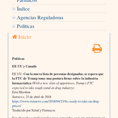
Índice
Agencias Reguladoras
Políticas
Inicio
Políticas
EE UU y Canadá
EE UU.
Con la nueva lista de personas designadas, se espera que
la FTC de Trump tome una postura firme sobre la industria
farmacéutica
(With a new slate of appointees, Trump’s FTC
expected to take tough stand on drug industry)
Erin Mershon
Statnews,
23 de abril de 2018
https://www.statnews.com/2018/04/23/ftc-ready-to-take-on-drug-
prices/
Traducido por Salud y Fármacos
Son abogados y profesionales poco conocidos, casi sin experiencia en