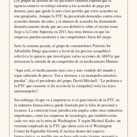
Los grupos de defensa de los pacientes también esperan que la
agencia renueve su trabajo entorno a los acuerdos de pago por
demora, para que quede lo más claro posible que estos acuerdos no
son apropiados. Aunque la FTC ha presentado demandas contra estos
acuerdos durante décadas, y el número de acuerdos ha disminuido
dramáticamente desde que un caso definitivo sobre el mismo tema
llego a la Corte Suprema en 2013, hay otras formas en que las
empresas pueden mantener a sus competidores fuera del juego.
Justo la semana pasada, el grupo de consumidores Patients for
Affordable Drugs (pacientes a favor de los precios asequibles)
solicitó a la agencia que investigara varias acciones de AbbVie que
retrasaron la entrada de un competidor de su medicamento Humira.
“Aquí está, el medicamento más caro y más vendido del mundo y
sigue subiendo de precio. Van a aferrarse a su monopolio mientras
puedan”, dijo el presidente del grupo, David Mitchell. “Le pedimos a
la FTC que examine si [la acción de la compañía] viola las leyes
antimonopolio”.
Sin embargo, lo que va a importar es si el gran interés de la FTC en
la industria farmacéutica quede limitado por la falta de personal y
recursos. La comisión tiene jurisdicción amplia sobre otras industrias
importantes, como las empresas de tecnología, que también están
cada vez más en la mira de Washington. Y según Michael Kades, un
veterano empleado de la FTC que ahora está en el Washington
Center for Equitable Growth, E incluso dentro del espacio
farmacéutico, es posible que no haya suficiente tiempo, personal o