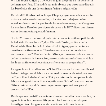
Wilson, según Knight y Cowie, es un gran creyente en los beneficios
del mercado libre. Ella podría ser más abierta que otros para discutir
los beneficios de una determinada fusión o adquisición.
Es más difícil saber qué es lo que Chopra, cuyos antecedentes están
más centrados en el consumidor, o los dos que trabajan con los
senadores harán con los precios de los medicamentos, si el Congreso
los confirma. Pero los que siguen de cerca a la FTC dicen que tienen
varias herramientas que podrían usar.
“La FTC tiene su dedo en el pulso de la conducta anticompetitiva de
la industria farmacéutica”, dijo Michael Carrier, profesor de la
Facultad de Derecho de la Universidad Rutgers, que se centra en
cuestiones antimonopolio. “Pueden centrarse en las conductas
anticompetitivas”. Pueden decir: ‘Miren, no tenemos nada en contra
de las patentes o la innovación, pero cuando cruzan la línea y violan
las leyes antimonopolio, entonces sí tenemos algo que decir'”.
La agencia está batallando con Shire Pharmaceuticals en un tribunal
federal. Alega que el fabricante de medicamentos abusó el proceso
de “petición ciudadana” de la FDA para retrasar la competencia de
fabricantes genéricos utilizando peticiones “falsas”, un caso que en
última instancia podría tener importantes repercusiones para el
proceso de la FDA.
Desde que se convirtió en un tema clave en un taller de noviembre, la
agencia también puede emitir guías o incluso trabajar más para
investigar cómo los gerentes de beneficios de farmacia están