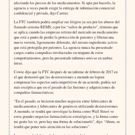
afectando los precios de los medicamentos. Si opta por hacerlo, la
agencia a veces puede exigir la entrega de información comercial
confidencial y privada, dijo Carrier.
La FTC también podría ampliar sus litigios ya sea por los abusos del
llamado sistema REMS, o por los “saltos de producto”, término que
se aplica cuando las empresas retiran del mercado un medicamento
que está a punto de perder la protección de patentes y liberan una
nueva versión, ligeramente diferente, del mismo ingrediente activo
que está protegida por patentes. La agencia nunca ha presentado
cargos contra compañías involucradas en ninguno de estos
comportamientos, pero ha presentado informes
amicus
en ambas
áreas.
Cowie dijo que la FTC después de un informe de febrero de 2017 en
el que demostró que las desinversiones a menudo no logran
compensar los aspectos anticompetitivos de un acuerdo, podría ser
más escéptica que en el pasado de las fusiones y adquisiciones de
compañías farmacéuticas.
“En el pasado, se hicieron muchos negocios entre fabricantes de
medicamentos y fabricantes de genéricos utilizando desinversiones.
A menudo, se tendrá que investigar la forma como Wall Street ve
estos grandes negocios farmacéuticos estratégicos, y la forma como
mi gente los ve, pero hay una forma de solucionarlo”, dijo. “Ahora, se
tendrá que poner más atención en las soluciones”.