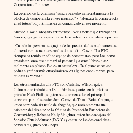
Corporation e Immunex.
La decisión de la comisión “pondrá remedio inmediatamente a la
pérdida de competencia en ese mercado” y “alentará la competencia
en el futuro”, dijo Simons en un comunicado en ese momento.
Michael Cowie, abogado antimonopolio de Dechert que trabajó con
Simons, agregó que espera que se base sobre todo en datos empíricos.
“Cuando las personas se quejan de los precios de los medicamentos,
él querrá ver lo que muestran los datos”, dijo Cowie. “La FTC
siempre ha tenido un sólido equipo de economistas, pero Joe, como
presidente, creo que animará al personal y a otros líderes a ser
realmente empíricos. Esa es su naturaleza. En algunos casos eso
podría significar más cumplimiento, en algunos casos menos, pero
buscará la verdad “.
Los otros nominados a la FTC son Christine Wilson, quien
últimamente trabajó con Delta Airlines, y antes en la práctica
privada; Noah Phillips, quien recientemente fue el principal
consejero para el senador, John Cornyn de Texas; Rohit Chopra, el
único nominado sin título de abogado, que recientemente fue
asistente del director de la Oficina de Protección Financiera del
Consumidor; y Rebecca Kelly Slaughter, quien fue consejera del
Senador Chuck Schumer (D-N.Y.) y es una de las dos candidatas
demócratas, junto con Chopra.