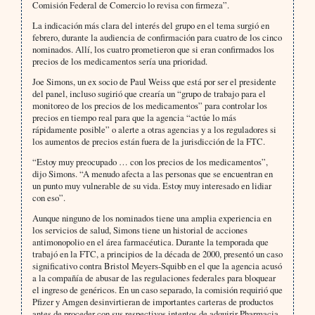
Comisión Federal de Comercio lo revisa con firmeza”.
La indicación más clara del interés del grupo en el tema surgió en
febrero, durante la audiencia de confirmación para cuatro de los cinco
nominados. Allí, los cuatro prometieron que si eran confirmados los
precios de los medicamentos sería una prioridad.
Joe Simons, un ex socio de Paul Weiss que está por ser el presidente
del panel, incluso sugirió que crearía un “grupo de trabajo para el
monitoreo de los precios de los medicamentos” para controlar los
precios en tiempo real para que la agencia “actúe lo más
rápidamente posible” o alerte a otras agencias y a los reguladores si
los aumentos de precios están fuera de la jurisdicción de la FTC.
“Estoy muy preocupado … con los precios de los medicamentos”,
dijo Simons. “A menudo afecta a las personas que se encuentran en
un punto muy vulnerable de su vida. Estoy muy interesado en lidiar
con eso”.
Aunque ninguno de los nominados tiene una amplia experiencia en
los servicios de salud, Simons tiene un historial de acciones
antimonopolio en el área farmacéutica. Durante la temporada que
trabajó en la FTC, a principios de la década de 2000, presentó un caso
significativo contra Bristol Meyers-Squibb en el que la agencia acusó
a la compañía de abusar de las regulaciones federales para bloquear
el ingreso de genéricos. En un caso separado, la comisión requirió que
Pfizer y Amgen desinvirtieran de importantes carteras de productos
antes de proceder con sus respectivos intentos de adquirir Pharmacia