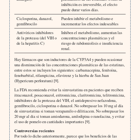
inhibición es irreversible, el efecto
puede durar varios días.
Ciclosporina, danazol,
Pueden inhibir el metabolismo e
gemfibrocilo
incrementar los efectos indeseables
Antivíricos inhibidores
Inhiben el metabolismo, aumentan las
de la proteasa (del VIH o
concentraciones plasmáticas y el
de la hepatitis C)
riesgo de rabdomiolisis e insuficiencia
renal.
Hay fármacos que son inductores de la CYP3A4 y pueden ocasionar
una disminución de las concentraciones plasmáticas de las estatinas,
entre estos se incluyen los siguientes: carbamacepina, fenitoína,
fenobarbital, rifampicina, efavirenz y la hierba de San Juan
(Hypericum perforatum) [9].
La FDA recomienda evitar la simvastatina en pacientes que reciben
itraconazol, posaconazol, eritromicina, claritromicina, telitromicina,
inhibidores de la proteasa del VIH, el antidepresivo nefazodona,
gemfibrocilo, ciclosporina o danazol. No sobrepasar los 10 mg al día
de simvastatina si toman verapamilo o dilitiacem. No sobrepasar los
20 mgr al dia si toman amiodarona, amlodipina o ranolacina, y evitar
el uso de pomelo en cantidades importantes [9].
Controversias recientes
Por todo lo dicho anteriormente, parece que los beneficios de las