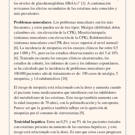
los niveles de glucohemoglobina (HbA1c)” [1]. A continuación
revisamos los efectos secundarios de las estatinas más conocidos y
más prevalentes.
Problemas musculares
. Los problemas musculares son los más
frecuentes, y estos pueden ser de tres tipos: Mialgia (debilidad, dolor,
calambres etc. sin elevación de la CPK), Miositis/miopatía
(síntomas musculares con elevación de la CPK), Rabdomiolisis
(síntomas musculares con CPK diez veces superior al nivel normal)
[6]. La incidencia de miopatías en los ensayos clínicos fue entre 0,5
por 1.000 y 5%, pero en los estudios observacionales es del 5 al 10%
[6]. Teniendo en cuenta los ensayos clínicos aleatorizados, los
estudios de cohorte, los informes de caso y los informes espontáneos,
se ha calculado que la incidencia de problemas musculares por
100.000 pacientes año de tratamiento es de: 190 casos de mialgia, 5
miopatías, y 1,6 rabdomiolisis [10].
El riesgo de miopatía está relacionado con la dosis y aumenta cuando
el paciente toma medicamentos que interfieren con los inhibidores
del metabolismo de las estatinas. Este riesgo también aumenta con
la edad (mayores de 70 años), con la polimedicación y la sarcopenia.
Parece ser que la genética también influye en la aparición de
miopatías por el consumo de simvastatina [9].
Toxicidad hepática
. Entre un 0,2% y un 5% de los pacientes tratados
con estatinas presenta un aumento de las enzimas hepáticas, y este
riesgo está relacionado con la dosis. Es raro que estos casos progresen