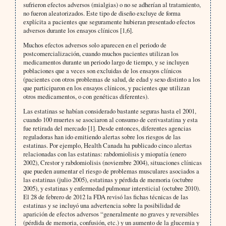
sufrieron efectos adversos (mialgias) o no se adherían al tratamiento,
no fueron aleatorizados. Este tipo de diseño excluye de forma
explícita a pacientes que seguramente hubieran presentado efectos
adversos durante los ensayos clínicos [1,6].
Muchos efectos adversos solo aparecen en el periodo de
postcomercialización, cuando muchos pacientes utilizan los
medicamentos durante un periodo largo de tiempo, y se incluyen
poblaciones que a veces son excluidas de los ensayos clínicos
(pacientes con otros problemas de salud, de edad y sexo distinto a los
que participaron en los ensayos clínicos, y pacientes que utilizan
otros medicamentos, o con genéticas diferentes).
Las estatinas se habían considerado bastante seguras hasta el 2001,
cuando 100 muertes se asociaron al consumo de cerivastatina y esta
fue retirada del mercado [1]. Desde entonces, diferentes agencias
reguladoras han ido emitiendo alertas sobre los riesgos de las
estatinas. Por ejemplo, Health Canada ha publicado cinco alertas
relacionadas con las estatinas: rabdomiolisis y miopatía (enero
2002), Crestor y rabdomiolisis (noviembre 2004), situaciones clínicas
que pueden aumentar el riesgo de problemas musculares asociados a
las estatinas (julio 2005), estatinas y pérdida de memoria (octubre
2005), y estatinas y enfermedad pulmonar intersticial (octubre 2010).
El 28 de febrero de 2012 la FDA revisó las fichas técnicas de las
estatinas y se incluyó una advertencia sobre la posibilidad de
aparición de efectos adversos “generalmente no graves y reversibles
(pérdida de memoria, confusión, etc.) y un aumento de la glucemia y