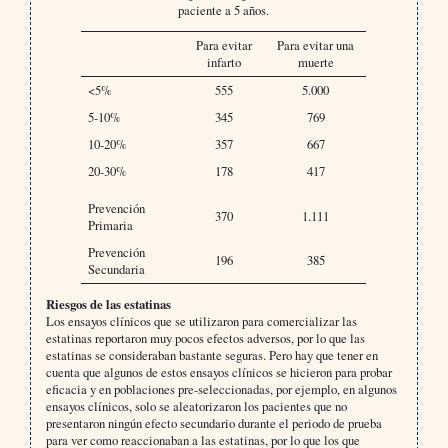
paciente a 5 años.
Para evitar
Para evitar una
infarto
muerte
<5%
555
5.000
5-10%
345
769
10-20%
357
667
20-30%
178
417
Prevención
370
1.111
Primaria
Prevención
196
385
Secundaria
Riesgos de las estatinas
Los ensayos clínicos que se utilizaron para comercializar las
estatinas reportaron muy pocos efectos adversos, por lo que las
estatinas se consideraban bastante seguras. Pero hay que tener en
cuenta que algunos de estos ensayos clínicos se hicieron para probar
eficacia y en poblaciones pre-seleccionadas, por ejemplo, en algunos
ensayos clínicos, solo se aleatorizaron los pacientes que no
presentaron ningún efecto secundario durante el periodo de prueba
para ver como reaccionaban a las estatinas, por lo que los que