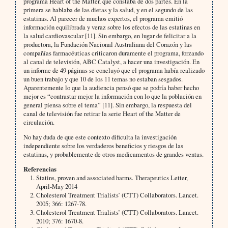
programa Heart of the Matter, que constaba de dos partes. En la
primera se hablaba de las dietas y la salud, y en el segundo de las
estatinas. Al parecer de muchos expertos, el programa emitió
información equilibrada y veraz sobre los efectos de las estatinas en
la salud cardiovascular [11]. Sin embargo, en lugar de felicitar a la
productora, la Fundación Nacional Australiana del Corazón y las
compañías farmacéuticas criticaron duramente el programa, forzando
al canal de televisión, ABC Catalyst, a hacer una investigación. En
un informe de 49 páginas se concluyó que el programa había realizado
un buen trabajo y que 10 de los 11 temas no estaban sesgados.
Aparentemente lo que la audiencia pensó que se podría haber hecho
mejor es “contrastar mejor la información con lo que la población en
general piensa sobre el tema” [11]. Sin embargo, la respuesta del
canal de televisión fue retirar la serie Heart of the Matter de
circulación.
No hay duda de que este contexto dificulta la investigación
independiente sobre los verdaderos beneficios y riesgos de las
estatinas, y probablemente de otros medicamentos de grandes ventas.
Referencias
Statins, proven and associated harms. Therapeutics Letter,
April-May 2014
Cholesterol Treatment Trialists’ (CTT) Collaborators. Lancet.
2005; 366: 1267-78.
Cholesterol Treatment Trialists’ (CTT) Collaborators. Lancet.
2010; 376: 1670-8.