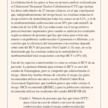
La elaboración de las guías se basa en un meta-análisis realizado por
el Cholesterol Treatment Trialist Collaboration (CTT) que incluye
los datos individuales de 27 ensayos clínicos, en el que concluyeron
que, independientemente del riesgo basal, las estatinas reducían el
riesgo relativo de mortalidad por todas las causas en un 9,1%, y el de
la morbimortalidad cardiovascular en un 20% por cada mmol/L de
reducción de las LDL [6]. Las reducciones en el riesgo relativo
parecen bastante importantes pero cuando se analizan los resultados
según en número de personas que hay que tratar para evitar una
muerte o un problema cardiovascular el panorama es diferente, y se
constata que la eficiencia del tratamiento con estatinas depende
sobre todo del RCV del paciente (Ver Cuadro 1). Es más, no se ha
demostrado que las estatinas reduzcan la mortalidad ni la
morbimortalidad total en pacientes con bajo RCV (<10%) [6].
Uno de los aspectos controvertidos es como se estima el RCV de un
paciente. La primera fórmula para estimar el RCV se sacó del
estudio de Framingham, pero se comprobó que sobreestimaba el
riesgo. Ahora hay muchas formas de calcular el riesgo, las guías
recomiendan utilizar una nueva escala (Pooled Cohort Risk
Assessment Equations), que también parece que sobre estima el
riesgo. NICE recomienda QRISK2, y para la población catalana se
recomienda utilizar los resultados del estudio REGICOR [6].
Cuadro 1. Número de personas que hay que tratar (NTT)
para evitar un caso de infarto o un caso de muerte
cardiovascular, según el riesgo cardiovascular del