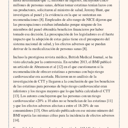
había determinado que 12 millones de ingleses, incluyendo cinco
millones de personas sanas, debían tomar estatinas tenían lazos con
sus productores, solicitaron al ministro de salud, Jeremy Hunt, que
investigara al panel y la evidencia en la que se sustentan sus
recomendaciones [8]. Empleados de alto rango de NICE dijeron que
las preocupaciones estaban infundadas porque ninguno de los
miembros del panel obtendría beneficios financieros por haber
tomado esa decisión. La preocupación de los legisladores es el fuerte
impacto que la adopción de estas guías tiene en el presupuesto del
sistema nacional de salud, y los efectos adversos que se puedan
derivar de la medicalización de personas sanas [8].
Incluso la prestigiosa revista médica, British Medical Journal, se ha
visto afectada por la controversia. En octubre 2013, el BMJ publicó
un artículo de Abramson et al [12] en el que cuestionaron si la
recomendación de ofrecer estatinas a personas con bajo riesgo
cardiovascular era acertada. Hicieron un re-análisis de la
investigación de CTT y llegaron a la conclusión de que los beneficios
de las estatinas para personas de bajo riesgo cardiovascular eran
inferiores y los riesgos mayores que lo que había calculado el CTT
[13]. Los autores concluyeron que las personas con un riesgo
cardiovascular <20% a 10 años no se benefician de las estatinas [11]
y que los efectos adversos afectan a entre el 18-20% de sus
consumidores [13]. Otro artículo publicado en ese mismo número del
BMJ repetía las mismas cifras para la incidencia de efectos adversos
[14].