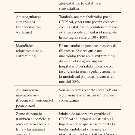
atorvastatina, lovastatina o
simvastatina
Anticoagulantes
También son metabolizados pro el
cumarínicos
CYP3A4, y por tanto podrán competir
(Acenocumarol,
con las estatinas. Su combinación con
warfarina)
estatinas puede aumentar el riesgo de
hemorragias entre un 30 y 100%
Macrólidos
En un estudio en personas mayores de
(claritromicina y
65 años se observó que estos
eritromicina)
macrólidos (pero no la azitromicina)
duplican el riesgo de ingreso
hospitalario por rabdomiolisis o por
insuficiencia renal aguda, y aumenta
la mortalidad por todas la causas en
más del 50%.
Antimicóticos
Son inhibidores potentes del CYP3A4
imidazólicos –
y conviene evitar su uso simultáneo
itraconazol, voriconazol,
con estatinas
posaconazol
Zumo de pomelo
Inhiben de manera irreversible el
(también el pomelo, y
CYP3A4 en la pared intestinal y el
otros cítricos como la
hígado – con lo que se incrementa la
lima y las naranjas
biodisponibilidad y los niveles
amargas).
plasmáticos de las estatinas. Como la