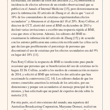
En realidad, los autores de estos dos artículos [12,14] obtuvieron la
incidencia de efectos adversos de un estudio observacional que se
publicó en el Annals of Internal Medicine [15], pero distorsionaron un
poco la información. El artículo de Zhang et al. decía que “casi el
18% de los consumidores de estatinas experimentaban efectos
secundarios” y Abramson et al dijeron del 18 al 20%. Rory Collins, el
director de CCT, alertó del error al BMJ en diciembre de 2013 y
declinó varias invitaciones a escribir una respuesta rápida al BMJ,
cosa que otros sí hicieron. Además, los editores del BMJ re-
examinaron la información del artículo de Zhang [15] y de acuerdo
con los autores publicaron una corrección rectificando las cifras en la
que decían que posiblemente el porcentaje de personas que
discontinuó el uso de estatinas por los efectos secundarios era del 9%
en lugar del 18% [11].
Para Rory Collins la respuesta de BMJ es insuficiente pues puede
ocasionar que personas que se beneficiarían del uso de estatinas no lo
hagan. El Dr. Collins, acudió a los medios de comunicación en marzo
de 2014, y solicitó al BMJ que retirara los dos artículos que han
ocasionado la controversia [12, 14]. Los editores dudan de que los
errores cometidos ameriten la retirada de los artículos, por sus
dimensiones y porque son secundarios al mensaje principal de los
mismos, y han solicitado que un panel de expertos decida sobre la
materia [13].
Por otra parte, en el otro extremo del mundo, una reportera del
Australian Broadcasting Corporation, Maryanne Demasi, realizó un