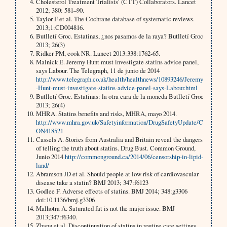
Cholesterol Treatment Trialists’ (CTT) Collaborators. Lancet
2012; 380: 581–90.
Taylor F et al. The Cochrane database of systematic reviews.
2013;1:CD004816.
Butlletí Groc. Estatinas, ¿nos pasamos de la raya? Butlletí Groc
2013; 26(3)
Ridker PM, cook NR. Lancet 2013:338:1762-65.
Malnick E. Jeremy Hunt must investigate statins advice panel,
says Labour. The Telegraph, 11 de junio de 2014
http://www.telegraph.co.uk/health/healthnews/10893246/Jeremy
-Hunt-must-investigate-statins-advice-panel-says-Labour.html
Butlletí Groc. Estatinas: la otra cara de la moneda Butlletí Groc
2013; 26(4)
MHRA. Statins benefits and risks, MHRA, mayo 2014.
http://www.mhra.gov.uk/Safetyinformation/DrugSafetyUpdate/C
ON418521
Cassels A. Stories from Australia and Britain reveal the dangers
of telling the truth about statins. Drug Bust. Common Ground,
Junio 2014
http://commonground.ca/2014/06/censorship-in-lipid-
land/
Abramson JD et al. Should people at low risk of cardiovascular
disease take a statin? BMJ 2013; 347:f6123
Godlee F. Adverse effects of statins. BMJ 2014; 348:g3306
doi:10.1136/bmj.g3306
Malhotra A. Saturated fat is not the major issue. BMJ
2013;347:f6340.
Zhang et al. Discontinuation of statins in routine care settings.