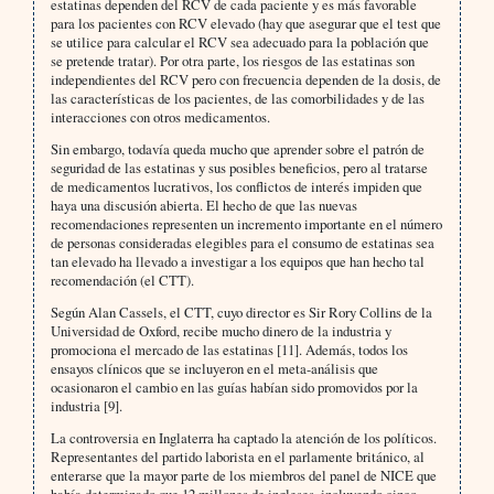
estatinas dependen del RCV de cada paciente y es más favorable
para los pacientes con RCV elevado (hay que asegurar que el test que
se utilice para calcular el RCV sea adecuado para la población que
se pretende tratar). Por otra parte, los riesgos de las estatinas son
independientes del RCV pero con frecuencia dependen de la dosis, de
las características de los pacientes, de las comorbilidades y de las
interacciones con otros medicamentos.
Sin embargo, todavía queda mucho que aprender sobre el patrón de
seguridad de las estatinas y sus posibles beneficios, pero al tratarse
de medicamentos lucrativos, los conflictos de interés impiden que
haya una discusión abierta. El hecho de que las nuevas
recomendaciones representen un incremento importante en el número
de personas consideradas elegibles para el consumo de estatinas sea
tan elevado ha llevado a investigar a los equipos que han hecho tal
recomendación (el CTT).
Según Alan Cassels, el CTT, cuyo director es Sir Rory Collins de la
Universidad de Oxford, recibe mucho dinero de la industria y
promociona el mercado de las estatinas [11]. Además, todos los
ensayos clínicos que se incluyeron en el meta-análisis que
ocasionaron el cambio en las guías habían sido promovidos por la
industria [9].
La controversia en Inglaterra ha captado la atención de los políticos.
Representantes del partido laborista en el parlamente británico, al
enterarse que la mayor parte de los miembros del panel de NICE que