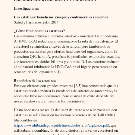
Investigaciones
Las estatinas: beneficios, riesgos y controversias recientes
Salud y Fármacos, julio 2014
¿Cómo funcionan las estatinas?
Las estatinas inhiben el enzima 3-hidroxi-3-metilglutaril coenzima
A (HMG-CoA) reductasa al comienzo de la ruta del mevalonato. El
colesterol se sintetiza a través de esta ruta, pero también otros
productos esenciales para ciertas funciones del organismo, como la
coenzima Q10, hemo A, proteínas isopreniladas, esteroides sexuales,
corticosteroides, ácidos biliares y vitamina D. Las estatinas reducen
el colesterol inhibiendo la HNG-CoA en el hígado pero también en
otros tejidos del organismo [1].
Beneficios de las estatinas
Ensayos clínicos con grandes muestras [2-5] han demostrado que las
estatinas pueden reducir la incidencia de infartos de miocardio y la
necesidad bypasses coronarios, pero su nivel de éxito depende del
riesgo cardiovascular basal de los pacientes [6].
Hasta hace unos meses, la decisión de tratar o no a un paciente con
estatinas se solía basar en las recomendaciones de APT-III (2001)
(disponibles en
http://www.nhlbi.nih.gov/guidelines/cholesterol/atglance.pdf
), que
utilizaban la combinación de dos criterios: el nivel de colesterol en