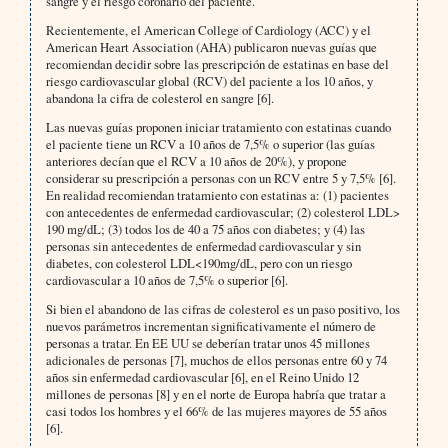
sangre y el riesgo coronario del paciente.
Recientemente, el American College of Cardiology (ACC) y el
American Heart Association (AHA) publicaron nuevas guías que
recomiendan decidir sobre las prescripción de estatinas en base del
riesgo cardiovascular global (RCV) del paciente a los 10 años, y
abandona la cifra de colesterol en sangre [6].
Las nuevas guías proponen iniciar tratamiento con estatinas cuando
el paciente tiene un RCV a 10 años de 7,5% o superior (las guías
anteriores decían que el RCV a 10 años de 20%), y propone
considerar su prescripción a personas con un RCV entre 5 y 7,5% [6].
En realidad recomiendan tratamiento con estatinas a: (1) pacientes
con antecedentes de enfermedad cardiovascular; (2) colesterol LDL>
190 mg/dL; (3) todos los de 40 a 75 años con diabetes; y (4) las
personas sin antecedentes de enfermedad cardiovascular y sin
diabetes, con colesterol LDL<190mg/dL, pero con un riesgo
cardiovascular a 10 años de 7,5% o superior [6].
Si bien el abandono de las cifras de colesterol es un paso positivo, los
nuevos parámetros incrementan significativamente el número de
personas a tratar. En EE UU se deberían tratar unos 45 millones
adicionales de personas [7], muchos de ellos personas entre 60 y 74
años sin enfermedad cardiovascular [6], en el Reino Unido 12
millones de personas [8] y en el norte de Europa habría que tratar a
casi todos los hombres y el 66% de las mujeres mayores de 55 años
[6].