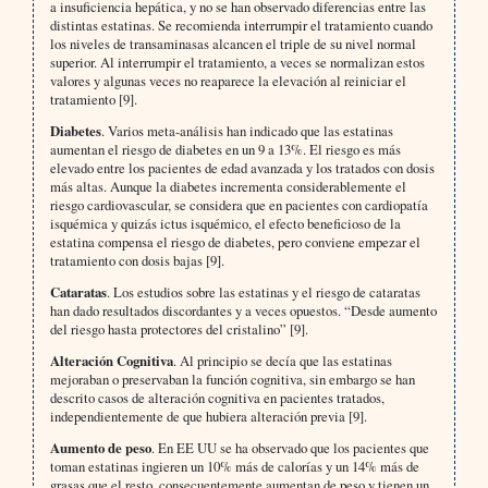
a insuficiencia hepática, y no se han observado diferencias entre las
distintas estatinas. Se recomienda interrumpir el tratamiento cuando
los niveles de transaminasas alcancen el triple de su nivel normal
superior. Al interrumpir el tratamiento, a veces se normalizan estos
valores y algunas veces no reaparece la elevación al reiniciar el
tratamiento [9].
Diabetes
. Varios meta-análisis han indicado que las estatinas
aumentan el riesgo de diabetes en un 9 a 13%. El riesgo es más
elevado entre los pacientes de edad avanzada y los tratados con dosis
más altas. Aunque la diabetes incrementa considerablemente el
riesgo cardiovascular, se considera que en pacientes con cardiopatía
isquémica y quizás ictus isquémico, el efecto beneficioso de la
estatina compensa el riesgo de diabetes, pero conviene empezar el
tratamiento con dosis bajas [9].
Cataratas
. Los estudios sobre las estatinas y el riesgo de cataratas
han dado resultados discordantes y a veces opuestos. “Desde aumento
del riesgo hasta protectores del cristalino” [9].
Alteración Cognitiva
. Al principio se decía que las estatinas
mejoraban o preservaban la función cognitiva, sin embargo se han
descrito casos de alteración cognitiva en pacientes tratados,
independientemente de que hubiera alteración previa [9].
Aumento de peso
. En EE UU se ha observado que los pacientes que
toman estatinas ingieren un 10% más de calorías y un 14% más de
grasas que el resto, consecuentemente aumentan de peso y tienen un