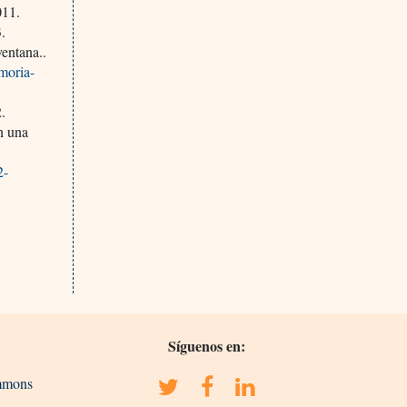
011.
.
entana..
moria-
.
n una
2-
Síguenos en:
ommons