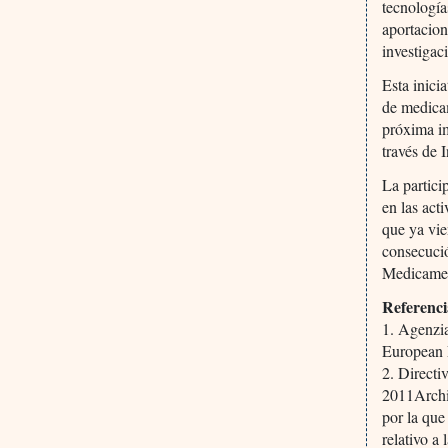
tecnología
aportacion
investigac
Esta inici
de medicam
próxima i
través de 
La partic
en las act
que ya vie
consecució
Medicamen
Referenci
1. Agenzia
European 
2. Direct
2011Archi
por la qu
relativo a