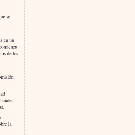
que se
a en un
comienza
nos de los
omisión
dad
iciales,
as.
e
obre la