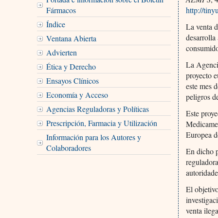
Fármacos
http://tin
Índice
La venta d
desarrolla
Ventana Abierta
consumido
Advierten
La Agenci
Ética y Derecho
proyecto 
Ensayos Clínicos
este mes d
Economía y Acceso
peligros d
Agencias Reguladoras y Políticas
Este proye
Prescripción, Farmacia y Utilización
Medicamen
Europea de
Información para los Autores y
Colaboradores
En dicho 
reguladora
autoridad
El objetiv
investigac
venta ileg