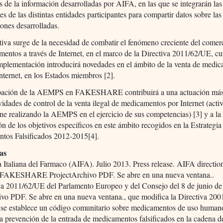
s de la información desarrolladas por AIFA, en las que se integrarán las
es de las distintas entidades participantes para compartir datos sobre las
iones desarrolladas.
ativa surge de la necesidad de combatir el fenómeno creciente del comerci
entos a través de Internet, en el marco de la Directiva 2011/62/UE, c
mplementación introducirá novedades en el ámbito de la venta de medic
Internet, en los Estados miembros [2].
ipación de la AEMPS en FAKESHARE contribuirá a una actuación más 
ividades de control de la venta ilegal de medicamentos por Internet (acti
ne realizando la AEMPS en el ejercicio de sus competencias) [3] y a la
n de los objetivos específicos en este ámbito recogidos en la Estrategia 
tos Falsificados 2012-2015[4].
as
 Italiana del Farmaco (AIFA). Julio 2013. Press release. AIFA direction
FAKESHARE ProjectArchivo PDF. Se abre en una nueva ventana..
iva 2011/62/UE del Parlamento Europeo y del Consejo del 8 de junio de
vo PDF. Se abre en una nueva ventana., que modifica la Directiva 20
e se establece un código comunitario sobre medicamentos de uso humano
 la prevención de la entrada de medicamentos falsificados en la cadena d