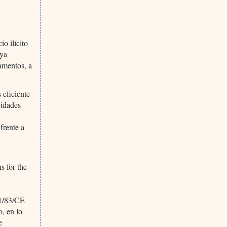
o ilícito
uya
amentos, a
eficiente
vidades
frente a
s for the
01/83/CE
, en lo
e