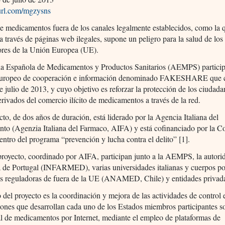
yurl.com/mgzysns
e medicamentos fuera de los canales legalmente establecidos, como la 
 a través de páginas web ilegales, supone un peligro para la salud de los
res de la Unión Europea (UE).
a Española de Medicamentos y Productos Sanitarios (AEMPS) particip
europeo de cooperación e información denominado FAKESHARE que 
e julio de 2013, y cuyo objetivo es reforzar la protección de los ciudada
erivados del comercio ilícito de medicamentos a través de la red.
cto, de dos años de duración, está liderado por la Agencia Italiana del
to (Agenzia Italiana del Farmaco, AIFA) y está cofinanciado por la C
ntro del programa “prevención y lucha contra el delito” [1].
proyecto, coordinado por AIFA, participan junto a la AEMPS, la autori
 de Portugal (INFARMED), varias universidades italianas y cuerpos pol
es reguladoras de fuera de la UE (ANAMED, Chile) y entidades privad
o del proyecto es la coordinación y mejora de las actividades de control 
iones que desarrollan cada uno de los Estados miembros participantes s
al de medicamentos por Internet, mediante el empleo de plataformas de