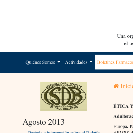
Una org
el 
Quiénes Somos
Actividades
Boletines Fármac
Inici
ÉTICA 
Adulterac
Agosto 2013
. 
Europa
Portada e información sobre el Boletín
AEMPS
, 