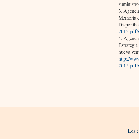
suministro
3. Agenci
Memoria d
Disponible
2012.pdfA
4. Agenci
Estrategi
nueva vent
http://www
2015.pdfA
Los c