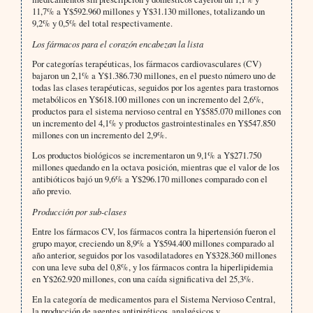
11,7% a Y$592.960 millones y Y$31.130 millones, totalizando un
9,2% y 0,5% del total respectivamente.
Los fármacos para el corazón encabezan la lista
Por categorías terapéuticas, los fármacos cardiovasculares (CV)
bajaron un 2,1% a Y$1.386.730 millones, en el puesto número uno de
todas las clases terapéuticas, seguidos por los agentes para trastornos
metabólicos en Y$618.100 millones con un incremento del 2,6%,
productos para el sistema nervioso central en Y$585.070 millones con
un incremento del 4,1% y productos gastrointestinales en Y$547.850
millones con un incremento del 2,9%.
Los productos biológicos se incrementaron un 9,1% a Y$271.750
millones quedando en la octava posición, mientras que el valor de los
antibióticos bajó un 9,6% a Y$296.170 millones comparado con el
año previo.
Producción por sub-clases
Entre los fármacos CV, los fármacos contra la hipertensión fueron el
grupo mayor, creciendo un 8,9% a Y$594.400 millones comparado al
año anterior, seguidos por los vasodilatadores en Y$328.360 millones
con una leve suba del 0,8%, y los fármacos contra la hiperlipidemia
en Y$262.920 millones, con una caída significativa del 25,3%.
En la categoría de medicamentos para el Sistema Nervioso Central,
la producción de agentes antipiréticos, analgésicos y