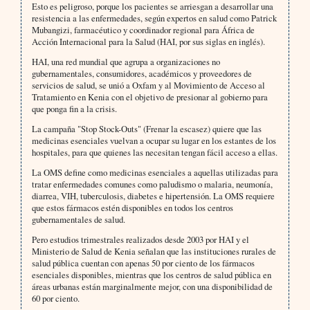
Esto es peligroso, porque los pacientes se arriesgan a desarrollar una
resistencia a las enfermedades, según expertos en salud como Patrick
Mubangizi, farmacéutico y coordinador regional para África de
Acción Internacional para la Salud (HAI, por sus siglas en inglés).
HAI, una red mundial que agrupa a organizaciones no
gubernamentales, consumidores, académicos y proveedores de
servicios de salud, se unió a Oxfam y al Movimiento de Acceso al
Tratamiento en Kenia con el objetivo de presionar al gobierno para
que ponga fin a la crisis.
La campaña "Stop Stock-Outs" (Frenar la escasez) quiere que las
medicinas esenciales vuelvan a ocupar su lugar en los estantes de los
hospitales, para que quienes las necesitan tengan fácil acceso a ellas.
La OMS define como medicinas esenciales a aquellas utilizadas para
tratar enfermedades comunes como paludismo o malaria, neumonía,
diarrea, VIH, tuberculosis, diabetes e hipertensión. La OMS requiere
que estos fármacos estén disponibles en todos los centros
gubernamentales de salud.
Pero estudios trimestrales realizados desde 2003 por HAI y el
Ministerio de Salud de Kenia señalan que las instituciones rurales de
salud pública cuentan con apenas 50 por ciento de los fármacos
esenciales disponibles, mientras que los centros de salud pública en
áreas urbanas están marginalmente mejor, con una disponibilidad de
60 por ciento.