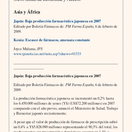
Asia y África
Japón: Baja producción farmacéutica japonesa en 2007
Editado por Boletín Fármacos de:
PM Farma
España
, 6 de febrero de
2009.
Kenia: Escasez de fármacos, amenaza constante
Joyce Mulama,
IPS
www.ipsnoticias.net/nota.asp?idnews=91533
___________________________________________________________
_________________
Japón: Baja producción farmacéutica japonesa en 2007
Editado por Boletín Fármacos de:
PM Farma
España
, 6 de febrero de
2009.
La producción farmacéutica japonesa se incrementó un 0,2% hasta
los 6.450.000 millones de yenes (Y$) (US$72.200 millones) en 2007
comparado con el año previo, anunció el Ministerio de Salud, Trabajo
y Bienestar japonés recientemente.
A pesar que el valor de producción de fármacos de prescripción subió
un 0,4% a Y$5.828.090 millones representando el 90,3% del total, los
medicamentos sin prescripción y domésticos cayeron un 1,1% y