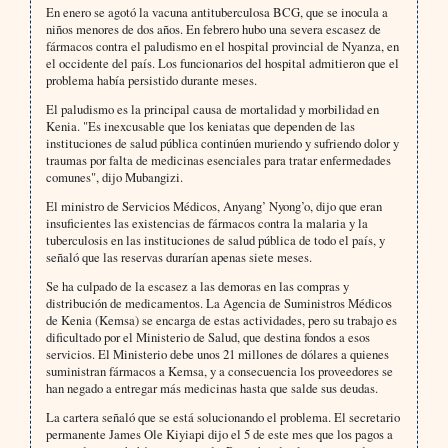
En enero se agotó la vacuna antituberculosa BCG, que se inocula a
niños menores de dos años. En febrero hubo una severa escasez de
fármacos contra el paludismo en el hospital provincial de Nyanza, en
el occidente del país. Los funcionarios del hospital admitieron que el
problema había persistido durante meses.
El paludismo es la principal causa de mortalidad y morbilidad en
Kenia. "Es inexcusable que los keniatas que dependen de las
instituciones de salud pública continúen muriendo y sufriendo dolor y
traumas por falta de medicinas esenciales para tratar enfermedades
comunes", dijo Mubangizi.
El ministro de Servicios Médicos, Anyang’ Nyong’o, dijo que eran
insuficientes las existencias de fármacos contra la malaria y la
tuberculosis en las instituciones de salud pública de todo el país, y
señaló que las reservas durarían apenas siete meses.
Se ha culpado de la escasez a las demoras en las compras y
distribución de medicamentos. La Agencia de Suministros Médicos
de Kenia (Kemsa) se encarga de estas actividades, pero su trabajo es
dificultado por el Ministerio de Salud, que destina fondos a esos
servicios. El Ministerio debe unos 21 millones de dólares a quienes
suministran fármacos a Kemsa, y a consecuencia los proveedores se
han negado a entregar más medicinas hasta que salde sus deudas.
La cartera señaló que se está solucionando el problema. El secretario
permanente James Ole Kiyiapi dijo el 5 de este mes que los pagos a