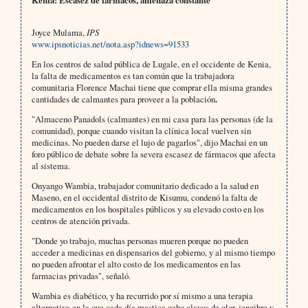
Kenia: Escasez de fármacos, amenaza constante
Joyce Mulama,
IPS
www.ipsnoticias.net/nota.asp?idnews=91533
En los centros de salud pública de Lugale, en el occidente de Kenia,
la falta de medicamentos es tan común que la trabajadora
comunitaria Florence Machai tiene que comprar ella misma grandes
cantidades de calmantes para proveer a la población
.
"Almaceno Panadols (calmantes) en mi casa para las personas (de la
comunidad), porque cuando visitan la clínica local vuelven sin
medicinas. No pueden darse el lujo de pagarlos", dijo Machai en un
foro público de debate sobre la severa escasez de fármacos que afecta
al sistema.
Onyango Wambia, trabajador comunitario dedicado a la salud en
Maseno, en el occidental distrito de Kisumu, condenó la falta de
medicamentos en los hospitales públicos y su elevado costo en los
centros de atención privada.
"Donde yo trabajo, muchas personas mueren porque no pueden
acceder a medicinas en dispensarios del gobierno, y al mismo tiempo
no pueden afrontar el alto costo de los medicamentos en las
farmacias privadas", señaló.
Wambia es diabético, y ha recurrido por sí mismo a una terapia
alternativa en la que cada día mastica ocho clavos de olor, jengibre y