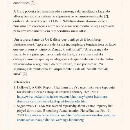
conclusões [2].
A GSK poderia ter minimizado a presença da substância fazendo
alterações em sua cadeia de suprimentos ou armazenamento [2],
embora, de acordo com a FDA, a N-Nitrosodimetilamina ocorra
“mesmo em condições normais de armazenamento” e seja agravada
pelo armazenamento em temperaturas mais altas.
Um representante da GSK disse que o artigo da Bloomberg
Businessweek “apresenta de forma incompleta e tendenciosa os fatos
que envolvem o litígio do Zantac (ranitidina)”. “A segurança do
paciente é a principal prioridade da GSK, e a empresa refuta
categoricamente quaisquer alegações de que tenha encoberto dados
relacionados à segurança da ranitidina”, disse por e-mail. “A
segurança da ranitidina foi amplamente avaliada nos últimos 40
anos” [2].
Referências
Hollowell, A GSK. Report: Heartburn drug’s cancer risks were kept quiet
for decades. Becker’s Hospital Review, February 16th, 2023
https://www.beckershospitalreview.com/pharmacy/report-heartburn-
drugs-cancer-risks-were-kept-quiet-for-decades.html
Sagonowsky E. GSK was warned repeatedly about Zantac impurity but
played down risks: Bloomberg Juntar anterior. FiercePharma, Feb 15,
2023
https://www.fiercepharma.com/pharma/gsk-was-warned-repeatedly-
about-zantac-risks-didnt-act-warnings-bloomberg