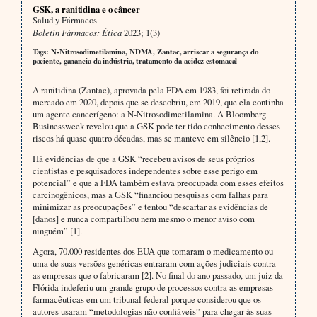
GSK, a ranitidina e o câncer
Salud y Fármacos
Boletín Fármacos: Ética
2023; 1(3)
Tags: N-Nitrosodimetilamina, NDMA, Zantac, arriscar a segurança do
paciente, ganância da indústria, tratamento da acidez estomacal
A ranitidina (Zantac), aprovada pela FDA em 1983, foi retirada do
mercado em 2020, depois que se descobriu, em 2019, que ela continha
um agente cancerígeno: a N-Nitrosodimetilamina. A Bloomberg
Businessweek revelou que a GSK pode ter tido conhecimento desses
riscos há quase quatro décadas, mas se manteve em silêncio [1,2].
Há evidências de que a GSK “recebeu avisos de seus próprios
cientistas e pesquisadores independentes sobre esse perigo em
potencial” e que a FDA também estava preocupada com esses efeitos
carcinogênicos, mas a GSK “financiou pesquisas com falhas para
minimizar as preocupações” e tentou “descartar as evidências de
[danos] e nunca compartilhou nem mesmo o menor aviso com
ninguém” [1].
Agora, 70.000 residentes dos EUA que tomaram o medicamento ou
uma de suas versões genéricas entraram com ações judiciais contra
as empresas que o fabricaram [2]. No final do ano passado, um juiz da
Flórida indeferiu um grande grupo de processos contra as empresas
farmacêuticas em um tribunal federal porque considerou que os
autores usaram “metodologias não confiáveis” para chegar às suas