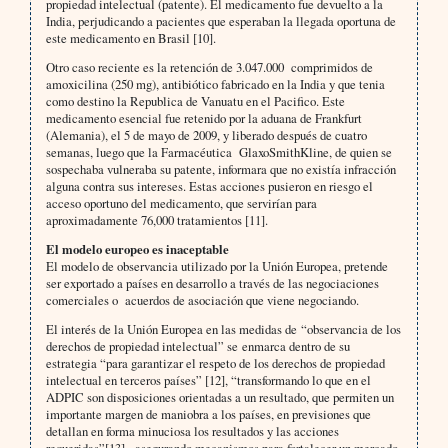
propiedad intelectual (patente). El medicamento fue devuelto a la
India, perjudicando a pacientes que esperaban la llegada oportuna de
este medicamento en Brasil [10].
Otro caso reciente es la retención de 3.047.000 comprimidos de
amoxicilina (250 mg), antibiótico fabricado en la India y que tenia
como destino la Republica de Vanuatu en el Pacifico. Este
medicamento esencial fue retenido por la aduana de Frankfurt
(Alemania), el 5 de mayo de 2009, y liberado después de cuatro
semanas, luego que la Farmacéutica GlaxoSmithKline, de quien se
sospechaba vulneraba su patente, informara que no existía infracción
alguna contra sus intereses. Estas acciones pusieron en riesgo el
acceso oportuno del medicamento, que servirían para
aproximadamente 76,000 tratamientos [11].
El modelo europeo es inaceptable
El modelo de observancia utilizado por la Unión Europea, pretende
ser exportado a países en desarrollo a través de las negociaciones
comerciales o acuerdos de asociación que viene negociando.
El interés de la Unión Europea en las medidas de “observancia de los
derechos de propiedad intelectual” se enmarca dentro de su
estrategia “para garantizar el respeto de los derechos de propiedad
intelectual en terceros países” [12], “transformando lo que en el
ADPIC son disposiciones orientadas a un resultado, que permiten un
importante margen de maniobra a los países, en previsiones que
detallan en forma minuciosa los resultados y las acciones