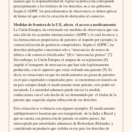
manera que la responsabilidad de vigilar su protección corresponde
principalmente a los titulares de los derechos, no a sus gobiernos.
Según el ADPIC los procedimientos de observancia se deben aplicar
de forma tal que evite la creación de obstáculos al comercio.
Medidas de frontera de la U.E. afecta el acceso a medicamentos
La Unión Europea, ha extremado sus medidas de observancia que van
más allá de los acuerdos internacionales (ADPIC), lo cual favorece a
las farmacéuticas propietarias de patentes al impedir por ejemplo, la
comercialización de genéricos competidores. Según el ADPIC, los
derechos protegidos conciernen solo a "mercancías de marca de
fabrica o de comercio falsificadas” [6] o “mercancías piratas” [7].
Sin embargo, la Unión Europea al amparo de su reglamento [8]
impide el transporte de mercancías que han sido legítimamente
producidas, con el supuesto que están violando una patente [9]. Es
decir, en situaciones en que los medicamentos no gozan de patentes
en el país exportador o importador, pero se encuentran en transito en
un país europeo donde el medicamento tiene patente, este podrá ser
incautado. La autoridad aduanera puede iniciar la medida
confiscatoria con el solo hecho de ser demandado por el titular de la
patente que sospecha alguna infracción de sus derechos.
Esta situación se evidencia con algunos ejemplos. El medicamento
antihipertensivo losartan que era transportado de la India a Brasil y
que no cuenta con protección de patente en ambos países, fue
interceptado por autoridades aduaneras de Rotterdam (Holanda), y
considerado un producto que violaba en ese país los derechos de