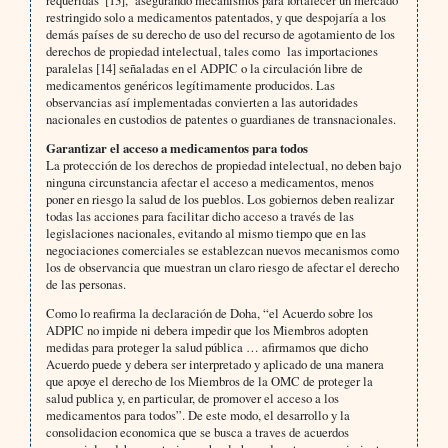
requeridas”[13], asegurando mecanismos para fortalecer un mercado
restringido solo a medicamentos patentados, y que despojaría a los
demás países de su derecho de uso del recurso de agotamiento de los
derechos de propiedad intelectual, tales como las importaciones
paralelas [14] señaladas en el ADPIC o la circulación libre de
medicamentos genéricos legítimamente producidos. Las
observancias así implementadas convierten a las autoridades
nacionales en custodios de patentes o guardianes de transnacionales.
Garantizar el acceso a medicamentos para todos
La protección de los derechos de propiedad intelectual, no deben bajo
ninguna circunstancia afectar el acceso a medicamentos, menos
poner en riesgo la salud de los pueblos. Los gobiernos deben realizar
todas las acciones para facilitar dicho acceso a través de las
legislaciones nacionales, evitando al mismo tiempo que en las
negociaciones comerciales se establezcan nuevos mecanismos como
los de observancia que muestran un claro riesgo de afectar el derecho
de las personas.
Como lo reafirma la declaración de Doha, “el Acuerdo sobre los
ADPIC no impide ni debera impedir que los Miembros adopten
medidas para proteger la salud pública … afirmamos que dicho
Acuerdo puede y debera ser interpretado y aplicado de una manera
que apoye el derecho de los Miembros de la OMC de proteger la
salud publica y, en particular, de promover el acceso a los
medicamentos para todos”. De este modo, el desarrollo y la
consolidacion economica que se busca a traves de acuerdos