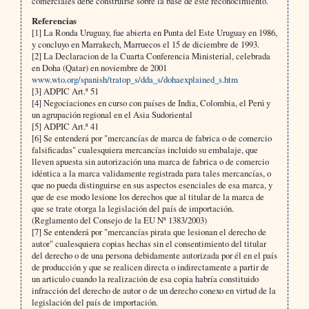
comerciales debe construirse sobre la base de este reconocimiento.
Referencias
[1] La Ronda Uruguay, fue abierta en Punta del Este Uruguay en 1986,
y concluyo en Marrakech, Marruecos el 15 de diciembre de 1993.
[2] La Declaracion de la Cuarta Conferencia Ministerial, celebrada
en Doha (Qatar) en noviembre de 2001
www.wto.org/spanish/tratop_s/dda_s/dohaexplained_s.htm
[3] ADPIC Art.ª 51
[4] Negociaciones en curso con países de India, Colombia, el Perú y
un agrupación regional en el Asia Sudoriental
[5] ADPIC Art.ª 41
[6] Se entenderá por "mercancías de marca de fabrica o de comercio
falsificadas" cualesquiera mercancías incluido su embalaje, que
lleven apuesta sin autorización una marca de fabrica o de comercio
idéntica a la marca validamente registrada para tales mercancías, o
que no pueda distinguirse en sus aspectos esenciales de esa marca, y
que de ese modo lesione los derechos que al titular de la marca de
que se trate otorga la legislación del país de importación.
(Reglamento del Consejo de la EU Nª 1383/2003)
[7] Se entenderá por "mercancías pirata que lesionan el derecho de
autor" cualesquiera copias hechas sin el consentimiento del titular
del derecho o de una persona debidamente autorizada por él en el país
de producción y que se realicen directa o indirectamente a partir de
un articulo cuando la realización de esa copia habría constituido
infracción del derecho de autor o de un derecho conexo en virtud de la
legislación del país de importación.