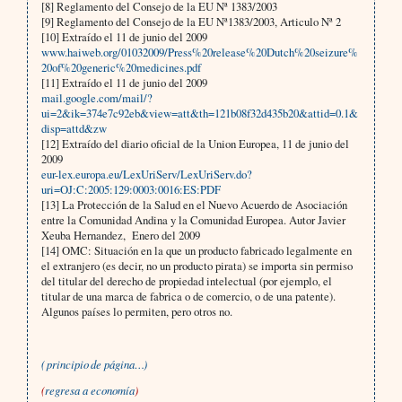
[8] Reglamento del Consejo de la EU Nª 1383/2003
[9] Reglamento del Consejo de la EU Nª1383/2003, Articulo Nª 2
[10] Extraído el 11 de junio del 2009
www.haiweb.org/01032009/Press%20release%20Dutch%20seizure%
20of%20generic%20medicines.pdf
[11] Extraído el 11 de junio del 2009
mail.google.com/mail/?
ui=2&ik=374e7c92eb&view=att&th=121b08f32d435b20&attid=0.1&
disp=attd&zw
[12] Extraído del diario oficial de la Union Europea, 11 de junio del
2009
eur-lex.europa.eu/LexUriServ/LexUriServ.do?
uri=OJ:C:2005:129:0003:0016:ES:PDF
[13] La Protección de la Salud en el Nuevo Acuerdo de Asociación
entre la Comunidad Andina y la Comunidad Europea. Autor Javier
Xeuba Hernandez, Enero del 2009
[14] OMC: Situación en la que un producto fabricado legalmente en
el extranjero (es decir, no un producto pirata) se importa sin permiso
del titular del derecho de propiedad intelectual (por ejemplo, el
titular de una marca de fabrica o de comercio, o de una patente).
Algunos países lo permiten, pero otros no.
( principio de página…)
(
regresa a economía
)