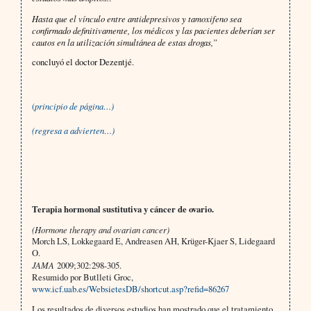
Hasta que el vínculo entre antidepresivos y tamoxifeno sea
confirmado definitivamente, los médicos y las pacientes deberían ser
cautos en la utilización simultánea de estas drogas,”
concluyó el doctor Dezentjé.
(
principio de página…)
(regresa a advierten…)
Terapia hormonal sustitutiva y cáncer de ovario.
(Hormone therapy and ovarian cancer)
Morch LS, Lokkegaard E, Andreasen AH, Krüger-Kjaer S, Lidegaard
O.
JAMA
2009;302:298-305.
Resumido por Butlleti Groc,
www.icf.uab.es/WebsietesDB/shortcut.asp?refid=86267
Los resultados de diversos estudios han mostrado que el tratamiento