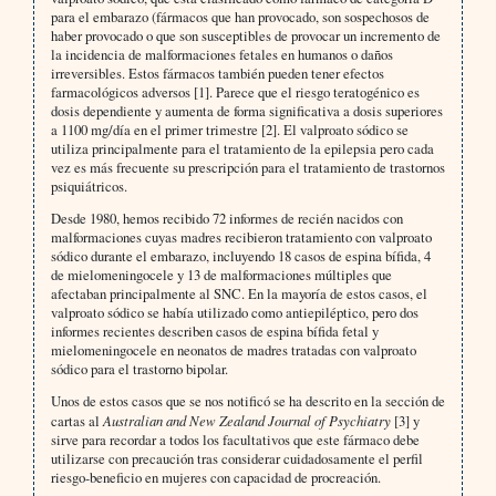
para el embarazo (fármacos que han provocado, son sospechosos de
haber provocado o que son susceptibles de provocar un incremento de
la incidencia de malformaciones fetales en humanos o daños
irreversibles. Estos fármacos también pueden tener efectos
farmacológicos adversos [1]. Parece que el riesgo teratogénico es
dosis dependiente y aumenta de forma significativa a dosis superiores
a 1100 mg/día en el primer trimestre [2]. El valproato sódico se
utiliza principalmente para el tratamiento de la epilepsia pero cada
vez es más frecuente su prescripción para el tratamiento de trastornos
psiquiátricos.
Desde 1980, hemos recibido 72 informes de recién nacidos con
malformaciones cuyas madres recibieron tratamiento con valproato
sódico durante el embarazo, incluyendo 18 casos de espina bífida, 4
de mielomeningocele y 13 de malformaciones múltiples que
afectaban principalmente al SNC. En la mayoría de estos casos, el
valproato sódico se había utilizado como antiepiléptico, pero dos
informes recientes describen casos de espina bífida fetal y
mielomeningocele en neonatos de madres tratadas con valproato
sódico para el trastorno bipolar.
Unos de estos casos que se nos notificó se ha descrito en la sección de
cartas al
Australian and New Zealand Journal of Psychiatry
[3] y
sirve para recordar a todos los facultativos que este fármaco debe
utilizarse con precaución tras considerar cuidadosamente el perfil
riesgo-beneficio en mujeres con capacidad de procreación.