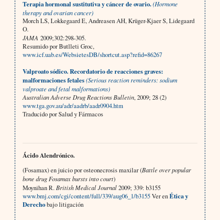
Terapia hormonal sustitutiva y cáncer de ovario.
(Hormone
therapy and ovarian cancer)
Morch LS, Lokkegaard E, Andreasen AH, Krüger-Kjaer S, Lidegaard
O.
JAMA
2009;302:298-305.
Resumido por Butlleti Groc,
www.icf.uab.es/WebsietesDB/shortcut.asp?refid=86267
Valproato sódico. Recordatorio de reacciones graves:
malformaciones fetales
(Serious reaction reminders: sodium
valproate and fetal malformations)
Australian Adverse Drug Reactions Bulletin
, 2009; 28 (2)
www.tga.gov.au/adr/aadrb/aadr0904.htm
Traducido por Salud y Fármacos
Ácido Alendrónico.
(Fosamax) en juicio por osteonecrosis maxilar
(
Battle over popular
bone drug Fosamax bursts into court
)
Moynihan R.
British Medical Journal
2009; 339: b3155
www.bmj.com/cgi/content/full/339/aug06_1/b3155
Ver en
Ética y
Derecho
bajo litigación