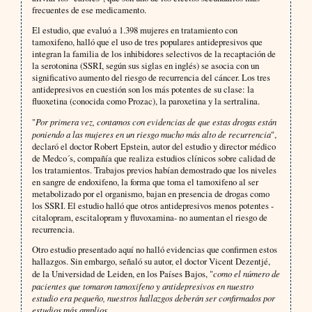
frecuentes de ese medicamento.
El estudio, que evaluó a 1.398 mujeres en tratamiento con
tamoxifeno, halló que el uso de tres populares antidepresivos que
integran la familia de los inhibidores selectivos de la recaptación de
la serotonina (SSRI, según sus siglas en inglés) se asocia con un
significativo aumento del riesgo de recurrencia del cáncer. Los tres
antidepresivos en cuestión son los más potentes de su clase: la
fluoxetina (conocida como Prozac), la paroxetina y la sertralina.
"
Por primera vez, contamos con evidencias de que estas drogas están
poniendo a las mujeres en un riesgo mucho más alto de recurrencia
",
declaró el doctor Robert Epstein, autor del estudio y director médico
de Medco´s, compañía que realiza estudios clínicos sobre calidad de
los tratamientos. Trabajos previos habían demostrado que los niveles
en sangre de endoxifeno, la forma que toma el tamoxifeno al ser
metabolizado por el organismo, bajan en presencia de drogas como
los SSRI. El estudio halló que otros antidepresivos menos potentes -
citalopram, escitalopram y fluvoxamina- no aumentan el riesgo de
recurrencia.
Otro estudio presentado aquí no halló evidencias que confirmen estos
hallazgos. Sin embargo, señaló su autor, el doctor Vicent Dezentjé,
de la Universidad de Leiden, en los Países Bajos, "
como el número de
pacientes que tomaron tamoxifeno y antidepresivos en nuestro
estudio era pequeño, nuestros hallazgos deberán ser confirmados por
estudios más amplios.
.