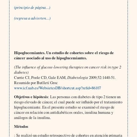
(
principio de página…)
(regresa a advierten…)
Hipoglucemiantes. Un estudio de cohortes sobre el riesgo de
cáncer asociado al uso de hipoglucemiantes.
(The influence of glucose-lowering therapies on cancer risk in type 2
diabetes)
Currie CJ, Poole CD, Gale EAM,
Diabetologia
2009;52:1440-51.
Resumido por Butlletí Groc
www.icf.uab.es/WebsietesDB/shortcut.asp?refid=86107
Objetivos e hipótesis
: Las personas con diabetes de tipo 2 tienen un
riesgo elevado de cáncer, el cual puede ser influido por el tratamiento
hipoglucemiante. En el presente estudio se examinó el riesgo de
cáncer en relación con antidiabéticos orales, insulina humana y
análogos de la insulina.
Métodos
: Se realizó un estudio retrospectivo de cohortes en atención primaria