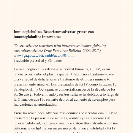
Inmunoglobulina. Reacciones adversas graves con
inmunoglobulina intravenosa
(Severe adverse reactions with intravenous immunoglobulin)
Australian Adverse Drug Reactions Bulletin, 2009; 28 (2)
www.tga.gov.au/adr/aadrb/aadr0904.htm
Traducido por Salud y Fármacos
La inmunoglobulina intravenosa normal (humana) (IG IV) es un
producto derivado del plasma que se utiliza para el tratamiento de
una variedad de deficiencias y trastornos de etiología inmune (o
presuntamente inmune). Los preparados de IG IV, como Intragam P,
Sandoglobulin y Octagam, se comercializan desde la década de los
80. Su uso en todo el mundo y en Australia se ha doblado a lo largo de
la última década [1], en parte debido al aumento de su empleo para
indicaciones no autorizadas.
Entre las reacciones adversas más comunes observadas con IG IV se
encuentran la presencia de nauseas, vómitos y las reacciones de
hipersensibilidad, incluyendo anafilaxis. Aquellos individuos con una
deficiencia de IgA tienen mayor riesgo de hipersensibilidad a IG IV