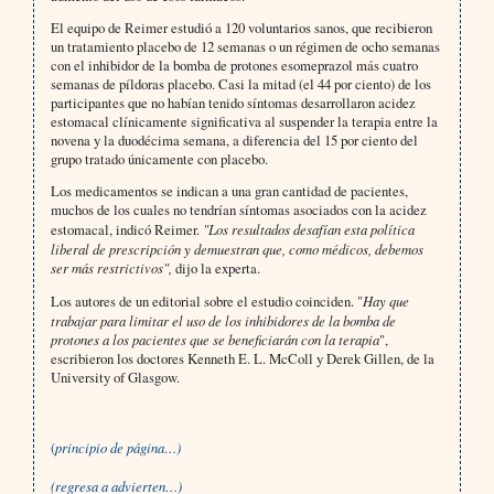
El equipo de Reimer estudió a 120 voluntarios sanos, que recibieron
un tratamiento placebo de 12 semanas o un régimen de ocho semanas
con el inhibidor de la bomba de protones esomeprazol más cuatro
semanas de píldoras placebo. Casi la mitad (el 44 por ciento) de los
participantes que no habían tenido síntomas desarrollaron acidez
estomacal clínicamente significativa al suspender la terapia entre la
novena y la duodécima semana, a diferencia del 15 por ciento del
grupo tratado únicamente con placebo.
Los medicamentos se indican a una gran cantidad de pacientes,
muchos de los cuales no tendrían síntomas asociados con la acidez
estomacal, indicó Reimer.
"Los resultados desafían esta política
liberal de prescripción y demuestran que, como médicos, debemos
ser más restrictivos",
dijo la experta.
Los autores de un editorial sobre el estudio coinciden. "
Hay que
trabajar para limitar el uso de los inhibidores de la bomba de
protones a los pacientes que se beneficiarán con la terapia
",
escribieron los doctores Kenneth E. L. McColl y Derek Gillen, de la
University of Glasgow.
(
principio de página…)
(regresa a advierten…)