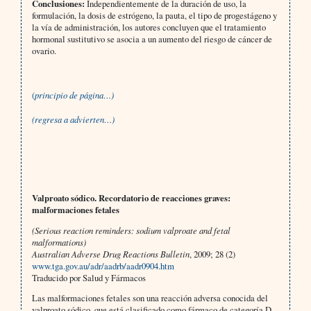
Conclusiones:
Independientemente de la duración de uso, la
formulación, la dosis de estrógeno, la pauta, el tipo de progestágeno y
la vía de administración, los autores concluyen que el tratamiento
hormonal sustitutivo se asocia a un aumento del riesgo de cáncer de
ovario.
(
principio de página…)
(regresa a advierten…)
Valproato sódico. Recordatorio de reacciones graves:
malformaciones fetales
(Serious reaction reminders: sodium valproate and fetal
malformations)
Australian Adverse Drug Reactions Bulletin
, 2009; 28 (2)
www.tga.gov.au/adr/aadrb/aadr0904.htm
Traducido por Salud y Fármacos
Las malformaciones fetales son una reacción adversa conocida del
valproato sódico, que está clasificado como fármaco de categoría D