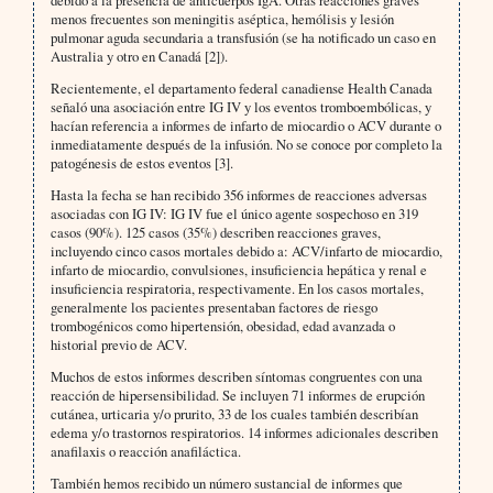
debido a la presencia de anticuerpos IgA. Otras reacciones graves
menos frecuentes son meningitis aséptica, hemólisis y lesión
pulmonar aguda secundaria a transfusión (se ha notificado un caso en
Australia y otro en Canadá [2]).
Recientemente, el departamento federal canadiense Health Canada
señaló una asociación entre IG IV y los eventos tromboembólicas, y
hacían referencia a informes de infarto de miocardio o ACV durante o
inmediatamente después de la infusión. No se conoce por completo la
patogénesis de estos eventos [3].
Hasta la fecha se han recibido 356 informes de reacciones adversas
asociadas con IG IV: IG IV fue el único agente sospechoso en 319
casos (90%). 125 casos (35%) describen reacciones graves,
incluyendo cinco casos mortales debido a: ACV/infarto de miocardio,
infarto de miocardio, convulsiones, insuficiencia hepática y renal e
insuficiencia respiratoria, respectivamente. En los casos mortales,
generalmente los pacientes presentaban factores de riesgo
trombogénicos como hipertensión, obesidad, edad avanzada o
historial previo de ACV.
Muchos de estos informes describen síntomas congruentes con una
reacción de hipersensibilidad. Se incluyen 71 informes de erupción
cutánea, urticaria y/o prurito, 33 de los cuales también describían
edema y/o trastornos respiratorios. 14 informes adicionales describen
anafilaxis o reacción anafiláctica.
También hemos recibido un número sustancial de informes que