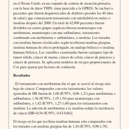
en el Reino Unido, en un conjunto de centros de atención primaria,
con la base de datos THIN, (muy parecida a la GPRD). Se incluyó a
pacientes que fueron diagnosticados de diabetes pasados los 40 años
de edad y que comenzaron tratamiento con antidiabéticos orales o
insulina después del 2000. Un total de 62.809 pacientes fueron
divididos en cuatro grupos según recibieran monoterapia con
metformina, monoterapia con una sulfonilurea, tratamiento
combinado con metformina + sulfonilurea, o insulina. Los tratados
con insulina fueron clasificados según recibieran insulina glargina,
insulina humana de efecto prolongado, un análogo bifásico o insulina
humana bifásica. Las variables examinadas fueron cualquier tipo de
tumor sólido, cáncer de mama, cáncer de colon, cáncer de páncreas y
cáncer de próstata. Se aplicaron modelos de riesgos proporcionales de
Cox para ajustar por factores de confusión.
Resultados
: El tratamiento con metformina fue el que se asoció al riesgo más
bajo de cáncer. Comparados con este tratamiento, los valores
ajustados de HR fueron de 1,08 (IC95%, 0,96–1,21) para metformina +
sulfonilurea, 1,36 (IC95%, 1,19-1,54) para monoterapia con
sulfonilurea, y 1,42 (IC95%, 1,27-1,60) para los tratamientos con
insulina. La adición de metformina a la insulina redujo la incidencia
de cáncer [HR=0,54 (IC95%, 0,43-0,66)].
El riesgo en los que recibían insulina humana sola comparados con
los tratados con insulina glargina fue de 1,24 (IC95%, 0,90-1,70).