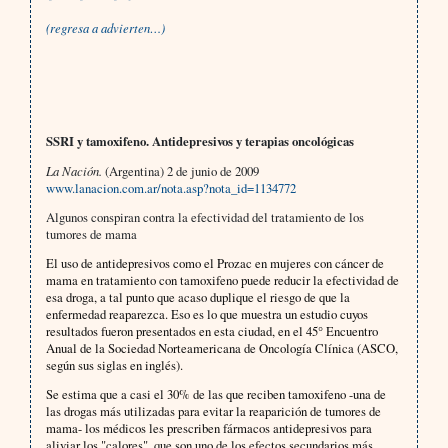
(regresa a advierten…)
SSRI y tamoxifeno. Antidepresivos y terapias oncológicas
La Nación.
(Argentina) 2 de junio de 2009
www.lanacion.com.ar/nota.asp?nota_id=1134772
Algunos conspiran contra la efectividad del tratamiento de los
tumores de mama
El uso de antidepresivos como el Prozac en mujeres con cáncer de
mama en tratamiento con tamoxifeno puede reducir la efectividad de
esa droga, a tal punto que acaso duplique el riesgo de que la
enfermedad reaparezca. Eso es lo que muestra un estudio cuyos
resultados fueron presentados en esta ciudad, en el 45° Encuentro
Anual de la Sociedad Norteamericana de Oncología Clínica (ASCO,
según sus siglas en inglés).
Se estima que a casi el 30% de las que reciben tamoxifeno -una de
las drogas más utilizadas para evitar la reaparición de tumores de
mama- los médicos les prescriben fármacos antidepresivos para
aliviar los "calores", que son uno de los efectos secundarios más