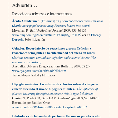
Advierten…
Reacciones adversas e interacciones
Ácido Alendrónico.
(Fosamax) en juicio por osteonecrosis maxilar
(
Battle over popular bone drug Fosamax bursts into court
)
Moynihan R.
British Medical Journal
2009; 339: b3155
www.bmj.com/cgi/content/full/339/aug06_1/b3155
Ver en
Ética y
Derecho
bajo litigación
Cefaclor. Recordatorio de reacciones graves: Cefaclor y
reacciones semejantes a la enfermedad del suero en niños
(Serious reaction reminders: cefaclor and serum sickness-like
reactions in children)
Australian Adverse Drug Reactions Bulletin, 2009; 28 (2)
www.tga.gov.au/adr/aadrb/aadr0904.htm
Traducido por Salud y Fármacos
Hipoglucemiantes. Un estudio de cohortes sobre el riesgo de
cáncer asociado al uso de hipoglucemiantes.
(The influence of
glucose-lowering therapies on cancer risk in type 2 diabetes)
Currie CJ, Poole CD, Gale EAM,
Diabetologia
2009;52:1440-51.
Resumido por Butlletí Groc
www.icf.uab.es/WebsietesDB/shortcut.asp?refid=86107
Inhibidores de la bomba de protones. Fármacos para la acidez