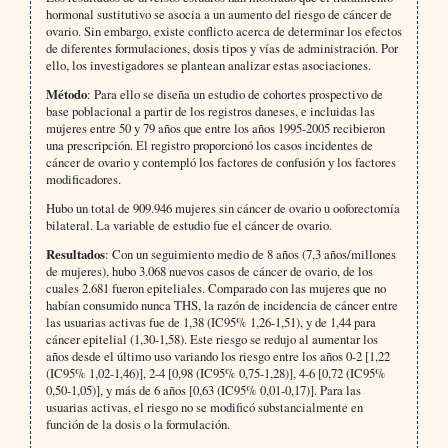
hormonal sustitutivo se asocia a un aumento del riesgo de cáncer de
ovario. Sin embargo, existe conflicto acerca de determinar los efectos
de diferentes formulaciones, dosis tipos y vías de administración. Por
ello, los investigadores se plantean analizar estas asociaciones.
Método
: Para ello se diseña un estudio de cohortes prospectivo de
base poblacional a partir de los registros daneses, e incluidas las
mujeres entre 50 y 79 años que entre los años 1995-2005 recibieron
una prescripción. El registro proporcionó los casos incidentes de
cáncer de ovario y contempló los factores de confusión y los factores
modificadores.
Hubo un total de 909.946 mujeres sin cáncer de ovario u ooforectomía
bilateral. La variable de estudio fue el cáncer de ovario.
Resultados
: Con un seguimiento medio de 8 años (7,3 años/millones
de mujeres), hubo 3.068 nuevos casos de cáncer de ovario, de los
cuales 2.681 fueron epiteliales. Comparado con las mujeres que no
habían consumido nunca THS, la razón de incidencia de cáncer entre
las usuarias activas fue de 1,38 (IC95% 1,26-1,51), y de 1,44 para
cáncer epitelial (1,30-1,58). Este riesgo se redujo al aumentar los
años desde el último uso variando los riesgo entre los años 0-2 [1,22
(IC95% 1,02-1,46)], 2-4 [0,98 (IC95% 0,75-1,28)], 4-6 [0,72 (IC95%
0,50-1,05)], y más de 6 años [0,63 (IC95% 0,01-0,17)]. Para las
usuarias activas, el riesgo no se modificó substancialmente en
función de la dosis o la formulación.