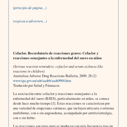
(
principio de página…)
(regresa a advierten…)
Cefaclor. Recordatorio de reacciones graves: Cefaclor y
reacciones semejantes a la enfermedad del suero en niños
(Serious reaction reminders: cefaclor and serum sickness-like
reactions in children)
Australian Adverse Drug Reactions Bulletin, 2009; 28 (2)
www.tga.gov.au/adr/aadrb/aadr0904.htm
Traducido por Salud y Fármacos
La asociación entre cefaclor y reacciones semejantes a la
enfermedad del suero (RSES), particularmente en niños, se conoce
desde hace mucho tiempo [1]. Estas reacciones se caracterizan por
una variedad de erupciones cutáneas, que incluyen urticaria o eritema
multiforme, con o sin angioedema, acompañado por artritis/artralgia,
con o sin fiebre.
Las reacciones son raras pero se producen con más frecuencia tras un