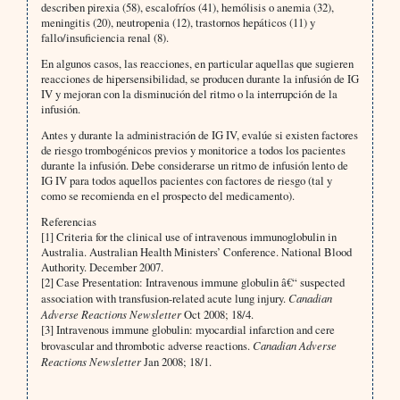
describen pirexia (58), escalofríos (41), hemólisis o anemia (32),
meningitis (20), neutropenia (12), trastornos hepáticos (11) y
fallo/insuficiencia renal (8).
En algunos casos, las reacciones, en particular aquellas que sugieren
reacciones de hipersensibilidad, se producen durante la infusión de IG
IV y mejoran con la disminución del ritmo o la interrupción de la
infusión.
Antes y durante la administración de IG IV, evalúe si existen factores
de riesgo trombogénicos previos y monitorice a todos los pacientes
durante la infusión. Debe considerarse un ritmo de infusión lento de
IG IV para todos aquellos pacientes con factores de riesgo (tal y
como se recomienda en el prospecto del medicamento).
Referencias
[1] Criteria for the clinical use of intravenous immunoglobulin in
Australia. Australian Health Ministers’ Conference. National Blood
Authority. December 2007.
[2] Case Presentation: Intravenous immune globulin â€“ suspected
association with transfusion-related acute lung injury.
Canadian
Adverse Reactions Newsletter
Oct 2008; 18/4.
[3] Intravenous immune globulin: myocardial infarction and cere
brovascular and thrombotic adverse reactions.
Canadian Adverse
Reactions Newsletter
Jan 2008; 18/1.