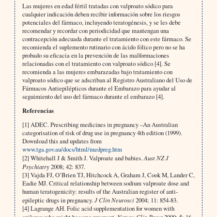
Las mujeres en edad fértil tratadas con valproato sódico para
cualquier indicación deben recibir información sobre los riesgos
potenciales del fármaco, incluyendo teratogénesis, y se les debe
recomendar y recordar con periodicidad que mantengan una
contracepción adecuada durante el tratamiento con este fármaco. Se
recomienda el suplemento rutinario con ácido fólico pero no se ha
probado su eficacia en la prevención de las malformaciones
relacionadas con el tratamiento con valproato sódico [4]. Se
recomienda a las mujeres embarazadas bajo tratamiento con
valproato sódico que se adscriban al Registro Australiano del Uso de
Fármacos Antiepilépticos durante el Embarazo para ayudar al
seguimiento del uso del fármaco durante el embarazo [4].
Referencias
[1] ADEC. Prescribing medicines in pregnancy –An Australian
categorisation of risk of drug use in pregnancy 4th edition (1999).
Download this and updates from
www.tga.gov.au/docs/html/medpreg.htm
[2] Whitehall J & Smith J. Valproate and babies.
Aust NZ J
Psychiatry
2008; 42: 837.
[3] Vajda FJ, O’Brien TJ, Hitchcock A, Graham J, Cook M, Lander C,
Eadie MJ. Critical relationship between sodium valproate dose and
human teratogenicity: results of the Australian register of anti-
epileptic drugs in pregnancy.
J Clin Neurosci
2004; 11: 854-83.
[4] Lagrange AH. Folic acid supplementation for women with
Nature Clin Pract