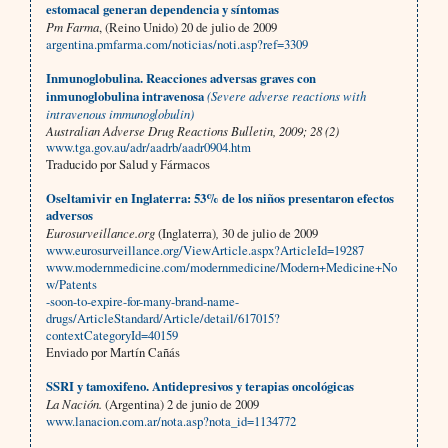
estomacal generan dependencia y síntomas
Pm Farma
, (Reino Unido) 20 de julio de 2009
argentina.pmfarma.com/noticias/noti.asp?ref=3309
Inmunoglobulina. Reacciones adversas graves con
inmunoglobulina intravenosa
(Severe adverse reactions with
intravenous immunoglobulin)
Australian Adverse Drug Reactions Bulletin, 2009; 28 (2)
www.tga.gov.au/adr/aadrb/aadr0904.htm
Traducido por Salud y Fármacos
Oseltamivir en Inglaterra: 53% de los niños presentaron efectos
adversos
Eurosurveillance.org
(Inglaterra)
,
30 de julio de 2009
www.eurosurveillance.org/ViewArticle.aspx?ArticleId=19287
www.modernmedicine.com/modernmedicine/Modern+Medicine+No
w/Patents
-soon-to-expire-for-many-brand-name-
drugs/ArticleStandard/Article/detail/617015?
contextCategoryId=40159
Enviado por Martín Cañás
SSRI y tamoxifeno. Antidepresivos y terapias oncológicas
La Nación.
(Argentina) 2 de junio de 2009
www.lanacion.com.ar/nota.asp?nota_id=1134772