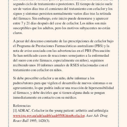
segundo ciclo de tratamiento o posteriores. El tiempo de inicio suele
ser de varios días tras el comienzo del tratamiento con cefaclor y los
signos y síntomas persisten normalmente varios días tras la retirada
del fármaco. Sin embargo, este inicio puede demorarse y aparecer
entre 7 y 21 días después del cese de cefaclor. Los niños son más
susceptibles que los adultos, pero los motivos subyacentes no están
claros.
A pesar del descenso constante de las prescripciones de cefaclor bajo
el Programa de Prestaciones Farmacéuticas australiano (PBS) y la
nota de aviso asociada con las advertencias en el PBS (Precaución:
Se han notificado casos de reacciones semejantes a la enfermedad
del suero con este fármaco, especialmente en niños), seguimos
recibiendo unos 10 informes anuales de RSES relacionadas con el
tratamiento con cefaclor en niños.
Si debe prescribir cefaclor a un niño, debe informar a los
padres/tutores para que vigilen el desarrollo de nuevos síntomas o su
agravamiento, lo que podría indicar una reacción de hipersensibilidad
al fármaco, y debe decirles que si tienen alguna duda se pongan
inmediatamente en contacto con su médico.
Referencias
[1] ADRAC.
Cefaclor in the young patient: arthritis and arthralgia
www.tga.gov.au/adr/aadrb/aadr9508.htm#cefaclor
.
Aust Adv Drug
React Bull
1995; 1420(3).