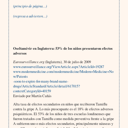
(
principio de página…)
(regresa a advierten…)
Oseltamivir en Inglaterra: 53% de los niños presentaron efectos
adversos
Eurosurveillance.org
(Inglaterra)
,
30 de julio de 2009
www.eurosurveillance.org/ViewArticle.aspx?ArticleId=19287
www.modernmedicine.com/modernmedicine/Modern+Medicine+No
w/Patents
-soon-to-expire-for-many-brand-name-
drugs/ArticleStandard/Article/detail/617015?
contextCategoryId=40159
Enviado por Martín Cañás
Alta tasa de efectos secundarios en niños que recibieron Tamiflu
contra la gripe A. Lo más preocupante es el 18% de efectos adversos
psiquiátricos. El 53% de los niños de tres escuelas londinenses que
fueron tratados con Tamiflu como medida preventiva frente a la gripe
A sufrieron uno o más efectos secundarios, principalmente náuseas y