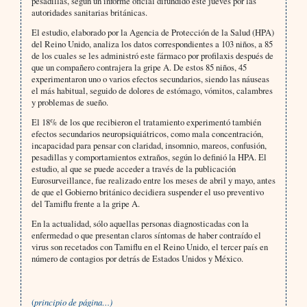
pesadillas, según un informe oficial difundido este jueves por las
autoridades sanitarias británicas.
El estudio, elaborado por la Agencia de Protección de la Salud (HPA)
del Reino Unido, analiza los datos correspondientes a 103 niños, a 85
de los cuales se les administró este fármaco por profilaxis después de
que un compañero contrajera la gripe A. De estos 85 niños, 45
experimentaron uno o varios efectos secundarios, siendo las náuseas
el más habitual, seguido de dolores de estómago, vómitos, calambres
y problemas de sueño.
El 18% de los que recibieron el tratamiento experimentó también
efectos secundarios neuropsiquiátricos, como mala concentración,
incapacidad para pensar con claridad, insomnio, mareos, confusión,
pesadillas y comportamientos extraños, según lo definió la HPA. El
estudio, al que se puede acceder a través de la publicación
Eurosurveillance, fue realizado entre los meses de abril y mayo, antes
de que el Gobierno británico decidiera suspender el uso preventivo
del Tamiflu frente a la gripe A.
En la actualidad, sólo aquellas personas diagnosticadas con la
enfermedad o que presentan claros síntomas de haber contraído el
virus son recetados con Tamiflu en el Reino Unido, el tercer país en
número de contagios por detrás de Estados Unidos y México.
(
principio de página…)