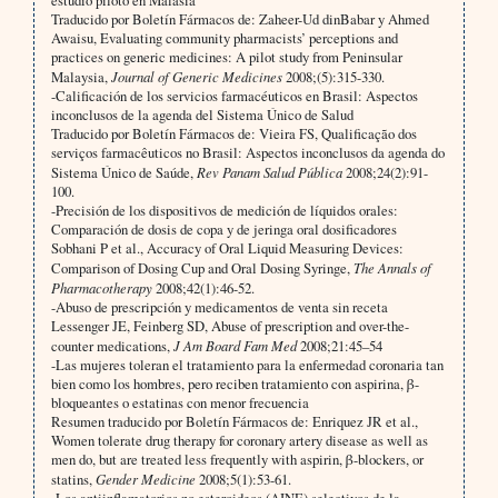
estudio piloto en Malasia
Traducido por Boletín Fármacos de: Zaheer-Ud dinBabar y Ahmed
Awaisu, Evaluating community pharmacists’ perceptions and
practices on generic medicines: A pilot study from Peninsular
Malaysia,
Journal of Generic Medicines
2008;(5):315-330.
-Calificación de los servicios farmacéuticos en Brasil: Aspectos
inconclusos de la agenda del Sistema Único de Salud
Traducido por Boletín Fármacos de: Vieira FS, Qualificação dos
serviços farmacêuticos no Brasil: Aspectos inconclusos da agenda do
Sistema Único de Saúde,
Rev Panam Salud Pública
2008;24(2):91-
100.
-Precisión de los dispositivos de medición de líquidos orales:
Comparación de dosis de copa y de jeringa oral dosificadores
Sobhani P et al., Accuracy of Oral Liquid Measuring Devices:
Comparison of Dosing Cup and Oral Dosing Syringe,
The Annals of
Pharmacotherapy
2008;42(1):46-52.
-Abuso de prescripción y medicamentos de venta sin receta
Lessenger JE, Feinberg SD, Abuse of prescription and over-the-
counter medications,
J Am Board Fam Med
2008;21:45–54
-Las mujeres toleran el tratamiento para la enfermedad coronaria tan
bien como los hombres, pero reciben tratamiento con aspirina,
β
-
bloqueantes o estatinas con menor frecuencia
Resumen traducido por Boletín Fármacos de: Enriquez JR et al.,
Women tolerate drug therapy for coronary artery disease as well as
men do, but are treated less frequently w
ith aspirin, β-blockers, or
statins,
Gender Medicine
2008;5(1):53-61.