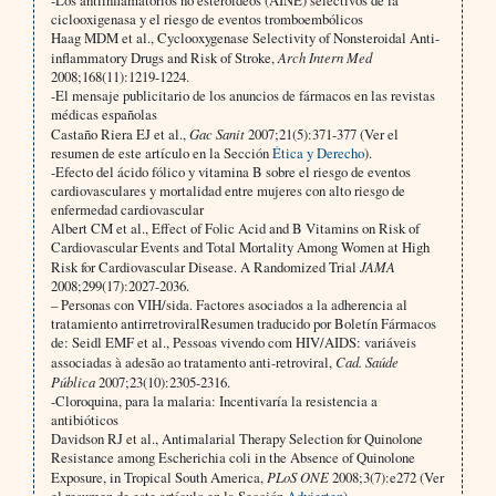
-Los antiinflamatorios no esteroideos (AINE) selectivos de la
ciclooxigenasa y el riesgo de eventos tromboembólicos
Haag MDM et al., Cyclooxygenase Selectivity of Nonsteroidal Anti-
inflammatory Drugs and Risk of Stroke,
Arch Intern Med
2008;168(11):1219-1224.
-El mensaje publicitario de los anuncios de fármacos en las revistas
médicas españolas
Castaño Riera EJ et al.,
Gac Sanit
2007;21(5):371-377 (Ver el
resumen de este artículo en la Sección
Ética y Derecho
).
-Efecto del ácido fólico y vitamina B sobre el riesgo de eventos
cardiovasculares y mortalidad entre mujeres con alto riesgo de
enfermedad cardiovascular
Albert CM et al., Effect of Folic Acid and B Vitamins on Risk of
Cardiovascular Events and Total Mortality Among Women at High
Risk for Cardiovascular Disease. A Randomized Trial
JAMA
2008;299(17):2027-2036.
– Personas con VIH/sida. Factores asociados a la adherencia al
tratamiento antirretroviralResumen traducido por Boletín Fármacos
de: Seidl EMF et al., Pessoas vivendo com HIV/AIDS: variáveis
associadas à adesão ao tratamento anti-retroviral,
Cad. Saúde
Pública
2007;23(10):2305-2316.
-Cloroquina, para la malaria: Incentivaría la resistencia a
antibióticos
Davidson RJ et al., Antimalarial Therapy Selection for Quinolone
Resistance among Escherichia coli in the Absence of Quinolone
Exposure, in Tropical South America,
PLoS ONE
2008;3(7):e272 (Ver