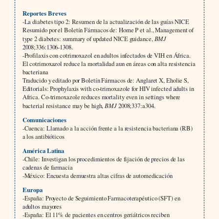
Reportes Breves
-La diabetes tipo 2: Resumen de la actualización de las guías NICE
Resumido por el Boletín Fármacos de: Home P et al., Management of
type 2 diabetes: summary of updated NICE guidance,
BMJ
2008;336:1306-1308.
-Profilaxis con cotrimoxazol en adultos infectados de VIH en África.
El cotrimoxazol reduce la mortalidad aun en áreas con alta resistencia
bacteriana
Traducido y editado por Boletín Fármacos de: Anglaret X, Eholie S,
Editorials: Prophylaxis with co-trimoxazole for HIV infected adults in
Africa. Co-trimoxazole reduces mortality even in settings where
bacterial resistance may be high,
BMJ
2008;337:a304.
Comunicaciones
-Cuenca: Llamado a la acción frente a la resistencia bacteriana (RB)
a los antibióticos
América Latina
-Chile: Investigan los procedimientos de fijación de precios de las
cadenas de farmacia
-México: Encuesta demuestra altas cifras de automedicación
Europa
-España: Proyecto de Seguimiento Farmacoterapéutico (SFT) en
adultos mayores
-España: El 11% de pacientes en centros geriátricos reciben