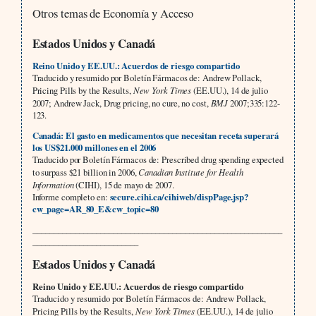
Otros temas de Economía y Acceso
Estados Unidos y Canadá
Reino Unido y EE.UU.: Acuerdos de riesgo compartido
Traducido y resumido por Boletín Fármacos de: Andrew Pollack,
Pricing Pills by the Results,
New
York Times
(EE.UU.), 14 de julio
2007; Andrew Jack, Drug pricing, no cure, no cost,
BMJ
2007;335:122-
123.
Canadá: El gasto en medicamentos que necesitan receta superará
los US$21.000 millones en el 2006
Traducido por Boletín Fármacos de: Prescribed drug spending expected
to surpass $21 billion in 2006,
Canadian Institute for Health
Information
(CIHI), 15 de mayo de 2007.
Informe completo en:
secure.cihi.ca/cihiweb/dispPage.jsp?
cw_page=AR_80_E&cw_topic=80
___________________________________________________________
_________________________
Estados Unidos y Canadá
Reino Unido y EE.UU.: Acuerdos de riesgo compartido
Traducido y resumido por Boletín Fármacos de: Andrew Pollack,
Pricing Pills by the Results,
New York Times
(EE.UU.), 14 de julio