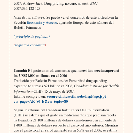
2007; Andrew Jack, Drug pricing, no cure, no cost,
BMJ
2007;335:122-123.
Nota de los editores:
Se puede ver el contenido de este artículo en la
Sección
Economía y Acceso
, apartado Europa, de este número del
Boletín Fármacos
( principio de página…)
(
regresa a economía
)
Canadá: El gasto en medicamentos que necesitan receta superará
los US$21.000 millones en el 2006
Traducido por Boletín Fármacos de: Prescribed drug spending
expected to surpass $21 billion in 2006,
Canadian Institute for Health
Information
(CIHI), 15 de mayo de 2007.
Informe completo en:
secure.cihi.ca/cihiweb/dispPage.jsp?
cw_page=AR_80_E&cw_topic=80
Según un informe del Canadian Institute for Health Information
(CIHI) se estima que el gasto en medicamentos que precisan receta
ha llegado a 21.100 millones de dólares canadienses, un aumento de
1.400 millones de dólares respecto al gasto del año anterior. Mientras
que el gasto total en salud aumentó en un 5,8% en el 2006, se estima