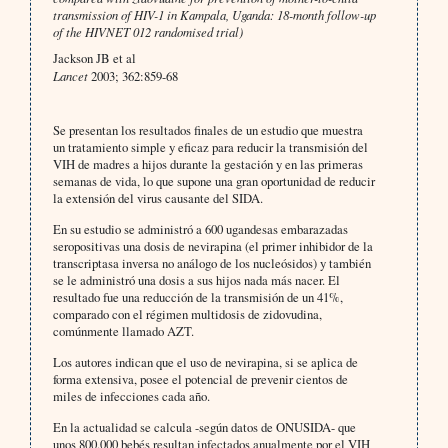
transmission of HIV-1 in Kampala, Uganda: 18-month follow-up
of the HIVNET 012 randomised trial)
Jackson JB et al
Lancet
2003; 362:859-68
Se presentan los resultados finales de un estudio que muestra
un tratamiento simple y eficaz para reducir la transmisión del
VIH de madres a hijos durante la gestación y en las primeras
semanas de vida, lo que supone una gran oportunidad de reducir
la extensión del virus causante del SIDA.
En su estudio se administró a 600 ugandesas embarazadas
seropositivas una dosis de nevirapina (el primer inhibidor de la
transcriptasa inversa no análogo de los nucleósidos) y también
se le administró una dosis a sus hijos nada más nacer. El
resultado fue una reducción de la transmisión de un 41%,
comparado con el régimen multidosis de zidovudina,
comúnmente llamado AZT.
Los autores indican que el uso de nevirapina, si se aplica de
forma extensiva, posee el potencial de prevenir cientos de
miles de infecciones cada año.
En la actualidad se calcula -según datos de ONUSIDA- que
unos 800.000 bebés resultan infectados anualmente por el VIH