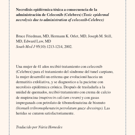
Necrolisis epidérmica tóxica a consecuencia de la
administración de Celecoxib (Celebrex)
(Toxic epidermal
necrolysis due to administration of celecoxib-Celebrex)
Bruce Friedman, MD, Hermann K. Orlet, MD, Joseph M. Still,
MD, Edward Law, MD
South Med J
95(10):1213-1214, 2002.
Una mujer de 41 años recibió tratamiento con celecoxib
(Celebrex) para el tratamiento del síndrome del tunel carpiano,
la mujer desarrolló un eritema que evolucionó haceia un
dermatitis exfoliativa, y se diagnostico a la pacietne con
necrolisis epidérmica crónica. Después de trasladarla a la
unidad de quemados, recibió tratamiento con crema de calcio
de mupirocina (
mupirocin calcium cream)
y con gasas
impreganads con petrolato de tibomofenateina de bismuto
(bismuth tribromophenatein petrolatum gauze dressings).
Las
heridas se curaron satisfactoriamente.
Traducido por Núria Homedes