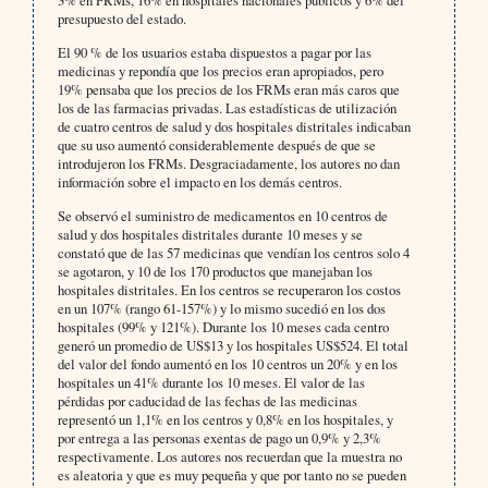
3% en FRMs, 16% en hospitales nacionales públicos y 6% del
presupuesto del estado.
El 90 % de los usuarios estaba dispuestos a pagar por las
medicinas y repondía que los precios eran apropiados, pero
19% pensaba que los precios de los FRMs eran más caros que
los de las farmacias privadas. Las estadísticas de utilización
de cuatro centros de salud y dos hospitales distritales indicaban
que su uso aumentó considerablemente después de que se
introdujeron los FRMs. Desgraciadamente, los autores no dan
información sobre el impacto en los demás centros.
Se observó el suministro de medicamentos en 10 centros de
salud y dos hospitales distritales durante 10 meses y se
constató que de las 57 medicinas que vendían los centros solo 4
se agotaron, y 10 de los 170 productos que manejaban los
hospitales distritales. En los centros se recuperaron los costos
en un 107% (rango 61-157%) y lo mismo sucedió en los dos
hospitales (99% y 121%). Durante los 10 meses cada centro
generó un promedio de US$13 y los hospitales US$524. El total
del valor del fondo aumentó en los 10 centros un 20% y en los
hospitales un 41% durante los 10 meses. El valor de las
pérdidas por caducidad de las fechas de las medicinas
representó un 1,1% en los centros y 0,8% en los hospitales, y
por entrega a las personas exentas de pago un 0,9% y 2,3%
respectivamente. Los autores nos recuerdan que la muestra no
es aleatoria y que es muy pequeña y que por tanto no se pueden