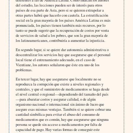
diferentes a las de América Latina. Como indican los autores
del estudio, las lecciones pueden ser de interés para otros
países de esa parte de Asia, pero si se quieren extrapolar a
otras partes habrá que hacerlo con cautela. La estratificación
social en la gran mayoría de los países América Latina es más
pronunciada, los países tienen también más recursos, por lo
tanto se puede sugerir que la recuperación de costos por venta
de servicios de salud a los pobres, que son la gran mayoría de
los latinoamericanos, contribuiría a aumentar la injusticia.
En segundo lugar, si se quiere dar autonomía administrativa o
descentralizar los servicios hay que asegurarse que el personal
local tiene el entrenamiento adecuado, en el caso de
Vientiane, los autores señalaron que éste era uno de los
problemas.
En tercer lugar, hay que asegurarse que localmente no se
reproduzca la corrupción que existe a niveles regionales y
centrales, y que el suministro de medicamentos se haga desde
el nivel central o regional—dependiendo del tamaño del país
—para abaratar costos y asegurar calidad, o de algún
organismo nacional o internacional sin ánimo de lucro que
asegure esas mismas ventajas. También si se quiere cobrar una
cantidad simbólica para evitar el abuso del consumo de
medicamentos que es común, hay que asegurarse que ninguna
persona se quede sin acceso a medicamentos por falta de
capacidad de pago. Hay varias formas de conseguir este