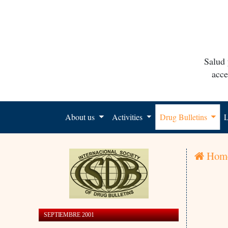
Salud 
acce
About us
Activities
Drug Bulletins
L
Hom
SEPTIEMBRE 2001