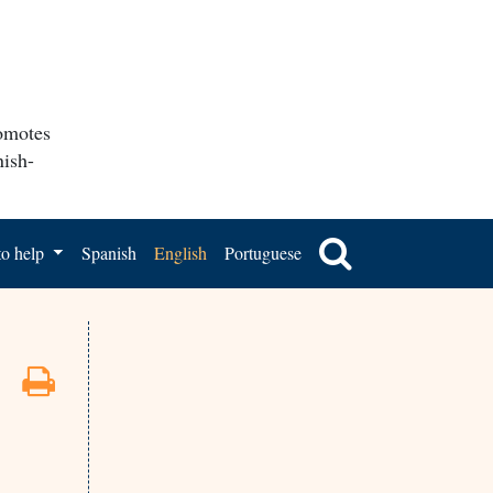
romotes
nish-
o help
Spanish
English
Portuguese