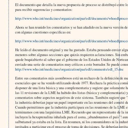
El documento que detalla la nueva propuesta de proceso se distribuyó entre 
para recibir sugerencias y comentarios:
http://www.who.int/medicines/organization/par/edl/documents/whoedlproc
Ahora se han reunido los comentarios y se han añadido en la nueva versión de 
con algunas cuestiones especificas en:
http://www.who.int/medicines/organization/par/edl/documents/whoedlproces
He leído el documento original y me ha gustado. Estaba pensando enviar alg
menores sobre algunas secciones que quizás requieren aclaraciones. Sin emb
quede boquiabierto al saber que el gobierno de los Estados Unidos de Nortea
enviado una serie de comentarios muy críticos a este borrador. Se puede consu
http://www.who.int/medicines/organization/par/edl/comments/edl_15.doc
Entre sus comentarios más asombrosos está un rechazo de la definición de 
esenciales que se ha venido utilizando desde 1977. Rechaza la práctica com
disponer de una lista básica y una complementaria y sugiere que solamente ha
las 11 revisiones de la LME ha habido dos listas (básica y complementaria) y
comentarios sobre aspectos negativos de este sistema. También sugiere que 
la industria deberían jugar un papel importante en las reuniones del comité
Cuando permitimos que la industria participara en las reuniones de la LME
terminamos con una larguísima LME. Recuerdo que un representante de la ind
incluyen la hexaprenalina inhalada para el asma, ¡abandonamos el país”! aun 
salbutamol ya estaba en la lista. En resumen, ni los consumidores ni la indust
invitados a participar en el proceso de toma de decisiones. Se deberían invit