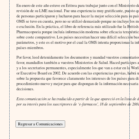
En enero de este año estuve en Eritrea para trabajar junto con el Ministerio d
revisión de su LME nacional. Fue una experiencia muy gratificante, puesto q
de personas participaron y lucharon para hacer la mejor selección para su país
OMS se tuvo en cuenta, pero no se utilizó demasiado porque no incluye los m
o exclusión. En la práctica, el libro de referencia más utilizado fue la Britis
Pharmacopoeia porque incluía información moderna sobre eficacia terapéutic
sobre coste comparativo. Los países necesitan hacer una difícil selección ba
parámetros, y este es el motivo por el cual la OMS intenta proporcionar la in
países miembros.
Por favor, leed detenidamente los documentos y mandad vuestros comentario
favor, mandadlos también a vuestros Ministerios de Salud. Haced partícipes a
y a los secretarios permanentes, especialmente los que van a estar en la Wo
or Executive Board en 2002. De acuerdo con las experiencias previas, habrá u
sobre la propuesta que favorece claramente los intereses de los países para d
procedimiento nuevo y mejor para que dispongan de la información necesaria
decisiones.
Esta comunicación se ha traducido a partir de la que apareció en la lista de d
por su interés para los suscriptores de ‘e-farmacos’, 18 de septiembre de 200