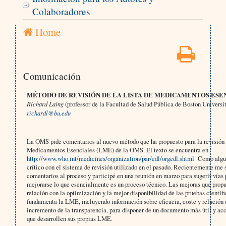
Colaboradores
Home
Comunicación
MÉTODO DE REVISIÓN DE LA LISTA DE MEDICAMENTOS ESE
Richard Laing
(professor de la Facultad de Salud Pública de Boston Universi
richardl@bu.edu
La OMS pide comentarios al nuevo método que ha propuesto para la revisión 
Medicamentos Esenciales (LME) de la OMS. El texto se encuentra en
http://www.who.int/medicines/organization/par/edl/orgedl.shtml
Como algun
crítico con el sistema de revisión utilizado en el pasado. Recientemente me 
comentarios al proceso y participé en una reunión en marzo para sugerir vías 
mejorarse lo que esencialmente es un proceso técnico. Las mejoras que propu
relación con la optimización y la mejor disponibilidad de las pruebas científi
fundamenta la LME, incluyendo información sobre eficacia, coste y relación 
incremento de la transparencia, para disponer de un documento más útil y acc
que desarrollen sus propias LME.