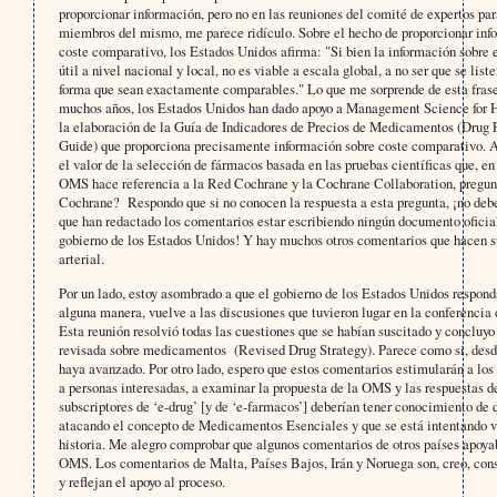
proporcionar información, pero no en las reuniones del comité de expertos para
miembros del mismo, me parece ridículo. Sobre el hecho de proporcionar inf
coste comparativo, los Estados Unidos afirma: "Si bien la información sobre e
útil a nivel nacional y local, no es viable a escala global, a no ser que se list
forma que sean exactamente comparables." Lo que me sorprende de esta frase
muchos años, los Estados Unidos han dado apoyo a Management Science for 
la elaboración de la Guía de Indicadores de Precios de Medicamentos (Drug P
Guide) que proporciona precisamente información sobre coste comparativo. 
el valor de la selección de fármacos basada en las pruebas científicas que, e
OMS hace referencia a la Red Cochrane y la Cochrane Collaboration, pregun
Cochrane?
Respondo que si no conocen la respuesta a esta pregunta, ¡no deb
que han redactado los comentarios estar escribiendo ningún documento oficia
gobierno de los Estados Unidos! Y hay muchos otros comentarios que hacen su
arterial.
Por un lado, estoy asombrado a que el gobierno de los Estados Unidos respon
alguna manera, vuelve a las discusiones que tuvieron lugar en la conferencia 
Esta reunión resolvió todas las cuestiones que se habían suscitado y concluyo 
revisada sobre medicamentos (Revised Drug Strategy). Parece como si, desd
haya avanzado. Por otro lado, espero que estos comentarios estimularán a lo
a personas interesadas, a examinar la propuesta de la OMS y las respuestas d
subscriptores de ‘e-drug’ [y de ‘e-farmacos’] deberían tener conocimiento de 
atacando el concepto de Medicamentos Esenciales y que se está intentando vo
historia. Me alegro comprobar que algunos comentarios de otros países apoyab
OMS. Los comentarios de Malta, Países Bajos, Irán y Noruega son, creo, const
y reflejan el apoyo al proceso.