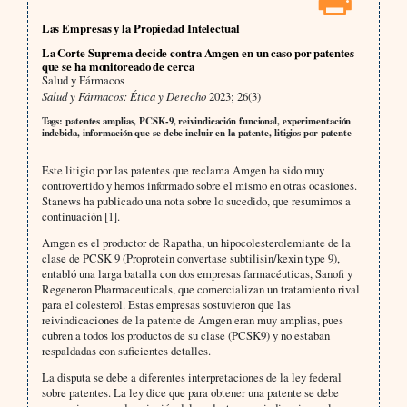
Las Empresas y la Propiedad Intelectual
La Corte Suprema decide contra Amgen en un caso por patentes
que se ha monitoreado de cerca
Salud y Fármacos
Salud y Fármacos: Ética y Derecho
2023; 26(3)
Tags: patentes amplias, PCSK-9, reivindicación funcional, experimentación
indebida, información que se debe incluir en la patente, litigios por patente
Este litigio por las patentes que reclama Amgen ha sido muy
controvertido y hemos informado sobre el mismo en otras ocasiones.
Stanews ha publicado una nota sobre lo sucedido, que resumimos a
continuación [1].
Amgen es el productor de Rapatha, un hipocolesterolemiante de la
clase de PCSK 9 (Proprotein convertase subtilisin/kexin type 9),
entabló una larga batalla con dos empresas farmacéuticas, Sanofi y
Regeneron Pharmaceuticals, que comercializan un tratamiento rival
para el colesterol. Estas empresas sostuvieron que las
reivindicaciones de la patente de Amgen eran muy amplias, pues
cubren a todos los productos de su clase (PCSK9) y no estaban
respaldadas con suficientes detalles.
La disputa se debe a diferentes interpretaciones de la ley federal
sobre patentes. La ley dice que para obtener una patente se debe