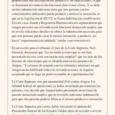
proporcionar una descripción del producto y sus indicaciones, lo que
se denomina reivindicación funcional
(functional claim)
. Y se debe
incluir información suficiente para que otra persona con los
conocimientos suficientes pueda producir y utilizar la invención, lo
que en la legislación de EE UU se llama habilitación
(enablement).
En este caso, Sanofi y Regeneron Pharmaceuticals argumentaron que
Amgen presentó una reivindicación funcional demasiado amplia, que
no revela suficientes detalles ni ofrece la información necesaria para
que otra persona pueda crear la misma invención, o producto, sin
hacer “experimentación indebida”
(undue experimentation).
En un escrito para el tribunal, el juez de la Corte Suprema, Neil
Gorsuch, determinó que “las reivindicaciones que se nos han
presentado en esta corte son mucho más amplias” que los más de dos
docenas de anticuerpos que se identificaron en las patentes de
Amgen. “Y estamos de acuerdo con los tribunales inferiores en que
Amgen no ha habilitado todas las reivindicaciones, ni siquiera
aceptando que se haga un grado razonable de experimentación”.
La Corte Suprema voto por unanimidad (9-0) contra Amgen. Un
tribunal federal de apelaciones ya había invalidado previamente las
patentes, tras decidir que Amgen había presentado un reclamo de
patente demasiado amplio, que no revelaba suficiente información
para que otra persona pudiera fabricar el mismo producto o invención.
La Corte Suprema, por cierto, había solicitado la opinión del
Procurador General de los Estados Unidos antes de acceder a revisar
el caso, quien dijo en septiembre pasado que no valía la pena