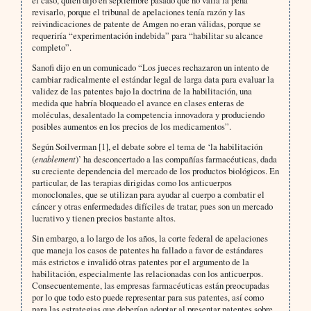
revisarlo, porque el tribunal de apelaciones tenía razón y las
reivindicaciones de patente de Amgen no eran válidas, porque se
requeriría “experimentación indebida” para “habilitar su alcance
completo”.
Sanofi dijo en un comunicado “Los jueces rechazaron un intento de
cambiar radicalmente el estándar legal de larga data para evaluar la
validez de las patentes bajo la doctrina de la habilitación, una
medida que habría bloqueado el avance en clases enteras de
moléculas, desalentado la competencia innovadora y produciendo
posibles aumentos en los precios de los medicamentos”.
Según Soilverman [1], el debate sobre el tema de ‘la habilitación
(
enablement
)’ ha desconcertado a las compañías farmacéuticas, dada
su creciente dependencia del mercado de los productos biológicos. En
particular, de las terapias dirigidas como los anticuerpos
monoclonales, que se utilizan para ayudar al cuerpo a combatir el
cáncer y otras enfermedades difíciles de tratar, pues son un mercado
lucrativo y tienen precios bastante altos.
Sin embargo, a lo largo de los años, la corte federal de apelaciones
que maneja los casos de patentes ha fallado a favor de estándares
más estrictos e invalidó otras patentes por el argumento de la
habilitación, especialmente las relacionadas con los anticuerpos.
Consecuentemente, las empresas farmacéuticas están preocupadas
por lo que todo esto puede representar para sus patentes, así como
para las estrategias que deberían adoptar al presentar patentes sobre