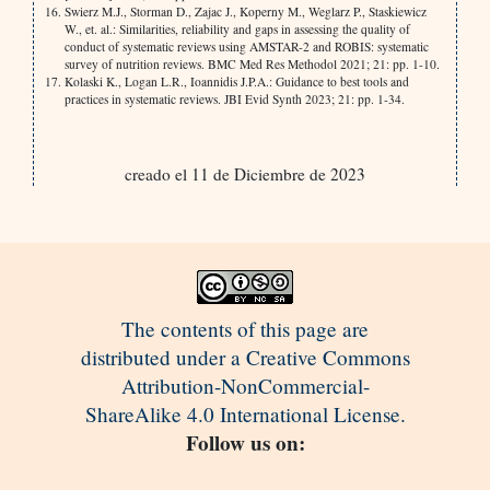
Swierz M.J., Storman D., Zajac J., Koperny M., Weglarz P., Staskiewicz
W., et. al.: Similarities, reliability and gaps in assessing the quality of
conduct of systematic reviews using AMSTAR-2 and ROBIS: systematic
survey of nutrition reviews. BMC Med Res Methodol 2021; 21: pp. 1-10.
Kolaski K., Logan L.R., Ioannidis J.P.A.: Guidance to best tools and
practices in systematic reviews. JBI Evid Synth 2023; 21: pp. 1-34.
creado el 11 de Diciembre de 2023
The contents of this page are
distributed under a Creative Commons
Attribution-NonCommercial-
ShareAlike 4.0 International License.
Follow us on: