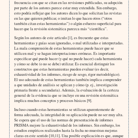
frecuencia con que se citan en las revisiones publicadas, su adopción
por parte de los autores parece estar muy extendida. Sin embargo,
esto podría reflejar que los autores dicen lo que solicitan las revistas
en las que quieren publicar, o imitan lo que hacen otros (“otros
también citan estas herramientas”) o algún esfuerzo superficial para
hacer que la revisión sistemática parezca más “científica”.
Según los autores de este articulo [1], es frecuente que estas
herramientas y guías sean ignoradas, o mal utilizadas e interpretadas.
La mala comprensión de estas herramientas puede hacer que se
utilicen mal y se hagan interpretaciones erróneas. Es importante
especificar qué puede hacer (y qué no puede hacer) cada herramienta
y cómo se debe (o no se debe) utilizar. Es esencial distinguir los
constructos que estas herramientas pueden evaluar (es decir,
exhaustividad de los informes, riesgo de sesgo, rigor metodológico).
El uso adecuado de estas herramientas también implica comprender
a que unidades de análisis se aplican y cómo (p. ej., investigación
primaria frente a secundaria). Además, la evaluación de la certeza
general de la evidencia que se incluye en una revisión sistemática
implica muchos conceptos y procesos básicos [9].
Incluso cuando estas herramientas se utilizan aparentemente de
forma adecuada, la integridad de su aplicación puede no ser muy alta.
Se espera que el uso de las normas de presentación de informes
PRISMA mejore la exhaustividad de los informes. Sin embargo, los
estudios empíricos realizados hasta la fecha no muestran mejoras
claras en este sentido [10,11]. Una posible explicación es que, aunque