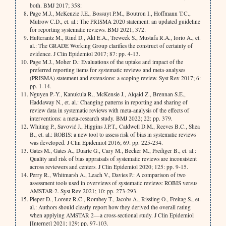
both. BMJ 2017; 358:
Page M.J., McKenzie J.E., Bossuyt P.M., Boutron I., Hoffmann T.C.,
Mulrow C.D., et. al.: The PRISMA 2020 statement: an updated guideline
for reporting systematic reviews. BMJ 2021; 372:
Hultcrantz M., Rind D., Akl E.A., Treweek S., Mustafa R.A., Iorio A., et.
al.: The GRADE Working Group clarifies the construct of certainty of
evidence. J Clin Epidemiol 2017; 87: pp. 4-13.
Page M.J., Moher D.: Evaluations of the uptake and impact of the
preferred reporting items for systematic reviews and meta-analyses
(PRISMA) statement and extensions: a scoping review. Syst Rev 2017; 6:
pp. 1-14.
Nguyen P.-Y., Kanukula R., McKensie J., Alqaid Z., Brennan S.E.,
Haddaway N., et. al.: Changing patterns in reporting and sharing of
review data in systematic reviews with meta-analysis of the effects of
interventions: a meta-research study. BMJ 2022; 22: pp. 379.
Whiting P., Savović J., Higgins J.P.T., Caldwell D.M., Reeves B.C., Shea
B., et. al.: ROBIS: a new tool to assess risk of bias in systematic reviews
was developed. J Clin Epidemiol 2016; 69: pp. 225-234.
Gates M., Gates A., Duarte G., Cary M., Becker M., Prediger B., et. al.:
Quality and risk of bias appraisals of systematic reviews are inconsistent
across reviewers and centers. J Clin Epidemiol 2020; 125: pp. 9-15.
Perry R., Whitmarsh A., Leach V., Davies P.: A comparison of two
assessment tools used in overviews of systematic reviews: ROBIS versus
AMSTAR-2. Syst Rev 2021; 10: pp. 273-293.
Pieper D., Lorenz R.C., Rombey T., Jacobs A., Rissling O., Freitag S., et.
al.: Authors should clearly report how they derived the overall rating
when applying AMSTAR 2—a cross-sectional study. J Clin Epidemiol
[Internet] 2021; 129: pp. 97-103.