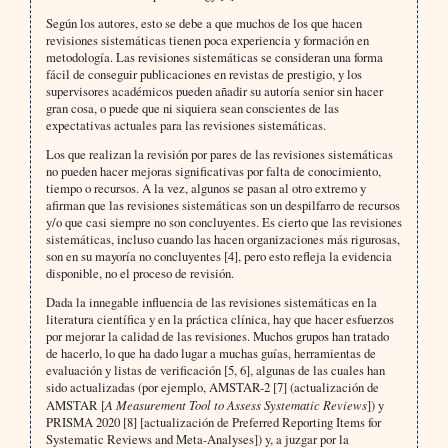
Según los autores, esto se debe a que muchos de los que hacen
revisiones sistemáticas tienen poca experiencia y formación en
metodología. Las revisiones sistemáticas se consideran una forma
fácil de conseguir publicaciones en revistas de prestigio, y los
supervisores académicos pueden añadir su autoría senior sin hacer
gran cosa, o puede que ni siquiera sean conscientes de las
expectativas actuales para las revisiones sistemáticas.
Los que realizan la revisión por pares de las revisiones sistemáticas
no pueden hacer mejoras significativas por falta de conocimiento,
tiempo o recursos. A la vez, algunos se pasan al otro extremo y
afirman que las revisiones sistemáticas son un despilfarro de recursos
y/o que casi siempre no son concluyentes. Es cierto que las revisiones
sistemáticas, incluso cuando las hacen organizaciones más rigurosas,
son en su mayoría no concluyentes [4], pero esto refleja la evidencia
disponible, no el proceso de revisión.
Dada la innegable influencia de las revisiones sistemáticas en la
literatura científica y en la práctica clínica, hay que hacer esfuerzos
por mejorar la calidad de las revisiones. Muchos grupos han tratado
de hacerlo, lo que ha dado lugar a muchas guías, herramientas de
evaluación y listas de verificación [5, 6], algunas de las cuales han
sido actualizadas (por ejemplo, AMSTAR-2 [7] (actualización de
AMSTAR [
A Measurement Tool to Assess Systematic Reviews
]) y
PRISMA 2020 [8] [actualización de Preferred Reporting Items for
Systematic Reviews and Meta-Analyses]) y, a juzgar por la