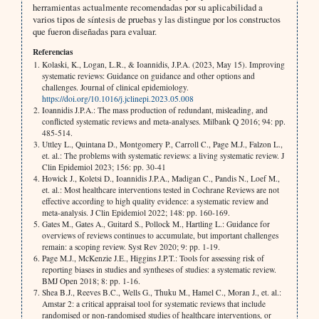
herramientas actualmente recomendadas por su aplicabilidad a
varios tipos de síntesis de pruebas y las distingue por los constructos
que fueron diseñadas para evaluar.
Referencias
Kolaski, K., Logan, L.R., & Ioannidis, J.P.A. (2023, May 15). Improving
systematic reviews: Guidance on guidance and other options and
challenges. Journal of clinical epidemiology.
https://doi.org/10.1016/j.jclinepi.2023.05.008
Ioannidis J.P.A.: The mass production of redundant, misleading, and
conflicted systematic reviews and meta-analyses. Milbank Q 2016; 94: pp.
485-514.
Uttley L., Quintana D., Montgomery P., Carroll C., Page M.J., Falzon L.,
et. al.: The problems with systematic reviews: a living systematic review. J
Clin Epidemiol 2023; 156: pp. 30-41
Howick J., Koletsi D., Ioannidis J.P.A., Madigan C., Pandis N., Loef M.,
et. al.: Most healthcare interventions tested in Cochrane Reviews are not
effective according to high quality evidence: a systematic review and
meta-analysis. J Clin Epidemiol 2022; 148: pp. 160-169.
Gates M., Gates A., Guitard S., Pollock M., Hartling L.: Guidance for
overviews of reviews continues to accumulate, but important challenges
remain: a scoping review. Syst Rev 2020; 9: pp. 1-19.
Page M.J., McKenzie J.E., Higgins J.P.T.: Tools for assessing risk of
reporting biases in studies and syntheses of studies: a systematic review.
BMJ Open 2018; 8: pp. 1-16.
Shea B.J., Reeves B.C., Wells G., Thuku M., Hamel C., Moran J., et. al.:
Amstar 2: a critical appraisal tool for systematic reviews that include
randomised or non-randomised studies of healthcare interventions, or