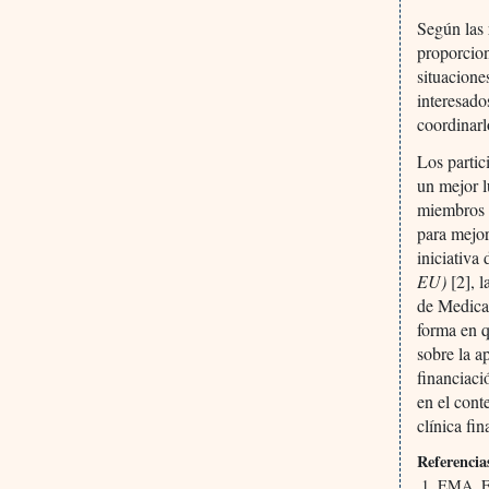
Según las
proporcion
situacione
interesado
coordinarl
Los partic
un mejor l
miembros t
para mejor
iniciativa
EU)
[2], 
de Medic
forma en q
sobre la a
financiaci
en el cont
clínica fi
Referencia
EMA. Eu