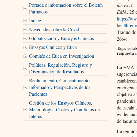
Portada e información sobre el Boletín
the EU)
Fármacos
EMA,
25 d
https://ww
Índice
health-em
Novedades sobre la Covid
Traducido
Globalización y Ensayos Clínicos
26(4)
Ensayos Clínicos y Ética
Tags: colab
respuesta a
Comités de Ética en Investigación
Políticas, Regulación, Registro y
La EMA ha 
Diseminación de Resultados
sugerencia
Reclutamiento, Consentimiento
establecen
Informado y Perspectivas de los
emergencia
Pacientes
objetivo a
pandemia d
Gestión de los Ensayos Clínicos,
de escala 
Metodología, Costos y Conflictos de
evidencia 
Interés
de las aut
La reunió