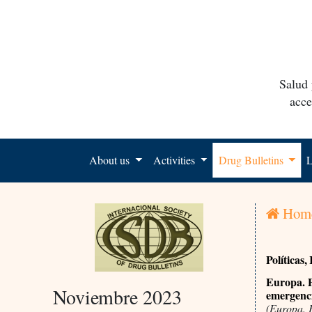
Salud 
acce
About us
Activities
Drug Bulletins
L
Hom
Políticas
Europa. P
Noviembre 2023
emergenci
(Europa. P