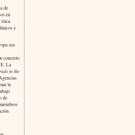
ia de
cos en
 ética
línicos y
ropa sea
s
an concreto
UE. La
ials in the
 Agencias
mar la
rabajo
o de
 miembros
ación
on