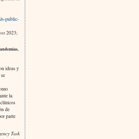
ls-public-
cos
2023;
 pandemias,
on ideas y
 se
como
ante la
 clínicos
ón de
por parte
ency Task