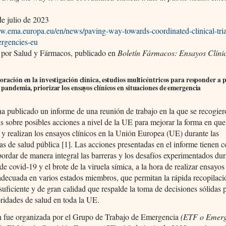
e julio de 2023
w.ema.europa.eu/en/news/paving-way-towards-coordinated-clinical-tria
ergencies-eu
 por Salud y Fármacos, publicado en
Boletín Fármacos: Ensayos Clíni
oración en la investigación clínica, estudios multicéntricos para responder a
 pandemia, priorizar los ensayos clínicos en situaciones de emergencia
publicado un informe de una reunión de trabajo en la que se recogier
s sobre posibles acciones a nivel de la UE para mejorar la forma en que
 y realizan los ensayos clínicos en la Unión Europea (UE) durante las
s de salud pública [1]. Las acciones presentadas en el informe tienen 
bordar de manera integral las barreras y los desafíos experimentados dur
e covid-19 y el brote de la viruela símica, a la hora de realizar ensayos
adecuada en varios estados miembros, que permitan la rápida recopilaci
suficiente y de gran calidad que respalde la toma de decisiones sólidas 
oridades de salud en toda la UE.
n fue organizada por el Grupo de Trabajo de Emergencia
(ETF o Emerg