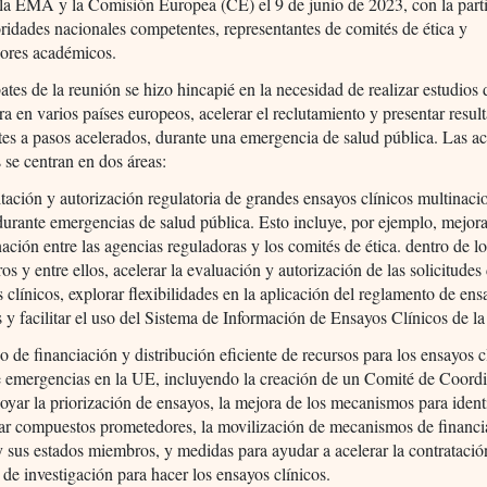
la EMA y la Comisión Europea (CE) el 9 de junio de 2023, con la part
oridades nacionales competentes, representantes de comités de ética y
dores académicos.
ates de la reunión se hizo hincapié en la necesidad de realizar estudios
a en varios países europeos, acelerar el reclutamiento y presentar resul
es a pasos acelerados, durante una emergencia de salud pública. Las a
 se centran en dos áreas:
itación y autorización regulatoria de grandes ensayos clínicos multinaci
urante emergencias de salud pública. Esto incluye, por ejemplo, mejora
ación entre las agencias reguladoras y los comités de ética. dentro de l
s y entre ellos, acelerar la evaluación y autorización de las solicitudes
 clínicos, explorar flexibilidades en la aplicación del reglamento de ens
s y facilitar el uso del Sistema de Información de Ensayos Clínicos de l
o de financiación y distribución eficiente de recursos para los ensayos c
e emergencias en la UE, incluyendo la creación de un Comité de Coord
oyar la priorización de ensayos, la mejora de los mecanismos para identi
car compuestos prometedores, la movilización de mecanismos de financi
 sus estados miembros, y medidas para ayudar a acelerar la contratació
 de investigación para hacer los ensayos clínicos.