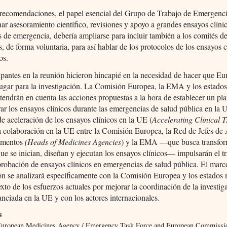
 recomendaciones, el papel esencial del Grupo de Trabajo de Emergenc
ar asesoramiento científico, revisiones y apoyo a grandes ensayos clíni
s de emergencia, debería ampliarse para incluir también a los comités de
s, de forma voluntaria, para así hablar de los protocolos de los ensayos c
os.
ipantes en la reunión hicieron hincapié en la necesidad de hacer que Eu
ugar para la investigación. La Comisión Europea, la EMA y los estado
endrán en cuenta las acciones propuestas a la hora de establecer un pl
ar los ensayos clínicos durante las emergencias de salud pública en la 
 de aceleración de los ensayos clínicos en la UE (
Accelerating Clinical Tr
la colaboración en la UE entre la Comisión Europea, la Red de Jefes de
amentos
(Heads of Medicines Agencies
) y la EMA —que busca transfor
ue se inician, diseñan y ejecutan los ensayos clínicos— impulsarán el t
probación de ensayos clínicos en emergencias de salud pública. El marc
ón se analizará específicamente con la Comisión Europea y los estados
exto de los esfuerzos actuales por mejorar la coordinación de la investig
nanciada en la UE y con los actores internacionales.
s
ropean Medicines Agency / Emergency Task Force and European Commissi