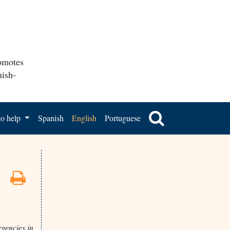
romotes
nish-
o help
Spanish
English
Portuguese
rgencies in