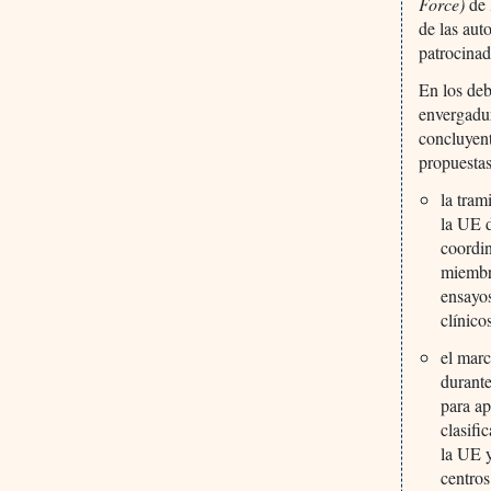
Force)
de 
de las aut
patrocina
En los deb
envergadur
concluyent
propuestas
la tram
la UE d
coordin
miembro
ensayos
clínico
el marc
durant
para ap
clasifi
la UE y
centros