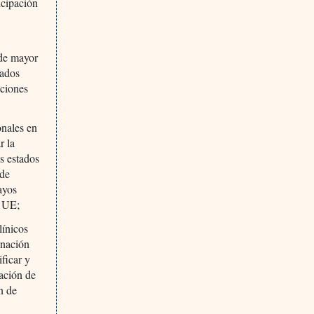
icipación
 de mayor
tados
cciones
onales en
r la
os estados
 de
ayos
a UE;
línicos
inación
ficar y
ación de
n de