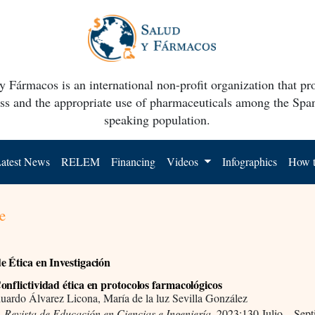
y Fármacos is an international non-profit organization that p
ss and the appropriate use of pharmaceuticals among the Spa
speaking population.
atest News
RELEM
Financing
Videos
Infographics
How t
e
e Ética en Investigación
nflictividad ética en protocolos farmacológicos
uardo Álvarez Licona, María de la luz Sevilla González
 Revista de Educación en Ciencias e Ingeniería,
2023:130 Julio – Sep