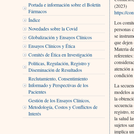
Portada e información sobre el Boletín
(2023)
Fármacos
https://co
Índice
Los comité
Novedades sobre la Covid
personas c
se instrum
Globalización y Ensayos Clínicos
que dejen 
Ensayos Clínicos y Ética
Materia de
Comités de Ética en Investigación
referentes
considerac
Políticas, Regulación, Registro y
atención a
Diseminación de Resultados
condición 
Reclutamiento, Consentimiento
Informado y Perspectivas de los
La secuenc
Pacientes
modelos an
la obtenci
Gestión de los Ensayos Clínicos,
secuencia 
Metodología, Costos y Conflictos de
registro, 
Interés
la salud l
sujetos sa
implica un