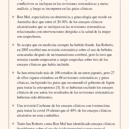
conflictivos se incluyan en las revisiones sistemáticas y meta-
análisis, y luego se incorporen en las guías clínicas.
Ben Mol, especialista en obstetricia y ginecología que reside en
Australia dice que entre el 20-30% de los ensayos clínicos
aleatorizados que se incluyen en las revisiones sistemáticas
relacionadas con intervenciones dirigidas a la salud de la mujer
son sospechosos.
Se acepta que en medicina siempre ha habido fraude. Ian Roberts,
en 2005 escribió una revisión sistemática sobre el uso de bebidas
azucaradas después de un traumatismo cerebral, pero la tuvo que
retratar cuando empezaron a surgir sospechas sobre tres de los
ensayos clínicos que había incluido.
Se han retractado más de 100 estudios de un autor japonés, pero 27
de ellos siguen citándose en 88 revisiones sistemáticas y guías
clínicas, incluyendo las guías que recomendó el gobierno de Japón
para tratar la osteoporosis [3]. Si se hubieran excluido los ensayos
clínicos de ese autor, los resultados de las revisiones sistemáticas
hubieran sido diferentes.
Una revisión Cochrane de los ensayos clínicos con ivermectina
para tratar la covid 19 afirmó que el 40% de los ensayos clínicos
aleatorios no eran confiables.
Tanto Ian Roberts como Ben Mol han identificado ensayos clínicos
fraudulentos sobre el uso de ácido tranexámico para parar el