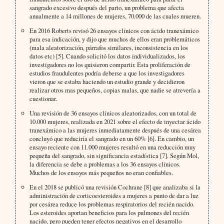
sangrado excesivo después del parto, un problema que afecta
anualmente a 14 millones de mujeres, 70.000 de las cuales mueren.
En 2016 Roberts revisó 26 ensayos clínicos con ácido tranexámico
para esa indicación, y dijo que muchos de ellos eran problemáticos
(mala aleatorización, párrafos similares, inconsistencia en los
datos etc) [5]. Cuando solicitó los datos individualizados, los
investigadores no los quisieron compartir. Esta proliferación de
estudios fraudulentes podría deberse a que los investigadores
vieron que se estaba haciendo un estudio grande y decidieron
realizar otros mas pequeños, copias malas, que nadie se atrevería a
cuestionar.
Una revisión de 36 ensayos clínicos aleatorizados, con un total de
10.000 mujeres, realizada en 2021 sobre el efecto de inyectar ácido
tranexámico a las mujeres inmediatamente después de una cesárea
concluyó que reduciría el sangrado en un 60% [6]. En cambio, un
ensayo reciente con 11.000 mujeres resultó en una reducción muy
pequeña del sangrado, sin significancia estadística [7]. Según Mol,
la diferencia se debe a problemas a los 36 ensayos clínicos.
Muchos de los ensayos más pequeños no eran confiables.
En el 2018 se publicó una revisión Cochrane [8] que analizaba si la
administración de corticoesteroides a mujeres a punto de dar a luz
por cesárea reduce los problemas respiratorios del recién nacido.
Los esteroides aportan beneficios para los pulmones del recién
nacido, pero pueden tener efectos negativos en el desarrollo