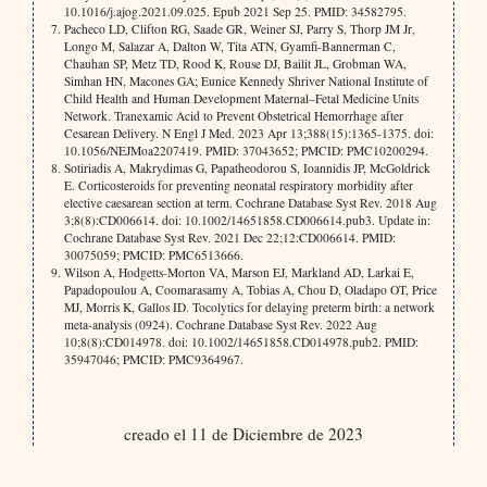
10.1016/j.ajog.2021.09.025. Epub 2021 Sep 25. PMID: 34582795.
Pacheco LD, Clifton RG, Saade GR, Weiner SJ, Parry S, Thorp JM Jr,
Longo M, Salazar A, Dalton W, Tita ATN, Gyamfi-Bannerman C,
Chauhan SP, Metz TD, Rood K, Rouse DJ, Bailit JL, Grobman WA,
Simhan HN, Macones GA; Eunice Kennedy Shriver National Institute of
Child Health and Human Development Maternal–Fetal Medicine Units
Network. Tranexamic Acid to Prevent Obstetrical Hemorrhage after
Cesarean Delivery. N Engl J Med. 2023 Apr 13;388(15):1365-1375. doi:
10.1056/NEJMoa2207419. PMID: 37043652; PMCID: PMC10200294.
Sotiriadis A, Makrydimas G, Papatheodorou S, Ioannidis JP, McGoldrick
E. Corticosteroids for preventing neonatal respiratory morbidity after
elective caesarean section at term. Cochrane Database Syst Rev. 2018 Aug
3;8(8):CD006614. doi: 10.1002/14651858.CD006614.pub3. Update in:
Cochrane Database Syst Rev. 2021 Dec 22;12:CD006614. PMID:
30075059; PMCID: PMC6513666.
Wilson A, Hodgetts-Morton VA, Marson EJ, Markland AD, Larkai E,
Papadopoulou A, Coomarasamy A, Tobias A, Chou D, Oladapo OT, Price
MJ, Morris K, Gallos ID. Tocolytics for delaying preterm birth: a network
meta-analysis (0924). Cochrane Database Syst Rev. 2022 Aug
10;8(8):CD014978. doi: 10.1002/14651858.CD014978.pub2. PMID:
35947046; PMCID: PMC9364967.
creado el 11 de Diciembre de 2023