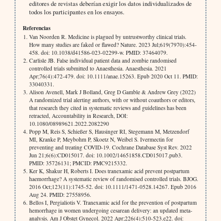
editores de revistas deberían exigir los datos individualizados de
todos los participantes en los ensayos.
Referencias
Van Noorden R. Medicine is plagued by untrustworthy clinical trials.
How many studies are faked or flawed? Nature. 2023 Jul;619(7970):454-
458. doi: 10.1038/d41586-023-02299-w. PMID: 37464079.
Carlisle JB. False individual patient data and zombie randomised
controlled trials submitted to Anaesthesia. Anaesthesia. 2021
Apr;76(4):472-479. doi: 10.1111/anae.15263. Epub 2020 Oct 11. PMID:
33040331.
Alison Avenell, Mark J Bolland, Greg D Gamble & Andrew Grey (2022)
A randomized trial alerting authors, with or without coauthors or editors,
that research they cited in systematic reviews and guidelines has been
retracted, Accountability in Research, DOI:
10.1080/08989621.2022.2082290
Popp M, Reis S, Schießer S, Hausinger RI, Stegemann M, Metzendorf
MI, Kranke P, Meybohm P, Skoetz N, Weibel S. Ivermectin for
preventing and treating COVID-19. Cochrane Database Syst Rev. 2022
Jun 21;6(6):CD015017. doi: 10.1002/14651858.CD015017.pub3.
PMID: 35726131; PMCID: PMC9215332.
Ker K, Shakur H, Roberts I. Does tranexamic acid prevent postpartum
haemorrhage? A systematic review of randomised controlled trials. BJOG.
2016 Oct;123(11):1745-52. doi: 10.1111/1471-0528.14267. Epub 2016
Aug 24. PMID: 27558956.
Bellos I, Pergialiotis V. Tranexamic acid for the prevention of postpartum
hemorrhage in women undergoing cesarean delivery: an updated meta-
analysis. Am J Obstet Gynecol. 2022 Apr;226(4):510-523.e22. doi: