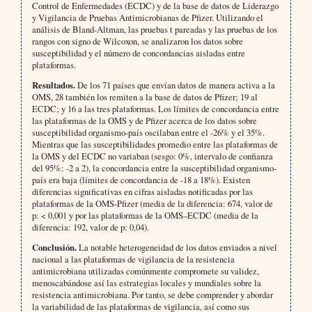
Control de Enfermedades (ECDC) y de la base de datos de Liderazgo
y Vigilancia de Pruebas Antimicrobianas de Pfizer. Utilizando el
análisis de Bland-Altman, las pruebas t pareadas y las pruebas de los
rangos con signo de Wilcoxon, se analizaron los datos sobre
susceptibilidad y el número de concordancias aisladas entre
plataformas.
Resultados.
De los 71 países que envían datos de manera activa a la
OMS, 28 también los remiten a la base de datos de Pfizer; 19 al
ECDC; y 16 a las tres plataformas. Los límites de concordancia entre
las plataformas de la OMS y de Pfizer acerca de los datos sobre
susceptibilidad organismo-país oscilaban entre el -26% y el 35%.
Mientras que las susceptibilidades promedio entre las plataformas de
la OMS y del ECDC no variaban (sesgo: 0%, intervalo de confianza
del 95%: -2 a 2), la concordancia entre la susceptibilidad organismo-
país era baja (límites de concordancia de -18 a 18%). Existen
diferencias significativas en cifras aisladas notificadas por las
plataformas de la OMS-Pfizer (media de la diferencia: 674, valor de
p: < 0,001 y por las plataformas de la OMS–ECDC (media de la
diferencia: 192, valor de p: 0,04).
Conclusión.
La notable heterogeneidad de los datos enviados a nivel
nacional a las plataformas de vigilancia de la resistencia
antimicrobiana utilizadas comúnmente compromete su validez,
menoscabándose así las estrategias locales y mundiales sobre la
resistencia antimicrobiana. Por tanto, se debe comprender y abordar
la variabilidad de las plataformas de vigilancia, así como sus