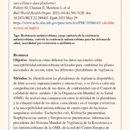
surveillance data platforms)
Pallett SJ, Charani E, Hawkins L et al
Bull World Health Organ.
2023;101(8):501-512F. doi:
10.2471/BLT.22.289403. Epub 2023 May 29
https://www.ncbi.nlm.nih.gov/pmc/articles/PMC10388141/
(de libre
acceso en inglés)
Tags: Resistencia antimicrobiana, carga sanitaria de la resistencia
antimicrobiana, costo de la resistencia antimicrobiana para los sistemas de
salud, mortalidad por resistencia a antibióticos
Resumen
Objetivo
. Analizar cómo difieren los datos nacionales sobre
susceptibilidad antimicrobiana utilizados para conformar los planes
nacionales de acción, entre las diferentes plataformas de vigilancia.
Métodos.
Se identificaron las plataformas de vigilancia disponibles,
de libre acceso, supranacionales e interactivas, y se llevó a cabo una
comprobación cruzada de sus datos, de conformidad con el Control de
calidad de datos: módulo 1 de la Organización Mundial de la Salud
(OMS). Se realizó una comparación entre la utilidad de la plataforma
y la exhaustividad de los datos, coincidentes en el tiempo y relativos
a la susceptibilidad antimicrobiana de cuatro tipos de bacterias
sanguíneas aisladas: Escherichia coli, Klebsiella pneumoniae,
Staphylococcus aureus y Streptococcus pneumoniae, información
procedente del Sistema Mundial de Vigilancia de la Resistencia a
los Antimicrobianos de la OMS; de la red del Centro Europeo de