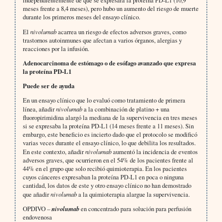
meses frente a 8,4 meses), pero hubo un aumento del riesgo de muerte
durante los primeros meses del ensayo clínico.
El
nivolumab
acarrea un riesgo de efectos adversos graves, como
trastornos autoinmunes que afectan a varios órganos, alergias y
reacciones por la infusión.
Adenocarcinoma de estómago o de esófago avanzado que expresa
la proteína PD-L1
Puede ser de ayuda
En un ensayo clínico que lo evaluó como tratamiento de primera
línea, añadir
nivolumab
a la combinación de platino + una
fluoropirimidina alargó la mediana de la supervivencia en tres meses
si se expresaba la proteína PD-L1 (14 meses frente a 11 meses). Sin
embargo, este beneficio es incierto dado que el protocolo se modificó
varias veces durante el ensayo clínico, lo que debilita los resultados.
En este contexto, añadir
nivolumab
aumentó la incidencia de eventos
adversos graves, que ocurrieron en el 54% de los pacientes frente al
44% en el grupo que solo recibió quimioterapia. En los pacientes
cuyos cánceres expresaban la proteína PD-L1 en poca o ninguna
cantidad, los datos de este y otro ensayo clínico no han demostrado
que añadir
nivolumab
a la quimioterapia alargue la supervivencia.
OPDIVO –
nivolumab
en concentrado para solución para perfusión
endovenosa