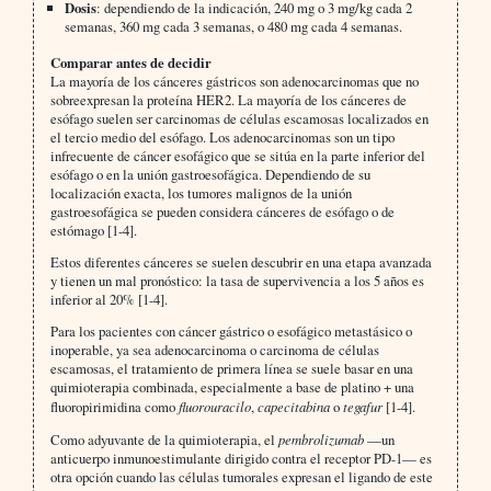
Dosis
: dependiendo de la indicación, 240 mg o 3 mg/kg cada 2
semanas, 360 mg cada 3 semanas, o 480 mg cada 4 semanas.
Comparar antes de decidir
La mayoría de los cánceres gástricos son adenocarcinomas que no
sobreexpresan la proteína HER2. La mayoría de los cánceres de
esófago suelen ser carcinomas de células escamosas localizados en
el tercio medio del esófago. Los adenocarcinomas son un tipo
infrecuente de cáncer esofágico que se sitúa en la parte inferior del
esófago o en la unión gastroesofágica. Dependiendo de su
localización exacta, los tumores malignos de la unión
gastroesofágica se pueden considera cánceres de esófago o de
estómago [1-4].
Estos diferentes cánceres se suelen descubrir en una etapa avanzada
y tienen un mal pronóstico: la tasa de supervivencia a los 5 años es
inferior al 20% [1-4].
Para los pacientes con cáncer gástrico o esofágico metastásico o
inoperable, ya sea adenocarcinoma o carcinoma de células
escamosas, el tratamiento de primera línea se suele basar en una
quimioterapia combinada, especialmente a base de platino + una
fluoropirimidina como
fluorouracilo
,
capecitabina
o
tegafur
[1-4].
Como adyuvante de la quimioterapia, el
pembrolizumab
—un
anticuerpo inmunoestimulante dirigido contra el receptor PD-1— es
otra opción cuando las células tumorales expresan el ligando de este