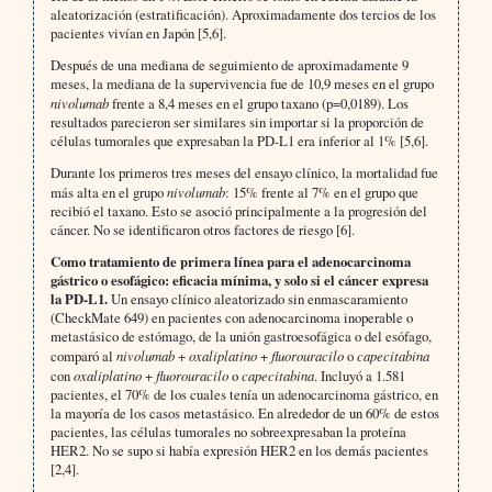
aleatorización (estratificación). Aproximadamente dos tercios de los
pacientes vivían en Japón [5,6].
Después de una mediana de seguimiento de aproximadamente 9
meses, la mediana de la supervivencia fue de 10,9 meses en el grupo
nivolumab
frente a 8,4 meses en el grupo taxano (p=0,0189). Los
resultados parecieron ser similares sin importar si la proporción de
células tumorales que expresaban la PD-L1 era inferior al 1% [5,6].
Durante los primeros tres meses del ensayo clínico, la mortalidad fue
más alta en el grupo
nivolumab
: 15% frente al 7% en el grupo que
recibió el taxano. Esto se asoció principalmente a la progresión del
cáncer. No se identificaron otros factores de riesgo [6].
Como tratamiento de primera línea para el adenocarcinoma
gástrico o esofágico: eficacia mínima, y solo si el cáncer expresa
la PD-L1.
Un ensayo clínico aleatorizado sin enmascaramiento
(CheckMate 649) en pacientes con adenocarcinoma inoperable o
metastásico de estómago, de la unión gastroesofágica o del esófago,
comparó al
nivolumab
+
oxaliplatino
+
fluorouracilo
o
capecitabina
con
oxaliplatino
+
fluorouracilo
o
capecitabina
. Incluyó a 1.581
pacientes, el 70% de los cuales tenía un adenocarcinoma gástrico, en
la mayoría de los casos metastásico. En alrededor de un 60% de estos
pacientes, las células tumorales no sobreexpresaban la proteína
HER2. No se supo si había expresión HER2 en los demás pacientes
[2,4].