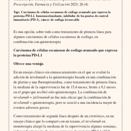
Prescripción, Farmacia y Utilización
2023; 26 (4)
Tags: Carcinoma de células escamosas de esófago avanzado que expresa la
proteína PD-L1, Inmunoestimulante, inhibidor de los puntos de control
inmunitario (PD-1), cáncer de esófago irresecable
Es una opción, sobre todo como tratamiento de primera línea para
algunos carcinomas de células escamosas de esófago, en
combinación con quimioterapia
Carcinoma de células escamosas de esófago avanzado que expresa
la proteína PD-L1
Ofrece una ventaja
En un ensayo clínico sin enmascaramiento en el que se evaluó la
adición de nivolumab a la quimioterapia basada en una combinación
de platino y una fluoropirimidina, como tratamiento de primera línea,
la mediana de la supervivencia fue de 15,4 meses, frente a 9,1 meses
en el grupo que recibió solo quimioterapia. La combinación de
nivolumab
+
ipilimumab
no fue más eficaz que la combinación de
nivolumab
+ quimioterapia, pero se asoció a una incidencia mayor de
eventos adversos graves.
Como tratamiento de segunda línea después de un citotóxico, en un
ensayo clínico que lo comparó con un taxano, el
nivolumab
en
monoterapia alargó la mediana de la supervivencia algunas semanas,
independientemente de que se expresara la proteína PD-L1 (10,9