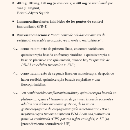
40 mg
,
100 mg
,
120 mg
(nueva dosis) o
240 mg
de
nivolumab
por
vial (10 mg/ml)
Bristol-Myers Squibb
Inmunoestimulante; inhibidor de los puntos de control
inmunitario (PD-1)
Nuevas indicaciones
: “
carcinoma de células escamosas de
esófago irresecable avanzado, recurrente o metastásico
”:
como tratamiento de primera línea, en combinación con
quimioterapia basada en fluoropirimidina + quimioterapia a
base de platino o con
ipilimumab
, cuando hay “
expresión de
PD-L1 en células tumorales ≥ 1%
”;
como tratamiento de segunda línea en monoterapia, después de
haber recibido quimioterapia basada en platino + una
fluoropirimidina;
“
en combinación con fluoropirimidina y quimioterapia basada en
platino
(…)
para el tratamiento de primera línea de pacientes
adultos con adenocarcinoma gástrico, de la unión
gastroesofágica o de esófago avanzado o metastásico HER2
negativo cuyos tumores expresan PD-L1 con una puntuación
positiva combinada (CPS, por sus siglas en inglés) ≥ 5.
” (
a
).
[procedimiento centralizado UE]