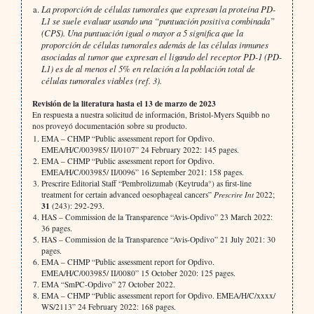
La proporción de células tumorales que expresan la proteína PD-
L1 se suele evaluar usando una “puntuación positiva combinada”
(CPS). Una puntuación igual o mayor a 5 significa que la
proporción de células tumorales además de las células inmunes
asociadas al tumor que expresan el ligando del receptor PD-1 (PD-
L1) es de al menos el 5% en relación a la población total de
células tumorales viables (ref. 3).
Revisión de la literatura hasta el 13 de marzo de 2023
En respuesta a nuestra solicitud de información, Bristol-Myers Squibb no
nos proveyó documentación sobre su producto.
EMA – CHMP “Public assessment report for Opdivo.
EMEA/H/C/003985/ II/0107” 24 February 2022: 145 pages.
EMA – CHMP “Public assessment report for Opdivo.
EMEA/H/C/003985/ II/0096” 16 September 2021: 158 pages.
Prescrire Editorial Staff “Pembrolizumab (Keytruda°) as first-line
treatment for certain advanced oesophageal cancers”
Prescrire Int
2022;
31
(243): 292-293.
HAS – Commission de la Transparence “Avis-Opdivo” 23 March 2022:
36 pages.
HAS – Commission de la Transparence “Avis-Opdivo” 21 July 2021: 30
pages.
EMA – CHMP “Public assessment report for Opdivo.
EMEA/H/C/003985/ II/0080” 15 October 2020: 125 pages.
EMA “SmPC-Opdivo” 27 October 2022.
EMA – CHMP “Public assessment report for Opdivo. EMEA/H/C/xxxx/
WS/2113” 24 February 2022: 168 pages.