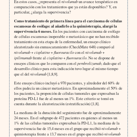
En estos casos, ¿representa el
nivolumab
un avance terapéutico en
comparación con los tratamientos que ya están disponibles? Y, en
particular, ¿alarga la supervivencia?
Como tratamiento de primera línea para el carcinoma de células
escamosas de esófago: al añadirlo a la quimioterapia, alargó la
supervivencia 6 meses.
En los pacientes con carcinoma de esófago
de células escamosas inoperable o metastásico que no han recibido
tratamiento en esta etapa de la enfermedad, un ensayo clínico
aleatorizado sin enmascaramiento (CheckMate 648) comparó al
nivolumab
+
cisplatino
+
fluorouracilo
con el
nivolumab
+
ipilimumab
frente al
cisplatino
+
fluorouracilo
. No se dispone de
ensayos clínicos que lo comparen con el
pembrolizumab
, dado que el
desarrollo clínico para esta indicación tuvo lugar al mismo tiempo
que el del
nivolumab
[1,8,9].
Este ensayo clínico incluyó a 970 pacientes, y alrededor del 60% de
ellos padecía un cáncer metastásico. En aproximadamente el 50% de
los pacientes, la proporción de células tumorales que expresaban la
proteína PD-L1 fue de al menos un 1%. Este criterio se tomó en
cuenta durante la aleatorización (estratificación) [1,8].
La mediana de la duración del seguimiento fue de aproximadamente
24 meses. En el subgrupo de 472 pacientes en quienes al menos un
1% de las células tumorales expresaban la PD-L1, la mediana de la
supervivencia fue de 15,4 meses en el grupo que recibió
nivolumab
+
quimioterapia frente a 13,7 meses en el grupo que recibió
nivolumab