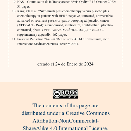
HAS – Commission de la Transparence “Avis-Opdivo” 12 October 2022:
31 pages.
Kang YK et al. “Nivolumab plus chemotherapy versus placebo plus
chemotherapy in patients with HER2-negative, untreated, unresectable
advanced or recurrent gastric or gastro-oesophageal junction cancer
(ATTRACTION-4): a randomised, multicentre, double-blind, placebo-
23
controlled, phase 3 trial”
Lancet Oncol
2022;
(2): 234-247 +
supplementary appendix: 162 pages.
Prescrire Rédaction “Anti-PCD-1 ou anti-PCD-L1: nivolumab, etc.”
Interactions Médicamenteuses Prescrire 2023.
creado el 24 de Enero de 2024
The contents of this page are
distributed under a Creative Commons
Attribution-NonCommercial-
ShareAlike 4.0 International License.