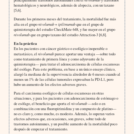
hematológicos y neurológicos, además de alopecia, con un taxano
[5,6].
Durante los primeros meses del tratamiento, la mortalidad fue más
alta en el grupo
nivolumab
+
ipilimumab
que en el grupo de
quimioterapia del estudio CheckMate 648, y fue mayor en el grupo
nivolumab
que en grupo taxano del estudio Attraction-3 [6,8].
En la práctica
En los pacientes con cáncer gástrico o esofágico inoperable o
metastásico, el
nivolumab
parece aportar una ventaja —sobre todo
como tratamiento de primera línea y como adyuvante de la
quimioterapia— para tratar el adenocarcinoma de células escamosas
del esófago. Para este problema, en base a un único ensayo clínico,
alargó la mediana de la supervivencia alrededor de 6 meses cuando al
menos un 1% de las células tumorales expresaban la PD-L1, pero
hubo un aumento de los efectos adversos graves.
Para el carcinoma esofágico de células escamosas en otras
situaciones, y para los pacientes con adenocarcinoma de estómago o
de esófago, el beneficio que aporta el
nivolumab
—solo o en
combinación con una fluoropirimidina y un compuesto de platino—
no es claro y, como mucho, es modesto. Además, lo superan varios
efectos adversos que, en ocasiones, son graves, sobre todo de
trastornos autoinmunes, y un posible aumento de la mortalidad poco
después de empezar el tratamiento.