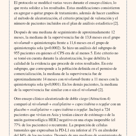
El protocolo se modificó varias veces durante el ensayo clínico, lo
que resta solidez a los resultados. Estas modificaciones consistieron
en agregar o quitar grupos de tratamiento, además de hacer cambios
al método de aleatorización, el criterio principal de valoración y el
número de pacientes incluidos en el plan de análisis estadístico [2].
Después de una mediana de seguimiento de aproximadamente 12
meses, la mediana de la supervivencia fue de 13,8 meses en el grupo
nivolumab
+ quimioterapia frente a 11,6 meses en el grupo de
quimioterapia sola (p=0.0002). Se hizo un análisis del subgrupo de
955 pacientes en quienes el CPS era de al menos 5. Este criterio no
se tomó en cuenta durante la aleatorización, lo que debilita la
calidad de la evidencia que procede de estos resultados. En este
subgrupo, que corresponde a la población definida en el permiso de
comercialización, la mediana de la supervivencia fue de
aproximadamente 14 meses con
nivolumab
frente a 11 meses con la
quimioterapia sola (p<0,0001). En los demás pacientes, la mediana
de la supervivencia fue similar con o sin el
nivolumab
[2].
Otro ensayo clínico aleatorizado de doble ciego (Attraction-4)
comparó al
nivolumab
+
oxaliplatino
+
capecitabina
o
tegafur
con un
placebo +
oxaliplatino
+
capecitabina
o
tegafur
. Incluyó a 724
pacientes que vivían en Asia y tenían cáncer de estómago o de la
unión gastroesofágica HER2 negativo en una etapa inoperable (el
77% de los pacientes) o recurrente. La proporción de células
tumorales que expresaban la PD-L1 era inferior al 1% en alrededor
del 84% de los pacientes. Después de una mediana de seguimiento de