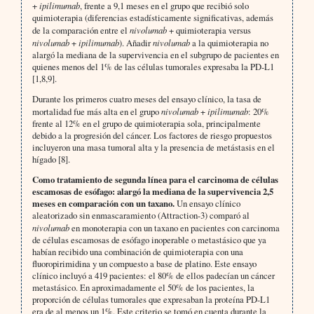
+
ipilimumab
, frente a 9,1 meses en el grupo que recibió solo
quimioterapia (diferencias estadísticamente significativas, además
de la comparación entre el
nivolumab
+ quimioterapia versus
nivolumab
+
ipilimumab
). Añadir
nivolumab
a la quimioterapia no
alargó la mediana de la supervivencia en el subgrupo de pacientes en
quienes menos del 1% de las células tumorales expresaba la PD-L1
[1,8,9].
Durante los primeros cuatro meses del ensayo clínico, la tasa de
mortalidad fue más alta en el grupo
nivolumab
+
ipilimumab
: 20%
frente al 12% en el grupo de quimioterapia sola, principalmente
debido a la progresión del cáncer. Los factores de riesgo propuestos
incluyeron una masa tumoral alta y la presencia de metástasis en el
hígado [8].
Como tratamiento de segunda línea para el carcinoma de células
escamosas de esófago: alargó la mediana de la supervivencia 2,5
meses en comparación con un taxano.
Un ensayo clínico
aleatorizado sin enmascaramiento (Attraction-3) comparó al
nivolumab
en monoterapia con un taxano en pacientes con carcinoma
de células escamosas de esófago inoperable o metastásico que ya
habían recibido una combinación de quimioterapia con una
fluoropirimidina y un compuesto a base de platino. Este ensayo
clínico incluyó a 419 pacientes: el 80% de ellos padecían un cáncer
metastásico. En aproximadamente el 50% de los pacientes, la
proporción de células tumorales que expresaban la proteína PD-L1
era de al menos un 1%. Este criterio se tomó en cuenta durante la