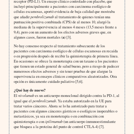
receptor (PD-L1). Un ensayo clínico controlado con placebo, que
incluyó principalmente a pacientes con carcinoma esofágico de
células escamosas, aportó evidencia de baja calidad que mostraba
que añadir
pembrolizumab
al tratamiento de quienes tenían una
puntuación positiva combinada (CPS) de al menos 10, alargó la
mediana de la supervivencia al menos 4 meses (13,5 meses frente a
9,4), pero con un aumento de los efectos adversos graves que, en
algunos casos, fueron mortales (
a
) [3].
No hay consenso respecto al tratamiento subsecuente de los
pacientes con carcinoma esofágico de células escamosas en recaída
o en progresión después de recibir la quimioterapia de primera línea.
En ocasiones se ofrece la monoterapia con un taxano a los pacientes
que tienen un estado general de salud bueno, pero a riesgo de padecer
numerosos efectos adversos y sin tener pruebas de que alargue la
supervivencia en ensayos clínicos comparativos aleatorizados. Otra
opción es únicamente cuidado paliativo [5,6].
¿Qué hay de nuevo?
El
nivolumab
es un anticuerpo monoclonal dirigido contra la PD-1, al
igual que el
pembrolizumab
. Ya estaba autorizado en la UE para
tratar varios cánceres. Ahora se lo ha autorizado para tratar a
pacientes con algunos cánceres gástricos o esofágicos inoperables o
metastásicos, ya sea en monoterapia o en combinación con
quimioterapia o con
ipilimumab
(un anticuerpo inmunoestimulante
que bloquea a la proteína del punto de control CTLA-4) [7].