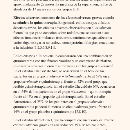
aproximadamente 27 meses, la mediana de la supervivencia fue de
alrededor de 17 meses en los dos grupos [10].
Efectos adversos: aumento de los efectos adversos graves cuando
se añade a la quimioterapia.
En general, en los ensayos clínicos
descritos arriba, los efectos adversos observados con el
nivolumab
fueron los que ya se conocían, sobre todo los que se asocian a sus
efectos inmunoestimulantes (trastornos autoinmunes que afectan a
varios órganos) y a su naturaleza como proteína (alergias, reacciones
a la infusión) [1,2,5,6,8,9,11].
En los ensayos clínicos que lo compararon con una combinación de
quimioterapia con una fluoropirimidina y un compuesto de platino,
los eventos adversos fueron más frecuentes en los grupos
nivolumab
.
En el estudio CheckMate 648, se observaron en el 66% de los
pacientes en el grupo
nivolumab
+
ipilimumab
frente al 58% en el
grupo
nivolumab
+ quimioterapia, frente al 42% en el grupo que
recibió quimioterapia sola. En el estudio CheckMate 649, ocurrieron
en el 54% de los pacientes en el grupo
nivolumab
+ quimioterapia
frente al 44% en el grupo de quimioterapia sola. En el estudio
Attraction-4, el 25% de los pacientes en el grupo
nivolumab
+
quimioterapia padeció al menos un efecto adverso grave, frente al
14% en el grupo placebo + quimioterapia [2,8,10].
En el estudio Attraction-3, que lo comparó con un taxano, ocurrieron
eventos adversos graves en alrededor del 35% de los pacientes,
principalmente trastornos autoinmunes con el
nivolumab
y trastornos