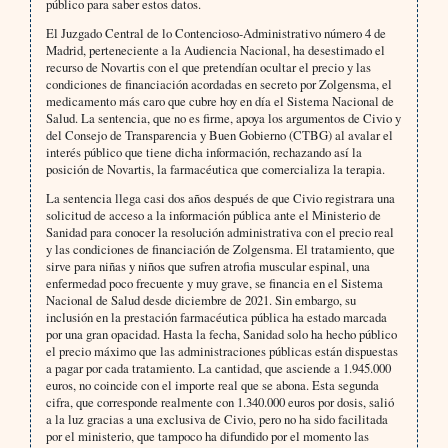
público para saber estos datos.
El Juzgado Central de lo Contencioso-Administrativo número 4 de
Madrid, perteneciente a la Audiencia Nacional, ha desestimado el
recurso de Novartis con el que pretendían ocultar el precio y las
condiciones de financiación acordadas en secreto por Zolgensma, el
medicamento más caro que cubre hoy en día el Sistema Nacional de
Salud. La sentencia, que no es firme, apoya los argumentos de Civio y
del Consejo de Transparencia y Buen Gobierno (CTBG) al avalar el
interés público que tiene dicha información, rechazando así la
posición de Novartis, la farmacéutica que comercializa la terapia.
La sentencia llega casi dos años después de que Civio registrara una
solicitud de acceso a la información pública ante el Ministerio de
Sanidad para conocer la resolución administrativa con el precio real
y las condiciones de financiación de Zolgensma. El tratamiento, que
sirve para niñas y niños que sufren atrofia muscular espinal, una
enfermedad poco frecuente y muy grave, se financia en el Sistema
Nacional de Salud desde diciembre de 2021. Sin embargo, su
inclusión en la prestación farmacéutica pública ha estado marcada
por una gran opacidad. Hasta la fecha, Sanidad solo ha hecho público
el precio máximo que las administraciones públicas están dispuestas
a pagar por cada tratamiento. La cantidad, que asciende a 1.945.000
euros, no coincide con el importe real que se abona. Esta segunda
cifra, que corresponde realmente con 1.340.000 euros por dosis, salió
a la luz gracias a una exclusiva de Civio, pero no ha sido facilitada
por el ministerio, que tampoco ha difundido por el momento las