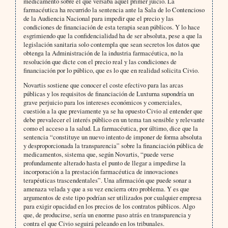
medicamento sobre el que versaba aquel primer juicio. La
farmacéutica ha recurrido la sentencia ante la Sala de lo Contencioso
de la Audiencia Nacional para impedir que el precio y las
condiciones de financiación de esta terapia sean públicos. Y lo hace
esgrimiendo que la confidencialidad ha de ser absoluta, pese a que la
legislación sanitaria solo contempla que sean secretos los datos que
obtenga la Administración de la industria farmacéutica, no la
resolución que dicte con el precio real y las condiciones de
financiación por lo público, que es lo que en realidad solicita Civio.
Novartis sostiene que conocer el coste efectivo para las arcas
públicas y los requisitos de financiación de Luxturna supondría un
grave perjuicio para los intereses económicos y comerciales,
cuestión a la que previamente ya se ha opuesto Civio al entender que
debe prevalecer el interés público en un tema tan sensible y relevante
como el acceso a la salud. La farmacéutica, por último, dice que la
sentencia “constituye un nuevo intento de imponer de forma absoluta
y desproporcionada la transparencia” sobre la financiación pública de
medicamentos, sistema que, según Novartis, “puede verse
profundamente alterado hasta el punto de llegar a impedirse la
incorporación a la prestación farmacéutica de innovaciones
terapéuticas trascendentales”. Una afirmación que puede sonar a
amenaza velada y que a su vez encierra otro problema. Y es que
argumentos de este tipo podrían ser utilizados por cualquier empresa
para exigir opacidad en los precios de los contratos públicos. Algo
que, de producirse, sería un enorme paso atrás en transparencia y
contra el que Civio seguirá peleando en los tribunales.