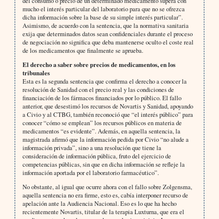
del consumo o precio de un determinado medicamento supera con
mucho el interés particular del laboratorio para que no se ofrezca
dicha información sobre la base de su simple interés particular”.
Asimismo, de acuerdo con la sentencia, que la normativa sanitaria
exija que determinados datos sean confidenciales durante el proceso
de negociación no significa que deba mantenerse oculto el coste real
de los medicamentos que finalmente se aprueba.
El derecho a saber sobre precios de medicamentos, en los
tribunales
Esta es la segunda sentencia que confirma el derecho a conocer la
resolución de Sanidad con el precio real y las condiciones de
financiación de los fármacos financiados por lo público. El fallo
anterior, que desestimó los recursos de Novartis y Sanidad, apoyando
a Civio y al CTBG, también reconoció que “el interés público” para
conocer “cómo se emplean” los recursos públicos en materia de
medicamentos “es evidente”. Además, en aquella sentencia, la
magistrada afirmó que la información pedida por Civio “no alude a
información privada”, sino a una resolución que tiene la
consideración de información pública, fruto del ejercicio de
competencias públicas, sin que en dicha información se refleje la
información aportada por el laboratorio farmacéutico”.
No obstante, al igual que ocurre ahora con el fallo sobre Zolgensma,
aquella sentencia no era firme, esto es, cabía interponer recurso de
apelación ante la Audiencia Nacional. Eso es lo que ha hecho
recientemente Novartis, titular de la terapia Luxturna, que era el