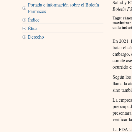
Salud y F
Portada e información sobre el Boletín
Boletín F
Fármacos
Tags: cánce
Índice
maximizar l
en la indus
Ética
Derecho
En 2021, 
tratar el 
embargo, e
comité ase
ocurrido e
Según los 
llama la a
sino tambi
La empres
preocupad
presentara
verificar 
La FDA ta