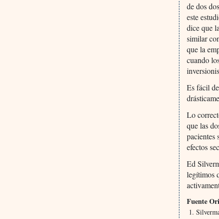
de dos dos
este estud
dice que l
similar co
que la emp
cuando los
inversioni
Es fácil d
drásticame
Lo correc
que las do
pacientes 
efectos se
Ed Silver
legítimos 
activamen
Fuente Ori
Silverm