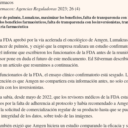
ármacos
ármacos: Agencias Reguladoras
2023; 26 (4)
r de pulmón, Lumakras, maximizar los beneficios, falta de transparencia con
os beneficios farmacéuticos, falta de transparencia con los inversionistas, tr
tria farmacéutica
la FDA aprobó por la vía acelerada el oncológico de Amgen, Lumakras
cáncer de pulmón, y exigió que la empresa realizara un estudio confirmato
l informe que escribieron los funcionarios de la FDA antes de la reunió
sor pone en duda el futuro de este medicamento. Ed Silverman describi
n un artículo que resumimos a continuación.
funcionarios de la FDA, el ensayo clínico confirmatorio está sesgado. 
tención es que Amgen no compartiera esta información antes, no solo 
én con los inversionistas.
a sabía, desde mayo de 2022, que los revisores médicos de la FDA est
os por la falta de adherencia al protocolo y había recomendado a Amg
 la solicitud de comercialización regular de su producto hasta que se pu
la integridad de los datos, sobre todo de las imágenes.
mbién exigió que Amgen hiciera un estudio comparando la eficacia y 