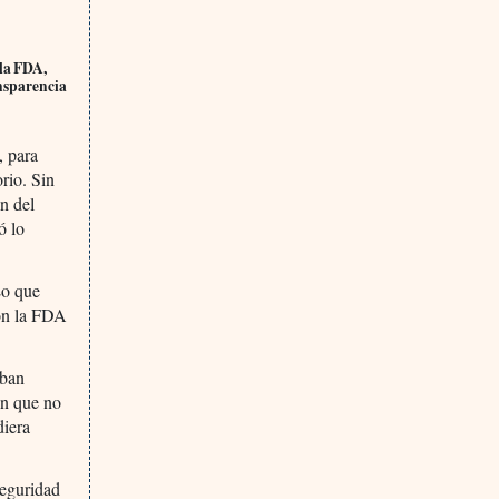
 la FDA,
ansparencia
, para
rio. Sin
n del
ó lo
Lo que
con la FDA
aban
en que no
diera
seguridad