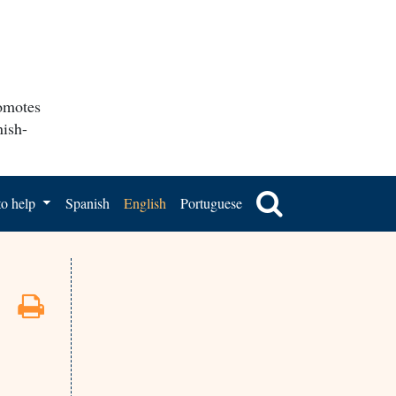
romotes
nish-
o help
Spanish
English
Portuguese