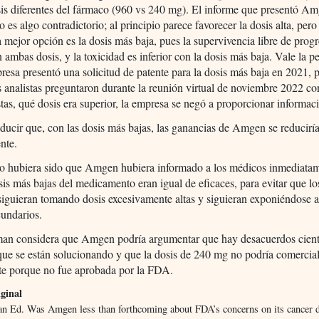
is diferentes del fármaco (960 vs 240 mg). El informe que presentó A
io es algo contradictorio; al principio parece favorecer la dosis alta, per
a mejor opción es la dosis más baja, pues la supervivencia libre de progr
n ambas dosis, y la toxicidad es inferior con la dosis más baja. Vale la p
resa presentó una solicitud de patente para la dosis más baja en 2021, 
 analistas preguntaron durante la reunión virtual de noviembre 2022 co
stas, qué dosis era superior, la empresa se negó a proporcionar informac
educir que, con las dosis más bajas, las ganancias de Amgen se reducirí
nte.
to hubiera sido que Amgen hubiera informado a los médicos inmediata
sis más bajas del medicamento eran igual de eficaces, para evitar que lo
siguieran tomando dosis excesivamente altas y siguieran exponiéndose a
cundarios.
man considera que Amgen podría argumentar que hay desacuerdos cient
que se están solucionando y que la dosis de 240 mg no podría comercial
te porque no fue aprobada por la FDA.
ginal
an Ed. Was Amgen less than forthcoming about FDA’s concerns on its cancer 