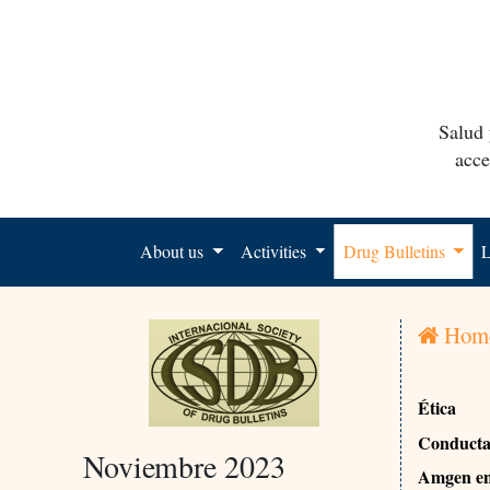
Salud 
acce
About us
Activities
Drug Bulletins
L
Hom
Ética
Conducta 
Noviembre 2023
Amgen ent