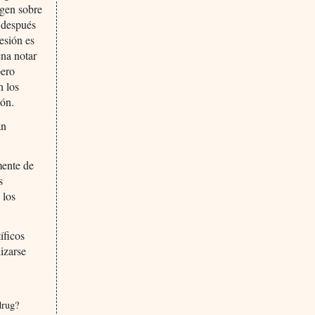
mgen sobre
o después
esión es
ena notar
pero
n los
ión.
an
mente de
s
 los
íficos
izarse
drug?