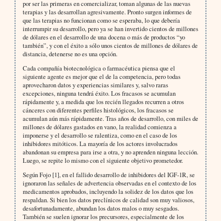
por ser las primeras en comercializar, toman algunas de las nuevas
terapias y las desarrollan agresivamente. Pronto surgen informes de
que las terapias no funcionan como se esperaba, lo que debería
interrumpir su desarrollo, pero ya se han invertido cientos de millones
de dólares en el desarrollo de una docena o más de productos “yo
también”, y con el éxito a sólo unos cientos de millones de dólares de
distancia, detenerse no es una opción.
Cada compañía biotecnológica o farmacéutica piensa que el
siguiente agente es mejor que el de la competencia, pero todas
aprovecharon datos y experiencias similares y, salvo raras
excepciones, ninguna tendrá éxito. Los fracasos se acumulan
rápidamente y, a medida que los recién llegados recurren a otros
cánceres con diferentes perfiles histológicos, los fracasos se
acumulan aún más rápidamente. Tras años de desarrollo, con miles de
millones de dólares gastados en vano, la realidad comienza a
imponerse y el desarrollo se ralentiza, como en el caso de los
inhibidores mitóticos. La mayoría de los actores involucrados
abandonan su empresa para irse a otra, y no aprenden ninguna lección.
Luego, se repite lo mismo con el siguiente objetivo prometedor.
Según Fojo [1], en el fallido desarrollo de inhibidores del IGF-1R, se
ignoraron las señales de advertencia observadas en el contexto de los
medicamentos aprobados, incluyendo la solidez de los datos que los
respaldan. Si bien los datos preclínicos de calidad son muy valiosos,
desafortunadamente, abundan los datos malos o muy sesgados.
También se suelen ignorar los precursores, especialmente de los