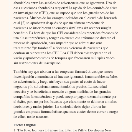
abordables entre las señales de advertencia que se ignoraron. Una de
esas cuestiones abordables requerirá la ayuda de los comités de ética
en investigación (CEI), que se supone que son los guardianes de los
pacientes. Muchos de los ensayos incluidos en el estudio de Jentzsch
et al [2] se aprobaron después de que un número creciente de
pacientes se inscribieran en ensayos similares sin obtener ningún
beneficio. Es hora de que los CEI consideren los repetidos fracasos de
una clase terapéutica y tengan en cuenta esa información durante el
proceso de aprobación, para impedir que se administre otro
tratamiento “yo también” a docenas o cientos de pacientes que
confían su bienestar a los CEI. Los CEI deben evitar operar en el
vacío y aprobar estudios de terapias que fracasaron múltiples veces
sin restricciones de inscripción.
También hay que abordar a las empresas farmacéuticas que hacen
investigación encaminada al fracaso ignorando innumerables señales
de advertencia, y luego atribuyen sus gastos al costo de hacer
negocios y lo solucionan aumentando los precios. La sociedad
necesita y se beneficia, a menudo en gran medida, de las grandes
compañías farmacéuticas y puede aceptar pagar razonablemente por
el éxito, pero no por los fracasos que claramente se debieron a malas
decisiones y malos juicios. La sociedad debe dejar claro a las
grandes empresas farmacéuticas que esos costes deben correr a cargo
de ellas, no de nosotros.
Fuente Original
Tito Fojo. Journeys to Failure that Litter the Path to Developing New