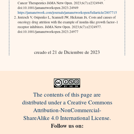
Cancer Therapeutics JAMA Netw Open. 2023;6(7):e2324949.
doi:10.1001/jamanetworkopen.2023.24949
https://jamanetwork.com/journals/jamanetworkopen/fullarticle/2807715
Jentzsch V, Osipenko L, Scannell JW, Hickman JA. Costs and causes of
oncology drug attrition with the example of insulin-like growth factor–1
receptor inhibitors. JAMA Netw Open. 2023;6(7):e2324977.
doi:10.1001/jamanetworkopen.2023.24977
creado el 21 de Diciembre de 2023
The contents of this page are
distributed under a Creative Commons
Attribution-NonCommercial-
ShareAlike 4.0 International License.
Follow us on: