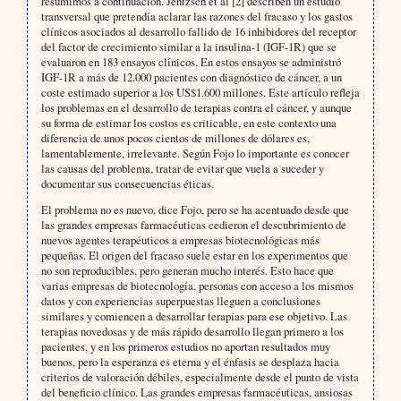
resumimos a continuación. Jentzsch et al [2] describen un estudio
transversal que pretendía aclarar las razones del fracaso y los gastos
clínicos asociados al desarrollo fallido de 16 inhibidores del receptor
del factor de crecimiento similar a la insulina-1 (IGF-1R) que se
evaluaron en 183 ensayos clínicos. En estos ensayos se administró
IGF-1R a más de 12.000 pacientes con diagnóstico de cáncer, a un
coste estimado superior a los US$1.600 millones. Este artículo refleja
los problemas en el desarrollo de terapias contra el cáncer, y aunque
su forma de estimar los costos es criticable, en este contexto una
diferencia de unos pocos cientos de millones de dólares es,
lamentablemente, irrelevante. Según Fojo lo importante es conocer
las causas del problema, tratar de evitar que vuela a suceder y
documentar sus consecuencias éticas.
El problema no es nuevo, dice Fojo, pero se ha acentuado desde que
las grandes empresas farmacéuticas cedieron el descubrimiento de
nuevos agentes terapéuticos a empresas biotecnológicas más
pequeñas. El origen del fracaso suele estar en los experimentos que
no son reproducibles, pero generan mucho interés. Esto hace que
varias empresas de biotecnología, personas con acceso a los mismos
datos y con experiencias superpuestas lleguen a conclusiones
similares y comiencen a desarrollar terapias para ese objetivo. Las
terapias novedosas y de más rápido desarrollo llegan primero a los
pacientes, y en los primeros estudios no aportan resultados muy
buenos, pero la esperanza es eterna y el énfasis se desplaza hacia
criterios de valoración débiles, especialmente desde el punto de vista
del beneficio clínico. Las grandes empresas farmacéuticas, ansiosas