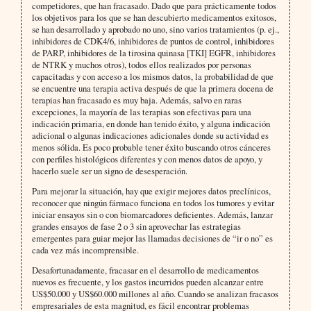
competidores, que han fracasado. Dado que para prácticamente todos
los objetivos para los que se han descubierto medicamentos exitosos,
se han desarrollado y aprobado no uno, sino varios tratamientos (p. ej.,
inhibidores de CDK4/6, inhibidores de puntos de control, inhibidores
de PARP, inhibidores de la tirosina quinasa [TKI] EGFR, inhibidores
de NTRK y muchos otros), todos ellos realizados por personas
capacitadas y con acceso a los mismos datos, la probabilidad de que
se encuentre una terapia activa después de que la primera docena de
terapias han fracasado es muy baja. Además, salvo en raras
excepciones, la mayoría de las terapias son efectivas para una
indicación primaria, en donde han tenido éxito, y alguna indicación
adicional o algunas indicaciones adicionales donde su actividad es
menos sólida. Es poco probable tener éxito buscando otros cánceres
con perfiles histológicos diferentes y con menos datos de apoyo, y
hacerlo suele ser un signo de desesperación.
Para mejorar la situación, hay que exigir mejores datos preclínicos,
reconocer que ningún fármaco funciona en todos los tumores y evitar
iniciar ensayos sin o con biomarcadores deficientes. Además, lanzar
grandes ensayos de fase 2 o 3 sin aprovechar las estrategias
emergentes para guiar mejor las llamadas decisiones de “ir o no” es
cada vez más incomprensible.
Desafortunadamente, fracasar en el desarrollo de medicamentos
nuevos es frecuente, y los gastos incurridos pueden alcanzar entre
US$50.000 y US$60.000 millones al año. Cuando se analizan fracasos
empresariales de esta magnitud, es fácil encontrar problemas