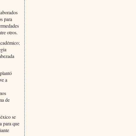
laborados
os para
fermedades
tre otros.
 académico;
egia
cabezada
 plantó
ve a
smos
ma de
éxico se
ia para que
iante