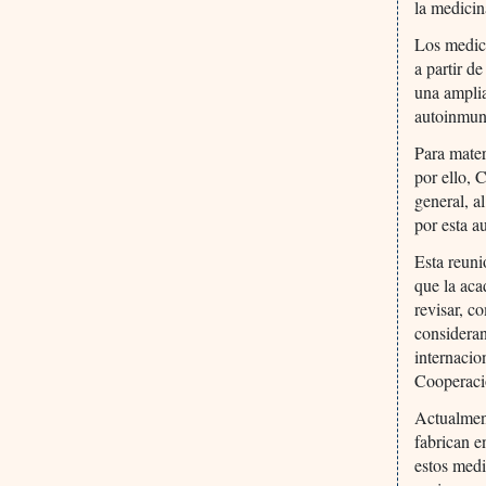
la medicin
Los medic
a partir d
una amplia
autoinmune
Para mater
por ello, 
general, a
por esta a
Esta reuni
que la aca
revisar, c
consideran
internaci
Cooperació
Actualmen
fabrican e
estos medi