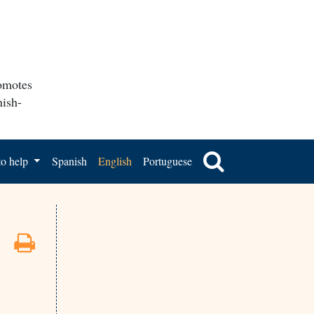
romotes
nish-
o help
Spanish
English
Portuguese