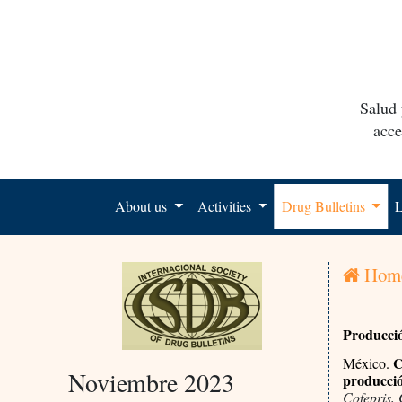
Salud 
acce
About us
Activities
Drug Bulletins
L
Hom
Producció
Co
México.
Noviembre 2023
producció
Cofepris,