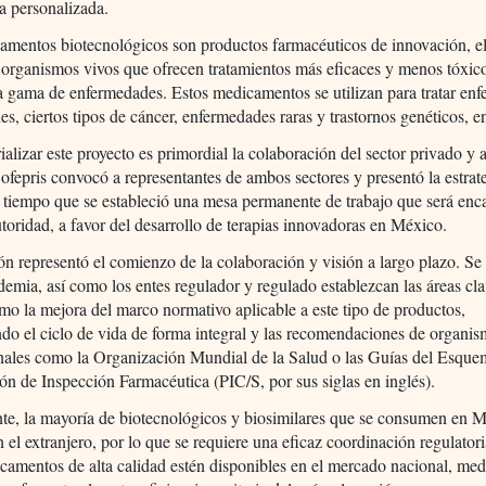
a personalizada.
amentos biotecnológicos son productos farmacéuticos de innovación, e
e organismos vivos que ofrecen tratamientos más eficaces y menos tóxic
 gama de enfermedades. Estos medicamentos se utilizan para tratar en
s, ciertos tipos de cáncer, enfermedades raras y trastornos genéticos, en
ializar este proyecto es primordial la colaboración del sector privado y
Cofepris convocó a representantes de ambos sectores y presentó la estrat
l tiempo que se estableció una mesa permanente de trabajo que será en
utoridad, a favor del desarrollo de terapias innovadoras en México.
ón representó el comienzo de la colaboración y visión a largo plazo. Se
demia, así como los entes regulador y regulado establezcan las áreas cla
omo la mejora del marco normativo aplicable a este tipo de productos,
do el ciclo de vida de forma integral y las recomendaciones de organi
onales como la Organización Mundial de la Salud o las Guías del Esque
n de Inspección Farmacéutica (PIC/S, por sus siglas en inglés).
te, la mayoría de biotecnológicos y biosimilares que se consumen en M
n el extranjero, por lo que se requiere una eficaz coordinación regulator
camentos de alta calidad estén disponibles en el mercado nacional, med