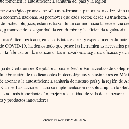
ue fomenten la autosuficiencia sanitaria del país y la región.
cto estratégico promete no sólo transformar el panorama médico, sino 
 la economía nacional. Al promover que cada sector, desde su trinchera,
 de biotecnológicos, estamos trazando un camino hacia la excelencia cie
a, garantizando la seguridad, la certidumbre y la eficiencia regulatoria.
farmacéutico mexicano, en sus distintas etapas, y especialmente durante 
de COVID-19, ha demostrado que posee las herramientas necesarias pa
 en la fabricación de medicamentos innovadores, seguros, eficaces y de a
gia de Certidumbre Regulatoria para el Sector Farmacéutico de Cofepri
a fabricación de medicamentos biotecnológicos y biosimilares en Méxi
de abonar a la autosuficiencia sanitaria de nuestro país y la región de 
l Caribe. Las acciones hacia su implementación no solo amplían la ofert
a, sino, más importante aún, mejoran la calidad de vida de las personas a
os y productos innovadores.
creado el 4 de Enero de 2024