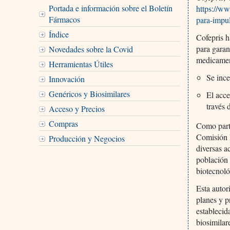
Portada e información sobre el Boletín
https://ww
Fármacos
para-impu
Índice
Cofepris h
para garan
Novedades sobre la Covid
medicament
Herramientas Útiles
Se ince
Innovación
Genéricos y Biosimilares
El acce
través 
Acceso y Precios
Compras
Como parte
Comisión F
Producción y Negocios
diversas a
población 
biotecnoló
Esta autor
planes y p
establecid
biosimilar