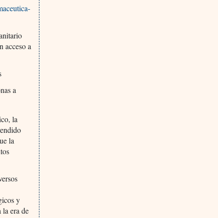
maceutica-
anitario
on acceso a
s
onas a
co, la
rendido
ue la
tos
versos
gicos y
 la era de