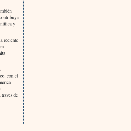
también
 contribuya
ntífica y
la reciente
ra
lta
s
co, con el
América
a
 través de