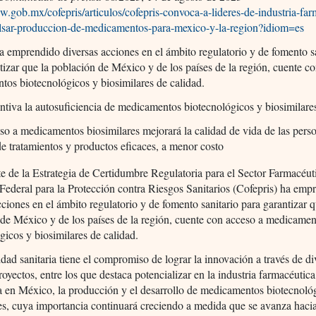
w.gob.mx/cofepris/articulos/cofepris-convoca-a-lideres-de-industria-far
lsar-produccion-de-medicamentos-para-mexico-y-la-region?idiom=es
a emprendido diversas acciones en el ámbito regulatorio y de fomento s
tizar que la población de México y de los países de la región, cuente c
os biotecnológicos y biosimilares de calidad.
ntiva la autosuficiencia de medicamentos biotecnológicos y biosimilare
so a medicamentos biosimilares mejorará la calidad de vida de las pers
de tratamientos y productos eficaces, a menor costo
 de la Estrategia de Certidumbre Regulatoria para el Sector Farmacéuti
ederal para la Protección contra Riesgos Sanitarios (Cofepris) ha emp
cciones en el ámbito regulatorio y de fomento sanitario para garantizar q
de México y de los países de la región, cuente con acceso a medicamen
gicos y biosimilares de calidad.
idad sanitaria tiene el compromiso de lograr la innovación a través de di
royectos, entre los que destaca potencializar en la industria farmacéutica
a en México, la producción y el desarrollo de medicamentos biotecnoló
es, cuya importancia continuará creciendo a medida que se avanza hacia