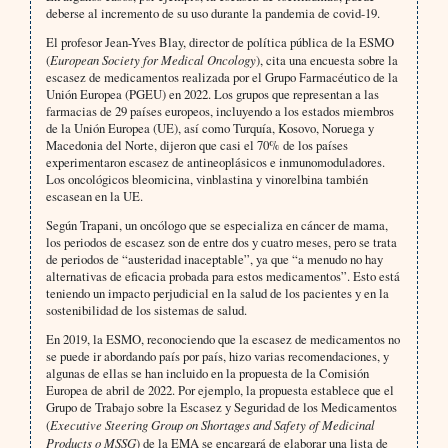
deberse al incremento de su uso durante la pandemia de covid-19.
El profesor Jean-Yves Blay, director de política pública de la ESMO
(
European Society for Medical Oncology
), cita una encuesta sobre la
escasez de medicamentos realizada por el Grupo Farmacéutico de la
Unión Europea (PGEU) en 2022. Los grupos que representan a las
farmacias de 29 países europeos, incluyendo a los estados miembros
de la Unión Europea (UE), así como Turquía, Kosovo, Noruega y
Macedonia del Norte, dijeron que casi el 70% de los países
experimentaron escasez de antineoplásicos e inmunomoduladores.
Los oncológicos bleomicina, vinblastina y vinorelbina también
escasean en la UE.
Según Trapani, un oncólogo que se especializa en cáncer de mama,
los periodos de escasez son de entre dos y cuatro meses, pero se trata
de periodos de “austeridad inaceptable”, ya que “a menudo no hay
alternativas de eficacia probada para estos medicamentos”. Esto está
teniendo un impacto perjudicial en la salud de los pacientes y en la
sostenibilidad de los sistemas de salud.
En 2019, la ESMO, reconociendo que la escasez de medicamentos no
se puede ir abordando país por país, hizo varias recomendaciones, y
algunas de ellas se han incluido en la propuesta de la Comisión
Europea de abril de 2022. Por ejemplo, la propuesta establece que el
Grupo de Trabajo sobre la Escasez y Seguridad de los Medicamentos
(
Executive Steering Group on Shortages and Safety of Medicinal
Products o MSSG
) de la EMA se encargará de elaborar una lista de