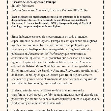
Escasez de oncológicos en Europa
Salud y Fármacos
Boletín Fármacos: Economía, Acceso y Precios
2023; 23 (4)
Tags: desabasto de medicametnos oncológicos, aumento de la demanda,
desequilibrio entre oferta y demanda de oncológicos, nab-paclitaxel,
Abraxane, Actemra, tocilizumab, ESMO, European Society of Medical
Oncology, compras conjuntas de oncológicos
Sigue habiendo escasez de medicamentos en todo el mundo,
especialmente de oncológicos. Europa se está quedando sin algunos
agentes quimioterapéuticos clave que no están protegidos por
patentes y están disponibles como genéricos. Según el artículo
publicado en
Pharmaceutical Technology
que resumimos a
continuación [1], entre los 20 productos que escasean en Europa
figuran: el quimioterapéutico nab-paclitaxel, tanto el Abraxane
original de Bristol Myers Squibb, como sus versiones genéricas;
Elitek (rasburicase), de Sanofi, y Actemra/RoActemra (tocilizumab),
de Roche, un biológico que se utiliza para tratar algunos efectos
secundarios graves como el síndrome de liberación de citoquinas de
los tratamientos oncológicos basados en células.
El desabastecimiento de Elitek se debe a un retraso en la
transferencia del proceso de fabricación, mientras que el caso de nab-
paclitaxel y Actemra se debe a un desequilibrio entre la capacidad de
producción y el aumento de la demanda.
En algunos casos, por ejemplo, la escasez de tocilizumab, puede