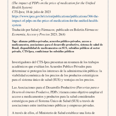
(The impact of PDPs on the price of medication for the Unified
Health System)
CTS-Ipea,
18 de julio de 2023
https://www.ipea.gov.br/cts/en/publications/publications/366-the-
impact-of-pdps-on-the-price-of-medication-for-the-unified-health-
system
Traducido por Salud y Fármacos; publicado en Boletín
Fármacos:
Economía, Acceso y Precios
2023; 26(4)
Tags: alianzas público-privadas, acuerdos público-privados, acceso a
medicamentos, asociaciones para el desarrollo productivo, sistema de salud de
Brasil, disponibilidad de medicamentos en SUS, subsidios públicos al sector
privado, CTS-Ipea, condicionar los subsidios públicos
Investigadores del CTS-Ipea presentan un resumen de los trabajos
académicos que evalúan los Acuerdos Publico Privados para
determinar si protegen los intereses de la administración pública: la
viabilidad económica de los precios de los productos estratégicos
para el sistema único de salud (SUS) y ventajas en los precios.
Las Asociaciones para el Desarrollo Productivo (
Parcerias para o
Desenvolvimento Produtivo,
PDPs ) tienen como objetivo ampliar el
acceso a medicamentos y productos para la salud considerados
estratégicos para el Sistema Único de Salud (SUS) a través de
asociaciones entre instituciones públicas y empresas privadas.
A través de ellos, el Ministerio de Salud establece una lista de