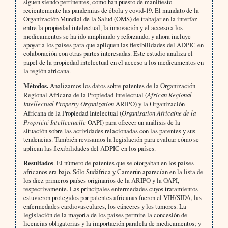
siguen siendo pertinentes, como han puesto de manifiesto
recientemente las pandemias de ébola y covid-19. El mandato de la
Organización Mundial de la Salud (OMS) de trabajar en la interfaz
entre la propiedad intelectual, la innovación y el acceso a los
medicamentos se ha ido ampliando y reforzando, y ahora incluye
apoyar a los países para que apliquen las flexibilidades del ADPIC en
colaboración con otras partes interesadas. Este estudio analiza el
papel de la propiedad intelectual en el acceso a los medicamentos en
la región africana.
Métodos.
Analizamos los datos sobre patentes de la Organización
Regional Africana de la Propiedad Intelectual (
African Regional
Intellectual Property Organization
ARIPO) y la Organización
Africana de la Propiedad Intelectual (
Organisation Africaine de la
Propriété Intellectuelle
OAPI) para ofrecer un análisis de la
situación sobre las actividades relacionadas con las patentes y sus
tendencias. También revisamos la legislación para evaluar cómo se
aplican las flexibilidades del ADPIC en los países.
Resultados
. El número de patentes que se otorgaban en los países
africanos era bajo. Sólo Sudáfrica y Camerún aparecían en la lista de
los diez primeros países originarios de la ARIPO y la OAPI,
respectivamente. Las principales enfermedades cuyos tratamientos
estuvieron protegidos por patentes africanas fueron el VIH/SIDA, las
enfermedades cardiovasculares, los cánceres y los tumores. La
legislación de la mayoría de los países permite la concesión de
licencias obligatorias y la importación paralela de medicamentos; y