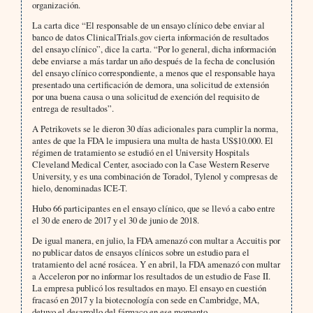
organización.
La carta dice “El responsable de un ensayo clínico debe enviar al
banco de datos ClinicalTrials.gov cierta información de resultados
del ensayo clínico”, dice la carta. “Por lo general, dicha información
debe enviarse a más tardar un año después de la fecha de conclusión
del ensayo clínico correspondiente, a menos que el responsable haya
presentado una certificación de demora, una solicitud de extensión
por una buena causa o una solicitud de exención del requisito de
entrega de resultados”.
A Petrikovets se le dieron 30 días adicionales para cumplir la norma,
antes de que la FDA le impusiera una multa de hasta US$10.000. El
régimen de tratamiento se estudió en el University Hospitals
Cleveland Medical Center, asociado con la Case Western Reserve
University, y es una combinación de Toradol, Tylenol y compresas de
hielo, denominadas ICE-T.
Hubo 66 participantes en el ensayo clínico, que se llevó a cabo entre
el 30 de enero de 2017 y el 30 de junio de 2018.
De igual manera, en julio, la FDA amenazó con multar a Accuitis por
no publicar datos de ensayos clínicos sobre un estudio para el
tratamiento del acné rosácea. Y en abril, la FDA amenazó con multar
a Acceleron por no informar los resultados de un estudio de Fase II.
La empresa publicó los resultados en mayo. El ensayo en cuestión
fracasó en 2017 y la biotecnología con sede en Cambridge, MA,
detuvo el desarrollo del fármaco en ese momento.