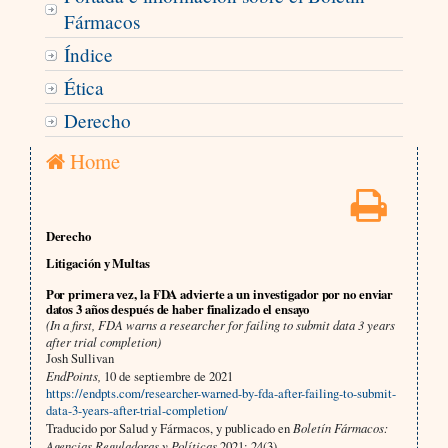
Fármacos
Índice
Ética
Derecho
Home
Derecho
Litigación y Multas
Por primera vez, la FDA advierte a un investigador por no enviar
datos 3 años después de haber finalizado el ensayo
(In a first, FDA warns a researcher for failing to submit data 3 years
after trial completion)
Josh Sullivan
EndPoints,
10 de septiembre de 2021
https://endpts.com/researcher-warned-by-fda-after-failing-to-submit-
data-3-years-after-trial-completion/
Traducido por Salud y Fármacos, y publicado en
Boletín Fármacos:
Agencias Reguladoras y Políticas
2021; 24(3)