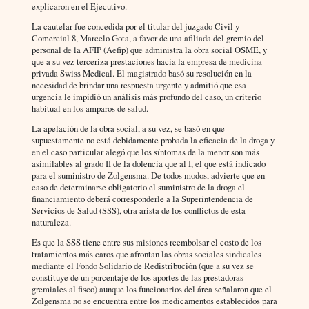
explicaron en el Ejecutivo.
La cautelar fue concedida por el titular del juzgado Civil y
Comercial 8, Marcelo Gota, a favor de una afiliada del gremio del
personal de la AFIP (Aefip) que administra la obra social OSME, y
que a su vez terceriza prestaciones hacia la empresa de medicina
privada Swiss Medical. El magistrado basó su resolución en la
necesidad de brindar una respuesta urgente y admitió que esa
urgencia le impidió un análisis más profundo del caso, un criterio
habitual en los amparos de salud.
La apelación de la obra social, a su vez, se basó en que
supuestamente no está debidamente probada la eficacia de la droga y
en el caso particular alegó que los síntomas de la menor son más
asimilables al grado II de la dolencia que al I, el que está indicado
para el suministro de Zolgensma. De todos modos, advierte que en
caso de determinarse obligatorio el suministro de la droga el
financiamiento deberá corresponderle a la Superintendencia de
Servicios de Salud (SSS), otra arista de los conflictos de esta
naturaleza.
Es que la SSS tiene entre sus misiones reembolsar el costo de los
tratamientos más caros que afrontan las obras sociales sindicales
mediante el Fondo Solidario de Redistribución (que a su vez se
constituye de un porcentaje de los aportes de las prestadoras
gremiales al fisco) aunque los funcionarios del área señalaron que el
Zolgensma no se encuentra entre los medicamentos establecidos para