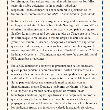
los reintegros. Para saltear esas marañas administrativas los fallos
judiciales sobre dolencias médicas suelen adjudicar
responsabilidades compartidas para acelerar la ejecución de los
tratamientos, como sucedió con OSME, Swiss Medical y el Estado.
Se trata del tercer caso en la Argentina con igual desenvolvimiento
en lo que va del año. Antes la Justicia de Santiago del Estero falló en
el mismo sentido en contra de la prepaga y la compañía de seguros
SanCor. Lo mismo sucedió con una cautelar en Chaco que benefició a
un afiliado que le reclamaba la misma droga a la obra social del
gremio de Comercio (Osecac). Abogados y funcionarios explicaron
que en estos dos casos, sin embargo, las resoluciones le cargaron la
mayor responsabilidad al Estado: SanCor sólo debió abonar el 20% de
la droga y Osecac, el 10%, mientras que el resto fue absorbido por el
FSR en ambas situaciones.
En la SSS admitieron compartir la preocupación de los sindicatos,
que en plena pandemia debieron acudir al sostén financiero de sus
obras sociales por la caída estrepitosa de los aportes de empleadores
y afiliados. En esa línea dijeron que se trabaja con el Ministerio de
Salud para establecer una canasta de medicamentos con un
financiamiento propio. Durante el gobierno de Mauricio Macri la
CGT negoció la creación de una agencia de evaluación de
tecnologías médicas (Agnet) que tuviese a su cargo la definición de
qué remedios y tratamientos deberían cubrir obras sociales y
prepagas, y cuáles no. El deterioro de la relación entre Cambiemos y
los sindicatos frustró esa iniciativa y desde la asunción de Alberto