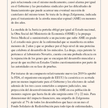
país relacionada con el mismo medicamento, causó alarma por igual
en el Gobierno y las prestadoras sindicales por las dificultades de
financiamiento que puede acarrear una eventual sucesión de
cautelares del mismo tenor. Se trata de la droga Zolgensma, indicada
para el tratamiento de la atrofia muscular espinal (AME) en menores
de dos años.
La medida de la Justicia porteña obligó por igual al Estado nacional,
la Obra Social del Ministerio de Economía (OSME) y la prepaga
Swiss Medical a suministrarle a un paciente que sufre AME en grado
I, el estadío más grave de la enfermedad que se manifiesta en niños
menores de 2 años y que se produce por el bajo nivel de una proteína
que colabora al desarrollo de los músculos. La droga, cuya patente le
pertenece al laboratorio Novartis, cuenta con una probada eficacia en
la reparación de los genes que se encargan del desarrollo muscular a
pesar de que recibió en Estados Unidos cuestionamientos por parte de
las autoridades en su fase de pruebas.
Por tratarse de un compuesto relativamente nuevo (en 2019 lo aprobó
la FDA, el organismo encargado de EEUU) la casuística es acotada
pero no menos inquietante para el Gobierno y los efectores de salud:
además de los tres casos sometidos a amparos judiciales, una
proyección del desenvolvimiento de la AME en esa población de
menores sugiere que hasta fin de año surgirán entre 13 y 22 más. Para
dimensionar del impacto financiero, una ampolla de Zolgensma
equivale al 7% de todos los desembolsos que hace en un mes el
Fondo Solidario de Redistribución para todo tipo de enfermedades,