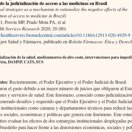
de la judicialización de acceso a las medicinas en Brasil
onal strategies as a mechanism to rationalize the negative effects of the
ation of access to medicine in Brazil)
, Provin MP, Prado Mota PA, et al
h Services Research
2020; 20 (80)
mchealthservres.biomedcentral.com/articles/10.1186/s12913-020-4929-9
 por Salud y Fármacos, publicado en
Boletín Fármacos: Ética y Derec
ialización de la salud, medicamentos de alto costo, intervenciones para impedi
ación, DAMNP, CATS, SUS
ntes
: Recientemente, el Poder Ejecutivo y el Poder Judicial de Brasil
ron el gasto debido a un mayor número de juicios que obligaron al Est
enes y servicios de salud. Este fenómeno, conocido como judicialización
generado desafíos y requerido que el Poder Ejecutivo y el Poder Judicia
s institucionales como cámaras y departamentos técnicos para reducir la
es sociales, económicas y políticas que genera este fenómeno. Este estud
ivo evaluar los efectos de dos estrategias institucionales desplegadas p
brasileño para hacer frente a las distorsiones económicas, sociales y pol