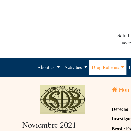
Salud 
acce
About us
Activities
Drug Bulletins
L
Hom
Derecho
Investiga
Noviembre 2021
Brasil: E