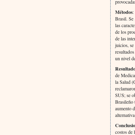
provocadas
Métodos
:
Brasil. Se
las caract
de los pro
de las int
juicios, s
resultados
un nivel d
Resultad
de Medica
la Salud 
reclamaron
SUS; se ob
Brasileño 
aumento d
alternativa
Conclusio
costos de 