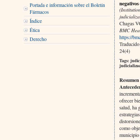
negativos 
Portada e información sobre el Boletín
(Instituti
Fármacos
judicializ
Índice
Chagas VO
Ética
BMC Healt
https://b
Derecho
Traducido
24(4)
Tags: judic
judicializ
Resumen
Antecede
incrementa
ofrecer bi
salud, ha 
estrategia
distorsion
como objet
municipio 