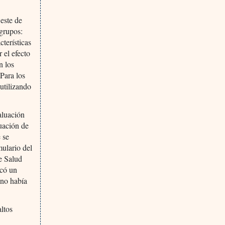
Oeste de
 grupos:
cterísticas
 el efecto
n los
 Para los
 utilizando
aluación
uación de
 se
mulario del
e Salud
icó un
 no había
altos