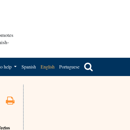
romotes
nish-
o help
Spanish
English
Portuguese
fectos