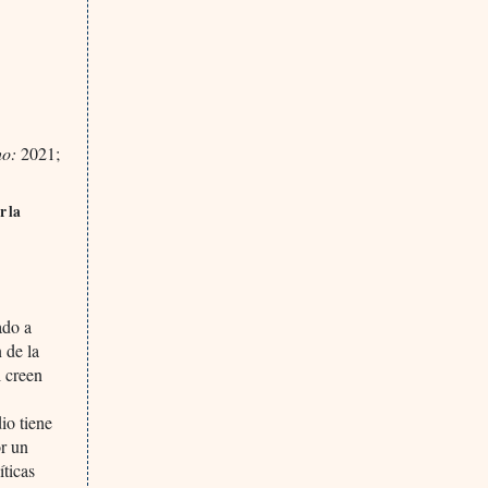
ho:
2021;
r la
ado a
 de la
l creen
s
io tiene
or un
íticas