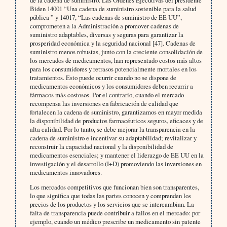
de la cadena de suministro. Las Órdenes Ejecutivas del presidente
Biden 14001 “Una cadena de suministro sostenible para la salud
pública ” y 14017, “Las cadenas de suministro de EE UU”,
comprometen a la Administración a promover cadenas de
suministro adaptables, diversas y seguras para garantizar la
prosperidad económica y la seguridad nacional [47]. Cadenas de
suministro menos robustas, junto con la creciente consolidación de
los mercados de medicamentos, han representado costos más altos
para los consumidores y retrasos potencialmente mortales en los
tratamientos. Esto puede ocurrir cuando no se dispone de
medicamentos económicos y los consumidores deben recurrir a
fármacos más costosos. Por el contrario, cuando el mercado
recompensa las inversiones en fabricación de calidad que
fortalecen la cadena de suministro, garantizamos en mayor medida
la disponibilidad de productos farmacéuticos seguros, eficaces y de
alta calidad. Por lo tanto, se debe mejorar la transparencia en la
cadena de suministro e incentivar su adaptabilidad; revitalizar y
reconstruir la capacidad nacional y la disponibilidad de
medicamentos esenciales; y mantener el liderazgo de EE UU en la
investigación y el desarrollo (I+D) promoviendo las inversiones en
medicamentos innovadores.
Los mercados competitivos que funcionan bien son transparentes,
lo que significa que todas las partes conocen y comprenden los
precios de los productos y los servicios que se intercambian. La
falta de transparencia puede contribuir a fallos en el mercado: por
ejemplo, cuando un médico prescribe un medicamento sin patente