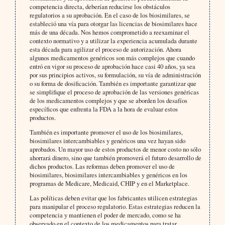
competencia directa, deberían reducirse los obstáculos
regulatorios a su aprobación. En el caso de los biosimilares, se
estableció una vía para otorgar las licencias de biosimilares hace
más de una década. Nos hemos comprometido a reexaminar el
contexto normativo y a utilizar la experiencia acumulada durante
esta década para agilizar el proceso de autorización. Ahora
algunos medicamentos genéricos son más complejos que cuando
entró en vigor su proceso de aprobación hace casi 40 años, ya sea
por sus principios activos, su formulación, su vía de administración
o su forma de dosificación. También es importante garantizar que
se simplifique el proceso de aprobación de las versiones genéricas
de los medicamentos complejos y que se aborden los desafíos
específicos que enfrenta la FDA a la hora de evaluar estos
productos.
También es importante promover el uso de los biosimilares,
biosimilares intercambiables y genéricos una vez hayan sido
aprobados. Un mayor uso de estos productos de menor costo no sólo
ahorrará dinero, sino que también promoverá el futuro desarrollo de
dichos productos. Las reformas deben promover el uso de
biosimilares, biosimilares intercambiables y genéricos en los
programas de Medicare, Medicaid, CHIP y en el Marketplace.
Las políticas deben evitar que los fabricantes utilicen estrategias
para manipular el proceso regulatorio. Estas estrategias reducen la
competencia y mantienen el poder de mercado, como se ha
observado en el contexto de los medicamentos para tratar