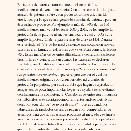
El sistema de patentes también afecta el costo de los
medicamentos de venta con receta. Con el trascurso del tiempo, el
número de patentes sobre cada producto farmacéutico ha ido
creciendo, por lo que se han generado marañas de patentes para un
determinado producto. Por ejemplo, a más del 70% de los 100
medicamentos más vendidos entre 2005 y 2015, se les amplió la
protección de la patente al menos una vez, y a casi el 50% se le
amplió la protección de la patente más de una vez [45]. Durante
este período, el 78% de los medicamentos que obtuvieron nuevas
patentes eran fármacos existentes que ya estaban comercializados
[45]. Estas marañas de patentes dificultan la comercialización de
biosimilares y genéricos, aun cuando las patentes se declaren
inválidas, inaplicables o cuando el competidor no las infrinja. Un
caso extremo es el de los fabricantes que “eternizan o perennizan”
sus patentes (
evergreening
), que es el proceso por el cual los
medicamentos originales obtienen periodos adicionales de
protección por patente por cada cambio que hagan a su producto,
aunque sea de poca importancia, lo que les ayuda a estar evitando
continuamente la competencia. Cuando las patentes que impugnan
los tribunales, o se adoptan comportamientos anticompetitivos,
como los acuerdos de “pago por demora” – que es cuando los
fabricantes de productos de marca pagan a los competidores de
genéricos para que no saquen sus productos al mercado-, se limita
aún más la comercialización oportuna de productos competidores.
La Administración Biden-Harris apoya las medidas para garantizar
que los fabricantes de medicamentos no puedan utilizar