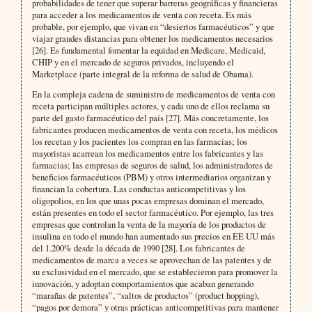
probabilidades de tener que superar barreras geográficas y financieras
para acceder a los medicamentos de venta con receta. Es más
probable, por ejemplo, que vivan en “desiertos farmacéuticos” y que
viajar grandes distancias para obtener los medicamentos necesarios
[26]. Es fundamental fomentar la equidad en Medicare, Medicaid,
CHIP y en el mercado de seguros privados, incluyendo el
Marketplace (parte integral de la reforma de salud de Obama).
En la compleja cadena de suministro de medicamentos de venta con
receta participan múltiples actores, y cada uno de ellos reclama su
parte del gasto farmacéutico del país [27]. Más concretamente, los
fabricantes producen medicamentos de venta con receta, los médicos
los recetan y los pacientes los compran en las farmacias; los
mayoristas acarrean los medicamentos entre los fabricantes y las
farmacias; las empresas de seguros de salud, los administradores de
beneficios farmacéuticos (PBM) y otros intermediarios organizan y
financian la cobertura. Las conductas anticompetitivas y los
oligopolios, en los que unas pocas empresas dominan el mercado,
están presentes en todo el sector farmacéutico. Por ejemplo, las tres
empresas que controlan la venta de la mayoría de los productos de
insulina en todo el mundo han aumentado sus precios en EE UU más
del 1.200% desde la década de 1990 [28]. Los fabricantes de
medicamentos de marca a veces se aprovechan de las patentes y de
su exclusividad en el mercado, que se establecieron para promover la
innovación, y adoptan comportamientos que acaban generando
“marañas de patentes”, “saltos de productos” (product hopping),
“pagos por demora” y otras prácticas anticompetitivas para mantener