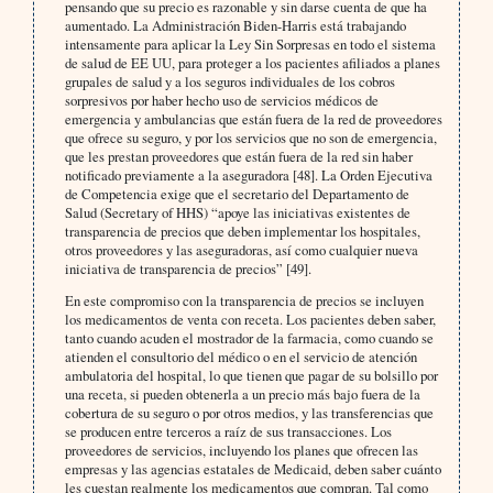
pensando que su precio es razonable y sin darse cuenta de que ha
aumentado. La Administración Biden-Harris está trabajando
intensamente para aplicar la Ley Sin Sorpresas en todo el sistema
de salud de EE UU, para proteger a los pacientes afiliados a planes
grupales de salud y a los seguros individuales de los cobros
sorpresivos por haber hecho uso de servicios médicos de
emergencia y ambulancias que están fuera de la red de proveedores
que ofrece su seguro, y por los servicios que no son de emergencia,
que les prestan proveedores que están fuera de la red sin haber
notificado previamente a la aseguradora [48]. La Orden Ejecutiva
de Competencia exige que el secretario del Departamento de
Salud (Secretary of HHS) “apoye las iniciativas existentes de
transparencia de precios que deben implementar los hospitales,
otros proveedores y las aseguradoras, así como cualquier nueva
iniciativa de transparencia de precios” [49].
En este compromiso con la transparencia de precios se incluyen
los medicamentos de venta con receta. Los pacientes deben saber,
tanto cuando acuden el mostrador de la farmacia, como cuando se
atienden el consultorio del médico o en el servicio de atención
ambulatoria del hospital, lo que tienen que pagar de su bolsillo por
una receta, si pueden obtenerla a un precio más bajo fuera de la
cobertura de su seguro o por otros medios, y las transferencias que
se producen entre terceros a raíz de sus transacciones. Los
proveedores de servicios, incluyendo los planes que ofrecen las
empresas y las agencias estatales de Medicaid, deben saber cuánto
les cuestan realmente los medicamentos que compran. Tal como