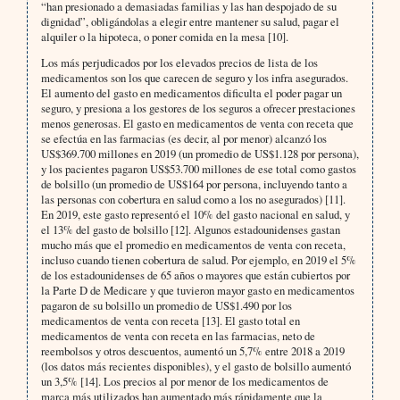
“han presionado a demasiadas familias y las han despojado de su
dignidad”, obligándolas a elegir entre mantener su salud, pagar el
alquiler o la hipoteca, o poner comida en la mesa [10].
Los más perjudicados por los elevados precios de lista de los
medicamentos son los que carecen de seguro y los infra asegurados.
El aumento del gasto en medicamentos dificulta el poder pagar un
seguro, y presiona a los gestores de los seguros a ofrecer prestaciones
menos generosas. El gasto en medicamentos de venta con receta que
se efectúa en las farmacias (es decir, al por menor) alcanzó los
US$369.700 millones en 2019 (un promedio de US$1.128 por persona),
y los pacientes pagaron US$53.700 millones de ese total como gastos
de bolsillo (un promedio de US$164 por persona, incluyendo tanto a
las personas con cobertura en salud como a los no asegurados) [11].
En 2019, este gasto representó el 10% del gasto nacional en salud, y
el 13% del gasto de bolsillo [12]. Algunos estadounidenses gastan
mucho más que el promedio en medicamentos de venta con receta,
incluso cuando tienen cobertura de salud. Por ejemplo, en 2019 el 5%
de los estadounidenses de 65 años o mayores que están cubiertos por
la Parte D de Medicare y que tuvieron mayor gasto en medicamentos
pagaron de su bolsillo un promedio de US$1.490 por los
medicamentos de venta con receta [13]. El gasto total en
medicamentos de venta con receta en las farmacias, neto de
reembolsos y otros descuentos, aumentó un 5,7% entre 2018 a 2019
(los datos más recientes disponibles), y el gasto de bolsillo aumentó
un 3,5% [14]. Los precios al por menor de los medicamentos de
marca más utilizados han aumentado más rápidamente que la