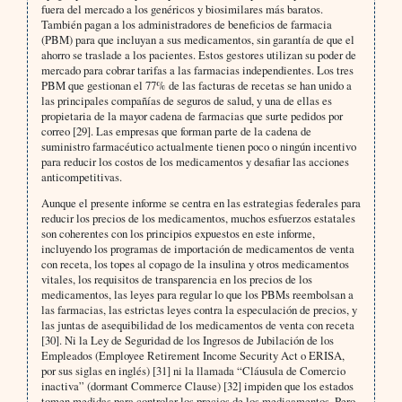
fuera del mercado a los genéricos y biosimilares más baratos.
También pagan a los administradores de beneficios de farmacia
(PBM) para que incluyan a sus medicamentos, sin garantía de que el
ahorro se traslade a los pacientes. Estos gestores utilizan su poder de
mercado para cobrar tarifas a las farmacias independientes. Los tres
PBM que gestionan el 77% de las facturas de recetas se han unido a
las principales compañías de seguros de salud, y una de ellas es
propietaria de la mayor cadena de farmacias que surte pedidos por
correo [29]. Las empresas que forman parte de la cadena de
suministro farmacéutico actualmente tienen poco o ningún incentivo
para reducir los costos de los medicamentos y desafiar las acciones
anticompetitivas.
Aunque el presente informe se centra en las estrategias federales para
reducir los precios de los medicamentos, muchos esfuerzos estatales
son coherentes con los principios expuestos en este informe,
incluyendo los programas de importación de medicamentos de venta
con receta, los topes al copago de la insulina y otros medicamentos
vitales, los requisitos de transparencia en los precios de los
medicamentos, las leyes para regular lo que los PBMs reembolsan a
las farmacias, las estrictas leyes contra la especulación de precios, y
las juntas de asequibilidad de los medicamentos de venta con receta
[30]. Ni la Ley de Seguridad de los Ingresos de Jubilación de los
Empleados (Employee Retirement Income Security Act o ERISA,
por sus siglas en inglés) [31] ni la llamada “Cláusula de Comercio
inactiva” (dormant Commerce Clause) [32] impiden que los estados
tomen medidas para controlar los precios de los medicamentos. Pero