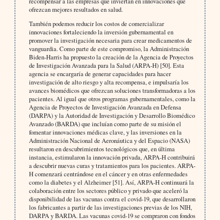
recompensar a las empresas que inviertan en innovaciones que
ofrezcan mejores resultados en salud.
También podemos reducir los costos de comercializar
innovaciones fortaleciendo la inversión gubernamental en
promover la investigación necesaria para crear medicamentos de
vanguardia. Como parte de este compromiso, la Administración
Biden-Harris ha propuesto la creación de la Agencia de Proyectos
de Investigación Avanzada para la Salud (ARPA-H) [50]. Esta
agencia se encargaría de generar capacidades para hacer
investigación de alto riesgo y alta recompensa, e impulsaría los
avances biomédicos que ofrezcan soluciones transformadoras a los
pacientes. Al igual que otros programas gubernamentales, como la
Agencia de Proyectos de Investigación Avanzada en Defensa
(DARPA) y la Autoridad de Investigación y Desarrollo Biomédico
Avanzado (BARDA) que incluían como parte de su misión el
fomentar innovaciones médicas clave, y las inversiones en la
Administración Nacional de Aeronáutica y del Espacio (NASA)
resultaron en descubrimientos tecnológicos que, en última
instancia, estimularon la innovación privada, ARPA-H contribuirá
a descubrir nuevas curas y tratamientos para los pacientes. ARPA-
H comenzará centrándose en el cáncer y en otras enfermedades
como la diabetes y el Alzheimer [51]. Así, ARPA-H continuará la
colaboración entre los sectores público y privado que aceleró la
disponibilidad de las vacunas contra el covid-19, que desarrollaron
los fabricantes a partir de las investigaciones previas de los NIH,
DARPA y BARDA. Las vacunas covid-19 se compraron con fondos