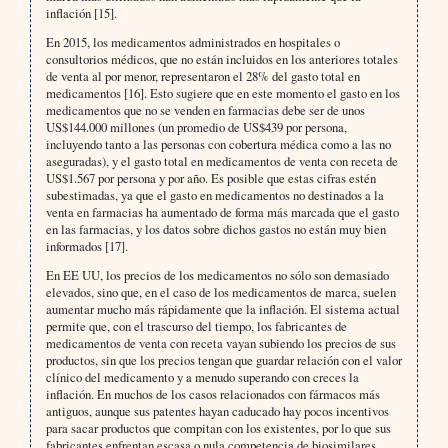
inflación [15].
En 2015, los medicamentos administrados en hospitales o
consultorios médicos, que no están incluidos en los anteriores totales
de venta al por menor, representaron el 28% del gasto total en
medicamentos [16]. Esto sugiere que en este momento el gasto en los
medicamentos que no se venden en farmacias debe ser de unos
US$144.000 millones (un promedio de US$439 por persona,
incluyendo tanto a las personas con cobertura médica como a las no
aseguradas), y el gasto total en medicamentos de venta con receta de
US$1.567 por persona y por año. Es posible que estas cifras estén
subestimadas, ya que el gasto en medicamentos no destinados a la
venta en farmacias ha aumentado de forma más marcada que el gasto
en las farmacias, y los datos sobre dichos gastos no están muy bien
informados [17].
En EE UU, los precios de los medicamentos no sólo son demasiado
elevados, sino que, en el caso de los medicamentos de marca, suelen
aumentar mucho más rápidamente que la inflación. El sistema actual
permite que, con el trascurso del tiempo, los fabricantes de
medicamentos de venta con receta vayan subiendo los precios de sus
productos, sin que los precios tengan que guardar relación con el valor
clínico del medicamento y a menudo superando con creces la
inflación. En muchos de los casos relacionados con fármacos más
antiguos, aunque sus patentes hayan caducado hay pocos incentivos
para sacar productos que compitan con los existentes, por lo que sus
fabricantes enfrentan escasa o nula competencia de biosimilares,