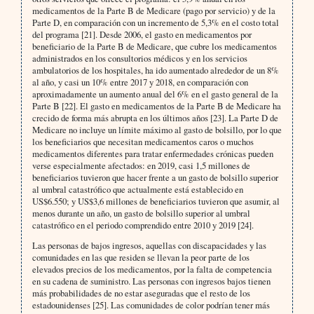
medicamentos de la Parte B de Medicare (pago por servicio) y de la
Parte D, en comparación con un incremento de 5,3% en el costo total
del programa [21]. Desde 2006, el gasto en medicamentos por
beneficiario de la Parte B de Medicare, que cubre los medicamentos
administrados en los consultorios médicos y en los servicios
ambulatorios de los hospitales, ha ido aumentado alrededor de un 8%
al año, y casi un 10% entre 2017 y 2018, en comparación con
aproximadamente un aumento anual del 6% en el gasto general de la
Parte B [22]. El gasto en medicamentos de la Parte B de Medicare ha
crecido de forma más abrupta en los últimos años [23]. La Parte D de
Medicare no incluye un límite máximo al gasto de bolsillo, por lo que
los beneficiarios que necesitan medicamentos caros o muchos
medicamentos diferentes para tratar enfermedades crónicas pueden
verse especialmente afectados: en 2019, casi 1,5 millones de
beneficiarios tuvieron que hacer frente a un gasto de bolsillo superior
al umbral catastrófico que actualmente está establecido en
US$6.550; y US$3,6 millones de beneficiarios tuvieron que asumir, al
menos durante un año, un gasto de bolsillo superior al umbral
catastrófico en el periodo comprendido entre 2010 y 2019 [24].
Las personas de bajos ingresos, aquellas con discapacidades y las
comunidades en las que residen se llevan la peor parte de los
elevados precios de los medicamentos, por la falta de competencia
en su cadena de suministro. Las personas con ingresos bajos tienen
más probabilidades de no estar aseguradas que el resto de los
estadounidenses [25]. Las comunidades de color podrían tener más