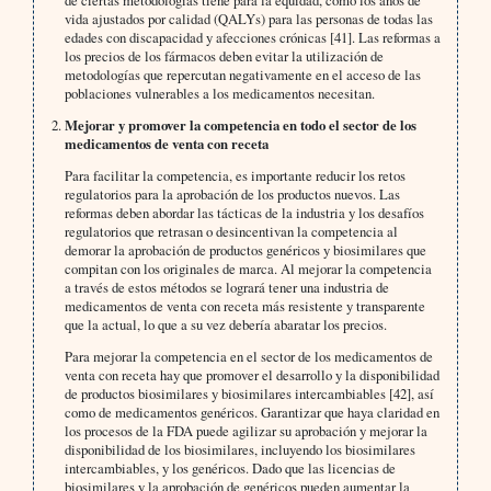
de ciertas metodologías tiene para la equidad, como los años de
vida ajustados por calidad (QALYs) para las personas de todas las
edades con discapacidad y afecciones crónicas [41]. Las reformas a
los precios de los fármacos deben evitar la utilización de
metodologías que repercutan negativamente en el acceso de las
poblaciones vulnerables a los medicamentos necesitan.
Mejorar y promover la competencia en todo el sector de los
medicamentos de venta con receta
Para facilitar la competencia, es importante reducir los retos
regulatorios para la aprobación de los productos nuevos. Las
reformas deben abordar las tácticas de la industria y los desafíos
regulatorios que retrasan o desincentivan la competencia al
demorar la aprobación de productos genéricos y biosimilares que
compitan con los originales de marca. Al mejorar la competencia
a través de estos métodos se logrará tener una industria de
medicamentos de venta con receta más resistente y transparente
que la actual, lo que a su vez debería abaratar los precios.
Para mejorar la competencia en el sector de los medicamentos de
venta con receta hay que promover el desarrollo y la disponibilidad
de productos biosimilares y biosimilares intercambiables [42], así
como de medicamentos genéricos. Garantizar que haya claridad en
los procesos de la FDA puede agilizar su aprobación y mejorar la
disponibilidad de los biosimilares, incluyendo los biosimilares
intercambiables, y los genéricos. Dado que las licencias de
biosimilares y la aprobación de genéricos pueden aumentar la