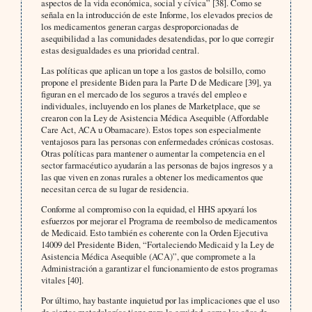
aspectos de la vida económica, social y cívica” [38]. Como se
señala en la introducción de este Informe, los elevados precios de
los medicamentos generan cargas desproporcionadas de
asequibilidad a las comunidades desatendidas, por lo que corregir
estas desigualdades es una prioridad central.
Las políticas que aplican un tope a los gastos de bolsillo, como
propone el presidente Biden para la Parte D de Medicare [39], ya
figuran en el mercado de los seguros a través del empleo e
individuales, incluyendo en los planes de Marketplace, que se
crearon con la Ley de Asistencia Médica Asequible (Affordable
Care Act, ACA u Obamacare). Estos topes son especialmente
ventajosos para las personas con enfermedades crónicas costosas.
Otras políticas para mantener o aumentar la competencia en el
sector farmacéutico ayudarán a las personas de bajos ingresos y a
las que viven en zonas rurales a obtener los medicamentos que
necesitan cerca de su lugar de residencia.
Conforme al compromiso con la equidad, el HHS apoyará los
esfuerzos por mejorar el Programa de reembolso de medicamentos
de Medicaid. Esto también es coherente con la Orden Ejecutiva
14009 del Presidente Biden, “Fortaleciendo Medicaid y la Ley de
Asistencia Médica Asequible (ACA)”, que compromete a la
Administración a garantizar el funcionamiento de estos programas
vitales [40].
Por último, hay bastante inquietud por las implicaciones que el uso