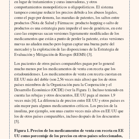
en lugar de tratamientos y curas innovadoras, y otros
comportamientos monopolísticos u oligopolísticos. El sistema
tampoco consigue reducir los precios debido a los abusos legales,
como el pago por demora, las marañas de patentes, los saltos entre
productos (Nota de Salud y Fármacos: producto hopping o salto de
productos es una estrategia para impedir el uso de genéricos, en este
caso las empresas sacan versiones ligeramente modificadas de los
medicamentos que están a punto de perder la patente, estas versiones
nuevas no añaden mucho pero logran captar una buena parte del
mercado) y la explotación de las disposiciones de la Estrategia de
Evaluación y Mitigación de Riesgos (REMS) [3].
Los pacientes de otros países comparables pagan por lo general
mucho menos por los medicamentos de venta con receta que los
estadounidenses. Los medicamentos de venta con receta cuestan en
EE UU más del doble (son 2,56 veces más altos) que los de otros
países miembros de la Organización para la Cooperación y el
Desarrollo Económico (OCDE) (ver la Figura 1). Incluso teniendo en
cuenta las rebajas y otros descuentos, EE UU paga al menos 1,9
veces más [4]. La diferencia de precios entre EE UU y otros países es
aún mayor para algunos medicamentos críticos. Los precios de la
insulina, por ejemplo, son unas cuatro veces más altos en EE UU que
los de otros países comparables, incluso después de los descuentos
[5].
Figura 1. Precios de los medicamentos de venta con receta en EE
UU como porcentaje de los precios en otros países seleccionados,