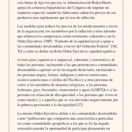
esta forma de fijar los precios, la Administración Biden-Harris
apoya los esfuerzos bipartidistas del Congreso de imponer un
impuesto especial cuando los fabricantes suban los precios de sus
productos más rápidamente que la tasa de inflación.
Las medidas para reducir los precios de los medicamentos a través
de la negociación, los reembolsos por la inflación y otros métodos
que refuercen la competencia serán totalmente coherentes con la
Orden Ejecutiva 13985, “Fomento de la equidad racial y apoyo a
las comunidades desatendidas a través del Gobierno Federal” [36].
Tal y como se define en dicha Orden Ejecutiva, equidad significa:
el trato justo, equitativo e imparcial, coherente y sistemático, de
todas las personas, incluyendo a las que pertenecen a comunidades
desatendidas a quienes se les ha negado dicho trato, incluyendo a
las personas negras, latinas, indígenas y nativas americanas,
asiático-americanas e isleñas del Pacífico y a otras personas de
color; a los miembros de minorías religiosas; a las personas
lesbianas, gays, bisexuales, transexuales y queer (LGBTQ+); a las
personas en situación de discapacidad; a las personas que viven en
zonas rurales; y a aquellas que se ven afectadas negativamente por
la pobreza persistente o la desigualdad [37].
La misma Orden Ejecutiva define a las comunidades desatendidas
como “poblaciones que comparten una característica particular,
así como comunidades geográficas a las que se les ha negado
sistemáticamente la oportunidad de participar plenamente en