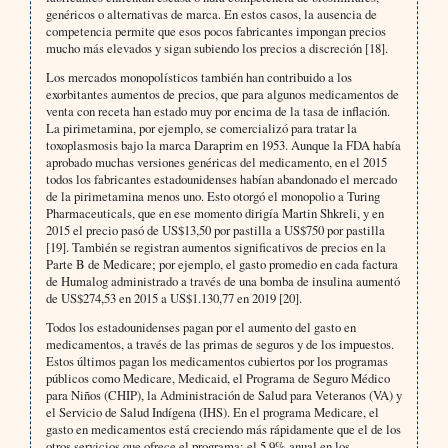
genéricos o alternativas de marca. En estos casos, la ausencia de
competencia permite que esos pocos fabricantes impongan precios
mucho más elevados y sigan subiendo los precios a discreción [18].
Los mercados monopolísticos también han contribuido a los
exorbitantes aumentos de precios, que para algunos medicamentos de
venta con receta han estado muy por encima de la tasa de inflación.
La pirimetamina, por ejemplo, se comercializó para tratar la
toxoplasmosis bajo la marca Daraprim en 1953. Aunque la FDA había
aprobado muchas versiones genéricas del medicamento, en el 2015
todos los fabricantes estadounidenses habían abandonado el mercado
de la pirimetamina menos uno. Esto otorgó el monopolio a Turing
Pharmaceuticals, que en ese momento dirigía Martin Shkreli, y en
2015 el precio pasó de US$13,50 por pastilla a US$750 por pastilla
[19]. También se registran aumentos significativos de precios en la
Parte B de Medicare; por ejemplo, el gasto promedio en cada factura
de Humalog administrado a través de una bomba de insulina aumentó
de US$274,53 en 2015 a US$1.130,77 en 2019 [20].
Todos los estadounidenses pagan por el aumento del gasto en
medicamentos, a través de las primas de seguros y de los impuestos.
Estos últimos pagan los medicamentos cubiertos por los programas
públicos como Medicare, Medicaid, el Programa de Seguro Médico
para Niños (CHIP), la Administración de Salud para Veteranos (VA) y
el Servicio de Salud Indígena (IHS). En el programa Medicare, el
gasto en medicamentos está creciendo más rápidamente que el de los
otros servicios que ofrece el programa: el 5,9% anual en los