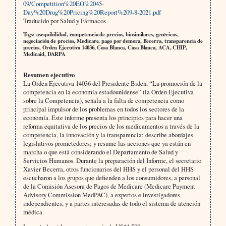
09/Competition%20EO%2045-
Day%20Drug%20Pricing%20Report%209-8-2021.pdf
Traducido por Salud y Fármacos
Tags: asequibilidad, competencia de precios, biosimilares, genéricos,
negociación de precios, Medicare, pago por demora, Becerra, transparencia de
precios, Orden Ejecutiva 14036, Casa Blanca, Casa Blanca, ACA, CHIP,
Medicaid, DARPA
Resumen ejecutivo
La Orden Ejecutiva 14036 del Presidente Biden, “La promoción de la
competencia en la economía estadounidense” (la Orden Ejecutiva
sobre la Competencia), señala a la falta de competencia como
principal impulsor de los problemas en todos los sectores de la
economía. Este informe presenta los principios para hacer una
reforma equitativa de los precios de los medicamentos a través de la
competencia, la innovación y la transparencia; describe abordajes
legislativos prometedores; y resume las acciones que ya están en
marcha o que está considerando el Departamento de Salud y
Servicios Humanos. Durante la preparación del Informe, el secretario
Xavier Becerra, otros funcionarios del HHS y el personal del HHS
escucharon a los grupos que defienden a los consumidores, a personal
de la Comisión Asesora de Pagos de Medicare (Medicare Payment
Advisory Commission MedPAC), a expertos e investigadores
independientes, y a partes interesadas de todo el sistema de atención
médica.