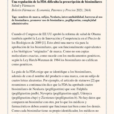
Una regulación de la FDA dificulta la prescripción de biosimilares
Salud y Fármacos
Boletín Fármacos: Economía, Patentes y Precios
2021; 24(4)
Tags: nombres de marca, sufijos, Neulasta, intercambiabilidad, barreras al uso
de biosimilares, promover uso de biosimilares, pegfilgrastim, complejidad
administrativa
Cuando el Congreso de EE UU aprobó la reforma de salud de Obama
también aprobó la Ley de Innovación y Competencia en el Precio de
los Biológicos de 2009 [1]. Esto abrió una nueva vía para la
aprobación de los biosimilares, que son funcionalmente equivalentes
a los biológicos “originales” de marca. Como no son copias
moleculares exactas, como sucede con los medicamentos genéricos,
según la Ley Hatch-Waxman de 1984 los biosimilares no califican
como genéricos.
La guía de la FDA exige que se identifique a los biosimilares,
además de con el nombre del producto o una marca, con un sufijo de
cuatro letras aleatorias. Por ejemplo, el artículo de statnews [2] que
resumimos a continuación dice que la FDA ha aprobado cuatro
biosimilares de Neulasta (pegfilgastrim) que son: Fulphila
(pegfilgrastim-jmdb), Nyvepria (pegfilgrastim-apgf), Udenyca
(pegfilgrastim-cbqv) y Ziextenzo (pegfilgrastim-b). No hay datos que
comparen un biosimilar con otro, por lo que los médicos y
farmacéuticos deben asumir que funcionan tan bien como los demás.
Como cada biosimilar tiene su propio identificador, los médicos no