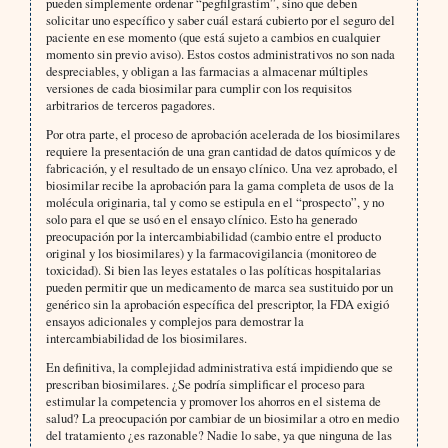
pueden simplemente ordenar “pegfilgrastim”, sino que deben
solicitar uno específico y saber cuál estará cubierto por el seguro del
paciente en ese momento (que está sujeto a cambios en cualquier
momento sin previo aviso). Estos costos administrativos no son nada
despreciables, y obligan a las farmacias a almacenar múltiples
versiones de cada biosimilar para cumplir con los requisitos
arbitrarios de terceros pagadores.
Por otra parte, el proceso de aprobación acelerada de los biosimilares
requiere la presentación de una gran cantidad de datos químicos y de
fabricación, y el resultado de un ensayo clínico. Una vez aprobado, el
biosimilar recibe la aprobación para la gama completa de usos de la
molécula originaria, tal y como se estipula en el “prospecto”, y no
solo para el que se usó en el ensayo clínico. Esto ha generado
preocupación por la intercambiabilidad (cambio entre el producto
original y los biosimilares) y la farmacovigilancia (monitoreo de
toxicidad). Si bien las leyes estatales o las políticas hospitalarias
pueden permitir que un medicamento de marca sea sustituido por un
genérico sin la aprobación específica del prescriptor, la FDA exigió
ensayos adicionales y complejos para demostrar la
intercambiabilidad de los biosimilares.
En definitiva, la complejidad administrativa está impidiendo que se
prescriban biosimilares. ¿Se podría simplificar el proceso para
estimular la competencia y promover los ahorros en el sistema de
salud? La preocupación por cambiar de un biosimilar a otro en medio
del tratamiento ¿es razonable? Nadie lo sabe, ya que ninguna de las