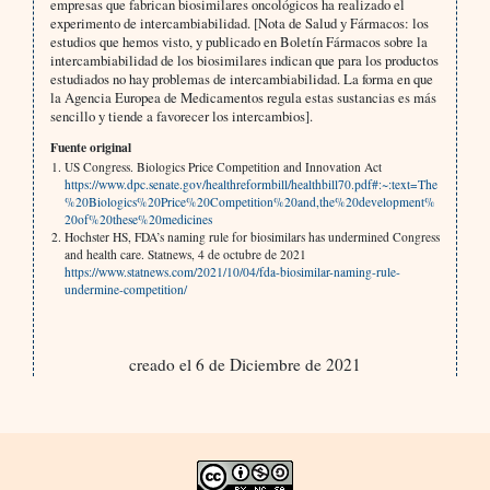
empresas que fabrican biosimilares oncológicos ha realizado el
experimento de intercambiabilidad. [Nota de Salud y Fármacos: los
estudios que hemos visto, y publicado en Boletín Fármacos sobre la
intercambiabilidad de los biosimilares indican que para los productos
estudiados no hay problemas de intercambiabilidad. La forma en que
la Agencia Europea de Medicamentos regula estas sustancias es más
sencillo y tiende a favorecer los intercambios].
Fuente original
US Congress. Biologics Price Competition and Innovation Act
https://www.dpc.senate.gov/healthreformbill/healthbill70.pdf#:~:text=The
%20Biologics%20Price%20Competition%20and,the%20development%
20of%20these%20medicines
Hochster HS, FDA’s naming rule for biosimilars has undermined Congress
and health care. Statnews, 4 de octubre de 2021
https://www.statnews.com/2021/10/04/fda-biosimilar-naming-rule-
undermine-competition/
creado el 6 de Diciembre de 2021