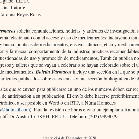
 Ugalde, EE.UU.
stina Latorre
arolina Reyes Rojas
ármacos
solicita comunicaciones, noticias, y artículos de investigación 
 tema relacionado con el acceso y uso de medicamentos; incluyendo tem
ilancia; políticas de medicamentos; ensayos clínicos; ética y medicame
ón y farmacia; comportamiento de la industria; prácticas recomendables
 cuestionadas de uso y promoción de medicamentos. También publica not
resos y talleres que se vayan a celebrar o se hayan celebrado sobre el 
de medicamentos.
Boletín Fármacos
incluye una sección en la que se 
e artículos publicados sobre estos temas y una sección bibliográfica de li
ales que se envíen para publicarse en uno de los números deben ser re
as de anticipación a su publicación. El envío debe hacerse preferiblemen
ectrónico, a ser posible en Word o en RTF, a Núria Homedes
s@hotmail.com
). Para la revisión de libros enviar un ejemplar a Anton
cliff Dr Austin Tx 78704, EE.UU. Teléfono: (202) 9999079.
creado el 4 de Diciembre de 2020