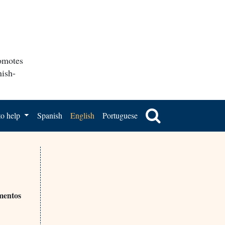
romotes
nish-
o help
Spanish
English
Portuguese
amentos