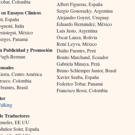
cobar, Colombia
Albert Figueras, España
Sergio Gonorazky, Argentina
 en Ensayos Clínicos
Alejandro Goyret, Uruguay
ti, España
Eduardo Hernández, México
gnoni, Italia
Luis Justo, Argentina
ástegui, México
Óscar Lanza, Bolivia
erges, Panamá
René Leyva, México
n Publicidad y Promoción
Duilio Fuentes, Perú
 Fugh-Berman
Benito Marchand, Ecuador
Gabriela Minaya, Perú
onsales
Bruno Schlemper Junior, Brasil
Sierra, Centro América
Xavier Seuba, España
rozco, Colombia
Federico Tobar, Panamá
brantes, Brasil
Francisco Rossi, Colombia
ter
alking
de Traductores
omedes, EE UU
Muñoz Soler, España