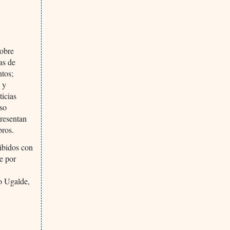
sobre
as de
ntos;
 y
icias
uso
presentan
bros.
cibidos con
te por
io Ugalde,