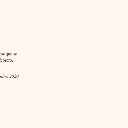
cos
que se
febrero,
embre 2020
l