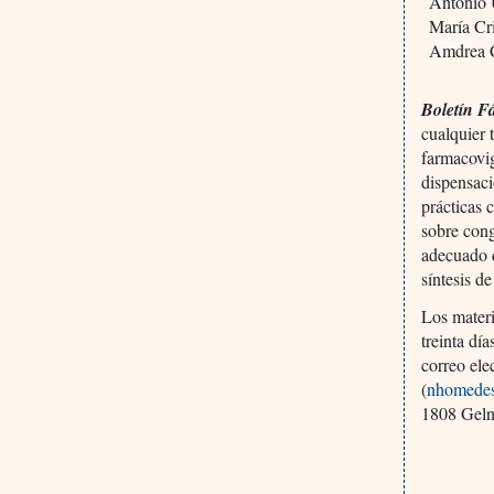
Antonio
María Cri
Amdrea C
Boletín F
cualquier
farmacovig
dispensaci
prácticas
sobre cong
adecuado 
síntesis d
Los materi
treinta dí
correo el
(
nhomede
1808 Geln