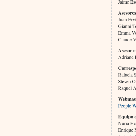
Jaime Es
Asesores
Juan Ervi
Gianni To
Emma Ver
Claude V
Asesor e
Adriane
Corresp
Rafaela 
Steven O
Raquel A
Webmas
People W
Equipo 
Núria H
Enrique 