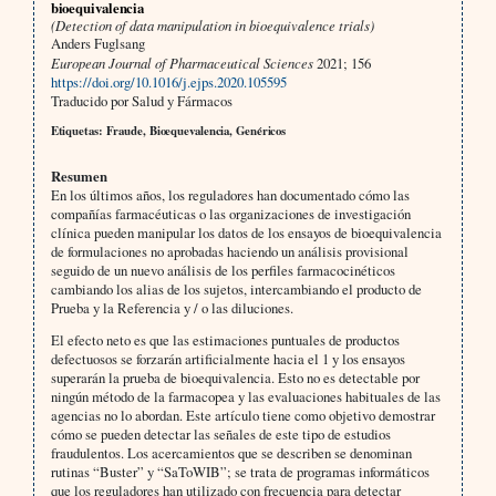
bioequivalencia
(Detection of data manipulation in bioequivalence trials)
Anders Fuglsang
European Journal of Pharmaceutical Sciences
2021; 156
https://doi.org/10.1016/j.ejps.2020.105595
Traducido por Salud y Fármacos
Etiquetas: Fraude, Bioequevalencia, Genéricos
Resumen
En los últimos años, los reguladores han documentado cómo las
compañías farmacéuticas o las organizaciones de investigación
clínica pueden manipular los datos de los ensayos de bioequivalencia
de formulaciones no aprobadas haciendo un análisis provisional
seguido de un nuevo análisis de los perfiles farmacocinéticos
cambiando los alias de los sujetos, intercambiando el producto de
Prueba y la Referencia y / o las diluciones.
El efecto neto es que las estimaciones puntuales de productos
defectuosos se forzarán artificialmente hacia el 1 y los ensayos
superarán la prueba de bioequivalencia. Esto no es detectable por
ningún método de la farmacopea y las evaluaciones habituales de las
agencias no lo abordan. Este artículo tiene como objetivo demostrar
cómo se pueden detectar las señales de este tipo de estudios
fraudulentos. Los acercamientos que se describen se denominan
rutinas “Buster” y “SaToWIB”; se trata de programas informáticos
que los reguladores han utilizado con frecuencia para detectar