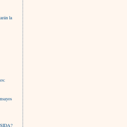
arán la
os:
ensayos
l SIDA?