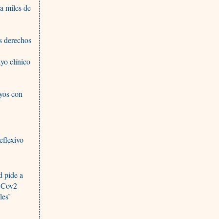
a miles de
s derechos
yo clínico
yos con
eflexivo
d pide a
n-Cov2
les’