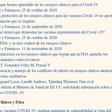
ue hemos aprendido de los ensayos clínicos para el Covid 19
d y Fármacos, 25 de octubre de 2020
protocolos de los ensayos clínicos para las vacunas Covid -19 no aport
mación que se requiere
d y Fármacos, 24 de septiembre de 2020
 tienen que demostrar las vacunas experimentales del Covid -19?
d y Fármacos, 25 de octubre de 2020
DA y su laxo control de los ensayos clínicos
d y Fármacos, 11 de noviembre de 2020
taciones en los ensayos clínicos que logran que la FDA apruebe los
amentos contra el cáncer
l T, Gonzalez-Velez M, Prasad V
uencia y manejo de los conflictos de interés en ensayos clínicos aleatori
vistas cualitativas
ngaard Lasse, Lundh Andreas, Tjørnhøj-Thomsen Tine et al
 abierta al Ministro de Salud de EE UU solicitando información sobre 
icos COVID -19
línicos y Ética
as vacunas COVID-19 ¿podrían aumentar la vulnerabilidad al virus de