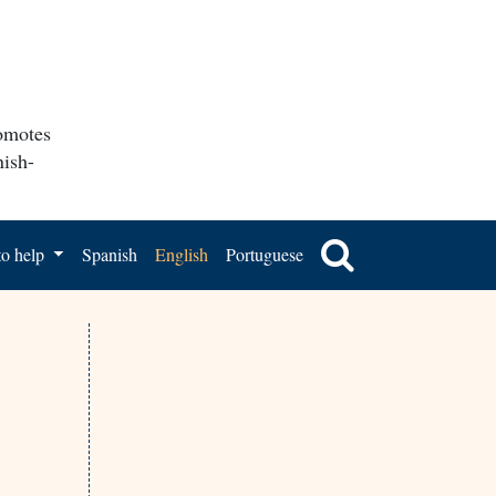
romotes
nish-
o help
Spanish
English
Portuguese