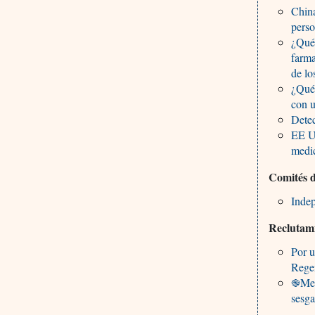
China
pers
¿Qué 
farma
de lo
¿Qué 
con 
Detec
EE U
medic
Comités d
Indep
Reclutami
Por u
Rege
֎Ment
sesga