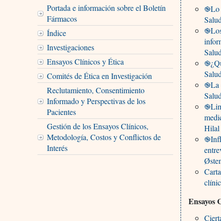
Portada e información sobre el Boletín
֎Lo q
Fármacos
Salu
֎Los 
Índice
infor
Investigaciones
Salu
Ensayos Clínicos y Ética
֎¿Qué
Salu
Comités de Ética en Investigación
֎La F
Reclutamiento, Consentimiento
Salu
Informado y Perspectivas de los
֎Limi
Pacientes
medic
Gestión de los Ensayos Clínicos,
Hila
Metodología, Costos y Conflictos de
֎Infl
Interés
entre
Øste
Carta
clín
Ensayos C
Ciert