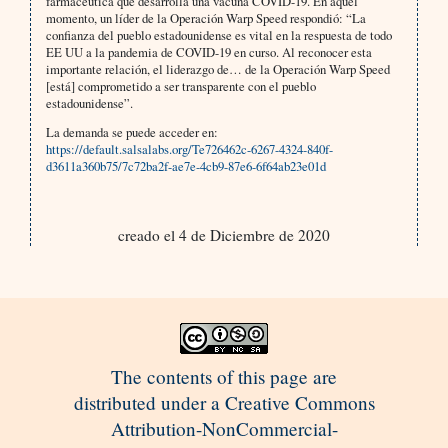
farmacéutica que desarrolla una vacuna COVID-19. En aquel
momento, un líder de la Operación Warp Speed respondió: “La
confianza del pueblo estadounidense es vital en la respuesta de todo
EE UU a la pandemia de COVID-19 en curso. Al reconocer esta
importante relación, el liderazgo de… de la Operación Warp Speed
[está] comprometido a ser transparente con el pueblo
estadounidense”.
La demanda se puede acceder en:
https://default.salsalabs.org/Te726462c-6267-4324-840f-
d3611a360b75/7c72ba2f-ae7e-4cb9-87e6-6f64ab23e01d
creado el 4 de Diciembre de 2020
The contents of this page are
distributed under a Creative Commons
Attribution-NonCommercial-