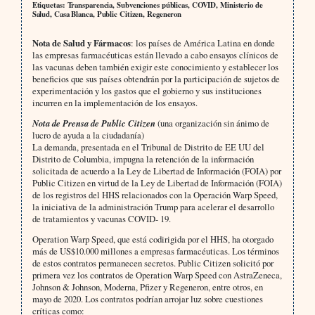
Etiquetas: Transparencia, Subvenciones públicas, COVID, Ministerio de
Salud, Casa Blanca, Public Citizen, Regeneron
Nota de Salud y Fármacos
: los países de América Latina en donde
las empresas farmacéuticas están llevado a cabo ensayos clínicos de
las vacunas deben también exigir este conocimiento y establecer los
beneficios que sus países obtendrán por la participación de sujetos de
experimentación y los gastos que el gobierno y sus instituciones
incurren en la implementación de los ensayos.
Nota de Prensa de Public Citizen
(una organización sin ánimo de
lucro de ayuda a la ciudadanía)
La demanda, presentada en el Tribunal de Distrito de EE UU del
Distrito de Columbia, impugna la retención de la información
solicitada de acuerdo a la Ley de Libertad de Información (FOIA) por
Public Citizen en virtud de la Ley de Libertad de Información (FOIA)
de los registros del HHS relacionados con la Operación Warp Speed,
la iniciativa de la administración Trump para acelerar el desarrollo
de tratamientos y vacunas COVID- 19.
Operation Warp Speed, que está codirigida por el HHS, ha otorgado
más de US$10.000 millones a empresas farmacéuticas. Los términos
de estos contratos permanecen secretos. Public Citizen solicitó por
primera vez los contratos de Operation Warp Speed con AstraZeneca,
Johnson & Johnson, Moderna, Pfizer y Regeneron, entre otros, en
mayo de 2020. Los contratos podrían arrojar luz sobre cuestiones
críticas como: