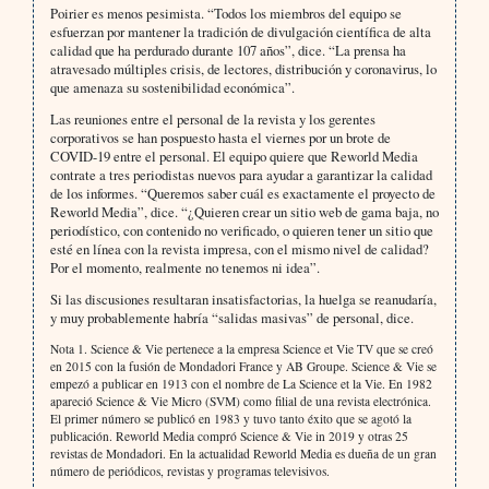
Poirier es menos pesimista. “Todos los miembros del equipo se
esfuerzan por mantener la tradición de divulgación científica de alta
calidad que ha perdurado durante 107 años”, dice. “La prensa ha
atravesado múltiples crisis, de lectores, distribución y coronavirus, lo
que amenaza su sostenibilidad económica”.
Las reuniones entre el personal de la revista y los gerentes
corporativos se han pospuesto hasta el viernes por un brote de
COVID-19 entre el personal. El equipo quiere que Reworld Media
contrate a tres periodistas nuevos para ayudar a garantizar la calidad
de los informes. “Queremos saber cuál es exactamente el proyecto de
Reworld Media”, dice. “¿Quieren crear un sitio web de gama baja, no
periodístico, con contenido no verificado, o quieren tener un sitio que
esté en línea con la revista impresa, con el mismo nivel de calidad?
Por el momento, realmente no tenemos ni idea”.
Si las discusiones resultaran insatisfactorias, la huelga se reanudaría,
y muy probablemente habría “salidas masivas” de personal, dice.
Nota 1. Science & Vie pertenece a la empresa Science et Vie TV que se creó
en 2015 con la fusión de Mondadori France y AB Groupe. Science & Vie se
empezó a publicar en 1913 con el nombre de La Science et la Vie. En 1982
apareció Science & Vie Micro (SVM) como filial de una revista electrónica.
El primer número se publicó en 1983 y tuvo tanto éxito que se agotó la
publicación. Reworld Media compró Science & Vie in 2019 y otras 25
revistas de Mondadori. En la actualidad Reworld Media es dueña de un gran
número de periódicos, revistas y programas televisivos.