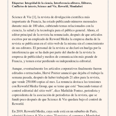
Etiquetas: Integridad de la ciencia, Interferencia editores, Editores,
Conflictos de interés, Science and Vie, Reworld, Mondadori
Science & Vie [1], la revista de divulgación científica más
importante de Francia, ha estado publicando números mensuales
durante más de 100 años, cubriendo temas relacionados con la
ciencia, la salud y la tecnología para el público general. Ahora, el
editor principal de la revista ha renunciado, después de que artículos
escritos por un empleado de Reword Media la empresa dueña de la
revista se publicaran en el sitio web de la misma sin el conocimiento
de sus editores. El personal de la revista se declaró en huelga por la
interferencia que se ha dado por parte del dueño de la revista la
empresa de publicidad y medios de comunicación más grande de
Francia, y temen estar perdiendo su independencia editorial.
Aunque, eventualmente los artículos corporativos finalmente fueron
editados o retractados, Hervé Poirier anunció que dejaba el trabajo la
semana pasada, después de haber trabajado 21 años para la revista,
que vende 250.000 copias al mes. La renuncia destaca las tensiones
con Reworld Media Group, que se teme que esté “buscando tomar el
control editorial del sitio web”, dice Mathilde Fontez, periodista y
copresidenta de la asociación de periodistas de la revista, que se
fundó poco después de que Science & Vie quedara bajo el control de
Reworld.
En 2019, Reworld Media, cuya sede está en un suburbio de París,
adquirió Science & Vie y otras 25 revistas al comprar a Mondadori