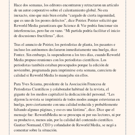
Hace dos semanas, los editores encontraron y retractaron un artículo
de un autor corporativo sobre el calentamiento global. No era
inexacto, sino que más bien estaba “cargado de cierta ingenuidad,
que es uno de los peores defectos”, dice Poirier. Poirier solicitó que
Reworld Media garantizara que Science & Vie podría funcionar sin
interferencias, pero fue en vano. “Mi partida podría facilitar el inicio
de discusiones fructíferas”, dice.
Tras el anuncio de Poirier, los periodistas de planta, los pasantes e
incluso los autónomos declararon inmediatamente una huelga, dice
Fontez. Sin embargo, la suspendieron a los tres días, cuando Reworld
Media propuso reuniones con los periodistas científicos. Los
periodistas también estaban preocupados porque la edición de
noviembre, programada para imprimirse esta semana, careciera de
calidad si Reworld Media lo manejaba sin ellos.
Para Yves Sciama, presidente de la Asociación Francesa de
Periodistas Científicos y colaborador habitual de la revista, el
gigante de los medios capitalizó la dedicación del personal. “Les
dijeron la revista se imprimiría de todos modos aunque estuvieran en
huelga, pero ciertamente con una calidad reducida y probablemente
faltando algunas páginas, y eso es una lástima”, dice. Dice que el
mensaje fue: ReworldMedia no se preocupa ni por sus lectores, ni por
su producto o, menos aún, por la calidad del contenido científico.
Gautier Normand, CEO y cofundador de Reworld Media, se negó a
comentar sobre la situación.