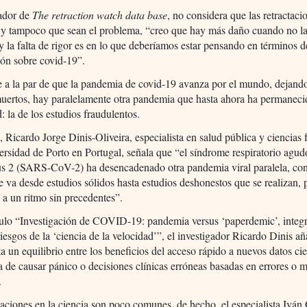
ador de
The retraction watch data base
, no considera que las retractaci
 y tampoco que sean el problema, “creo que hay más daño cuando no la
y la falta de rigor es en lo que deberíamos estar pensando en términos d
ión sobre covid-19”.
 a la par de que la pandemia de covid-19 avanza por el mundo, dejand
uertos, hay paralelamente otra pandemia que hasta ahora ha permaneci
: la de los estudios fraudulentos.
, Ricardo Jorge Dinis-Oliveira, especialista en salud pública y ciencias 
ersidad de Porto en Portugal, señala que “el síndrome respiratorio agud
us 2 (SARS-CoV-2) ha desencadenado otra pandemia viral paralela, co
e va desde estudios sólidos hasta estudios deshonestos que se realizan, 
a un ritmo sin precedentes”.
culo “Investigación de COVID-19: pandemia versus ‘paperdemic’, integr
riesgos de la ‘ciencia de la velocidad’”, el investigador Ricardo Dinis a
ta un equilibrio entre los beneficios del acceso rápido a nuevos datos cie
 de causar pánico o decisiones clínicas erróneas basadas en errores o 
.
taciones en la ciencia son poco comunes, de hecho, el especialista Ivá