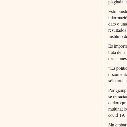
plagiada, 
Esto puede
informació
dato o una
resultados
Instituto 
Es importa
trata de l
decisiones
“La políti
documentos
sólo artícu
Por ejempl
se retract
o cloroqui
multinacio
covid-19.
Sin embarg