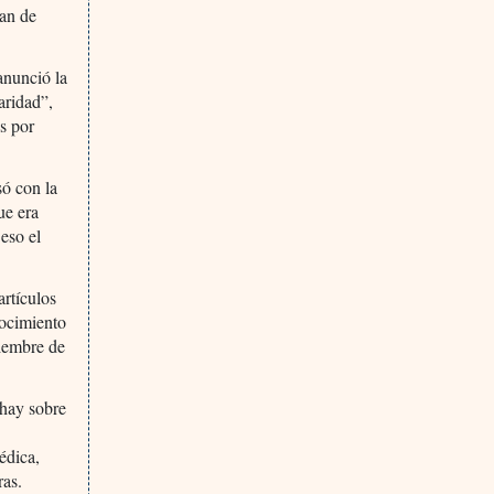
ían de
anunció la
aridad”,
os por
só con la
ue era
 eso el
artículos
nocimiento
tiembre de
 hay sobre
édica,
ras.