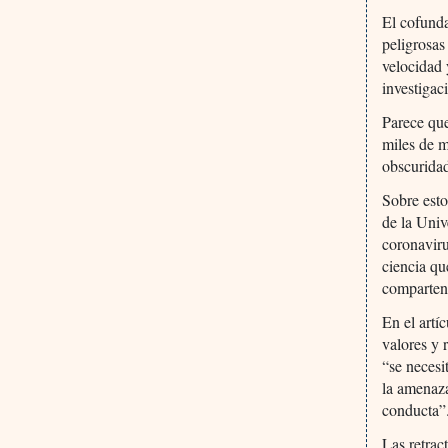
El cofund
peligrosas
velocidad 
investigac
Parece que
miles de m
obscuridad
Sobre esto
de la Univ
coronavir
ciencia qu
comparten 
En el artí
valores y 
“se necesi
la amenaza
conducta”
Las retrac