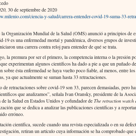
cedo
020,
30 de septiembre de 2020
w.milenio.com/ciencia-y-salud/carrera-entender-covid-19-suma-33-retra
 la Organización Mundial de la Salud (OMS) anunció a principios de e
id-19 es una enfermedad mortal y pandémica, diversos grupos de invest
iniciaron una carrera contra reloj para entender de qué se trata.
o, la premura por ser el primero, la competencia interna o la presión p
 que experimentan algunos científicos ha dado a pie a que un puñado d
n sobre ésta enfermedad se haya vuelto poco fiable, al menos, entre los
tas, ya que actualmente se suman hasta 33 retractaciones.
 de retractaciones sobre covid-19 son 33, parecen demasiadas, pero ha
científicos que analizamos”, señala Ivan Oransky, presidente de la Asoc
as de la Salud en Estados Unidos y cofundador de
The retraction watch 
zación que se dedica a analizar las publicaciones científicas y a reporta
nido erróneo.
tación científica, sucede cuando una revista especializada o en su defect
estigación, retiran un artículo cuya información se ha comprobado que e