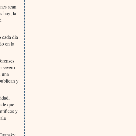
ones sean
s hay; la
e
o cada día
do en la
forenses
o severo
n una
publican y
idad,
ñade que
ntíficos y
mala
n Oransky