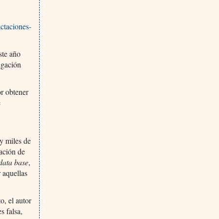
ctaciones-
ste año
igación
or obtener
e
y miles de
iación de
data base
,
r aquellas
o, el autor
s falsa,