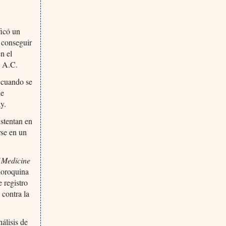
ficó un
e conseguir
n el
a A.C.
e cuando se
de
y.
ustentan en
rse en un
 Medicine
cloroquina
 registro
 contra la
álisis de