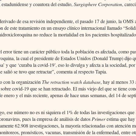
 estadunidense y coautora del estudio,
Surgisphere Corporation
, carec
erivado de esa revisión independiente, el pasado 17 de junio, la OMS 
ón de este tratamiento en un ensayo clínico internacional llamado “Solid
hidroxicloroquina no reduce la mortalidad en los pacientes hospitalizad
 error tiene un carácter público toda la población es afectada, como pa
roquina, la cual el presidente de Estados Unidos (Donald Trump) dijo q
sa’ y que ‘curaba la covid-19’, eso lo divulga y afecta a la sociedad, por
ue salió se tuvo que retractar”, comenta al respecto Tapia.
o con la organización
The retraction watch database
, hay al menos 33 
s sobre covid-19 que se han retractado. El más viejo del que se tiene co
de enero y el más reciente, apenas de hace unas semanas, del 14 de sep
o, ese número no es ni siquiera el 1% de todas las investigaciones que
oronavirus, pues la empresa de análisis de datos
Primer
estima que hay
mente 62.908 investigaciones, la mayoría relacionadas con atención m
onitoreos, pronósticos, vacunas, transmisión de la enfermedad, entre ot