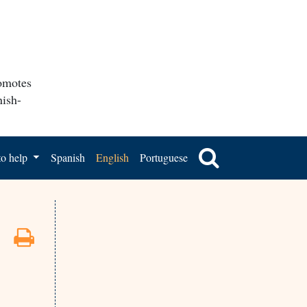
romotes
nish-
o help
Spanish
English
Portuguese