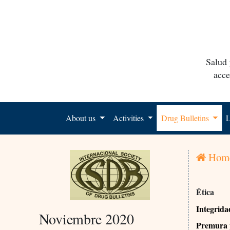
Salud 
acce
About us
Activities
Drug Bulletins
L
Hom
Ética
Integrida
Noviembre 2020
Premura p