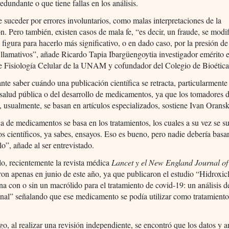
redundante o que tiene fallas en los análisis.
 suceder por errores involuntarios, como malas interpretaciones de la
n. Pero también, existen casos de mala fe, “es decir, un fraude, se modi
 figura para hacerlo más significativo, o en dado caso, por la presión d
 llamativos”, añade Ricardo Tapia Ibargüengoytia investigador emérito e
de Fisiología Celular de la UNAM y cofundador del Colegio de Bioétic
nte saber cuándo una publicación científica se retracta, particularment
a salud pública o del desarrollo de medicamentos, ya que los tomadores 
, usualmente, se basan en artículos especializados, sostiene Ivan Oransk
ca de medicamentos se basa en los tratamientos, los cuales a su vez se s
 científicos, ya sabes, ensayos. Eso es bueno, pero nadie debería basa
lo”, añade al ser entrevistado.
o, recientemente la revista médica
Lancet y el New England Journal of
aron apenas en junio de este año, ya que publicaron el estudio “Hidroxi
na con o sin un macrólido para el tratamiento de covid-19: un análisis de
nal” señalando que ese medicamento se podía utilizar como tratamiento
o, al realizar una revisión independiente, se encontró que los datos y an