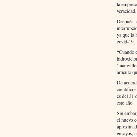
la empresa
veracidad.
Después, d
interrupci
ya que la 
covid-19.
“Cuando el
hidroxiclo
‘maravillo
artículo q
De acuerd
científico
es del 31 
este año.
Sin embarg
el nuevo c
aproximada
ensayos, m