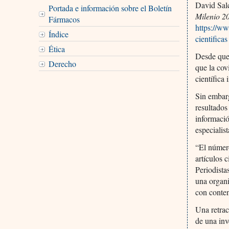
David Sal
Portada e información sobre el Boletín
Milenio 2
Fármacos
https://ww
Índice
cientificas
Ética
Desde que
Derecho
que la cov
científica 
Sin embarg
resultados
informació
especialis
“El número
artículos 
Periodist
una organi
con conte
Una retrac
de una inv