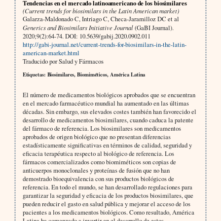
Tendencias en el mercado latinoamericano de los biosimilares
(Current trends for biosimilars in the Latin American market)
Galarza-Maldonado C, Intriago C, Checa-Jaramilloz DC et al
Generics and Biosimilars Initiative Journal
(GaBI Journal).
2020;9(2):64-74. DOI: 10.5639/gabij.2020.0902.011
http://gabi-journal.net/current-trends-for-biosimilars-in-the-latin-
american-market.html
Traducido por Salud y Fármacos
Etiquetas: Biosimilares, Biomiméticos, América Latina
El número de medicamentos biológicos aprobados que se encuentran
en el mercado farmacéutico mundial ha aumentado en las últimas
décadas. Sin embargo, sus elevados costes también han favorecido el
desarrollo de medicamentos biosimilares, cuando caduca la patente
del fármaco de referencia. Los biosimilares son medicamentos
aprobados de origen biológico que no presentan diferencias
estadísticamente significativas en términos de calidad, seguridad y
eficacia terapéutica respecto al biológico de referencia. Los
fármacos comercializados como biomiméticos son copias de
anticuerpos monoclonales y proteínas de fusión que no han
demostrado bioequivalencia con sus productos biológicos de
referencia. En todo el mundo, se han desarrollado regulaciones para
garantizar la seguridad y eficacia de los productos biosimilares, que
pueden reducir el gasto en salud pública y mejorar el acceso de los
pacientes a los medicamentos biológicos. Como resultado, América
Latina ha comenzado a invertir en el desarrollo de estos