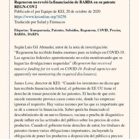
Regeneron no reveló la financiación de BARDA en su patente
REGN-COV2
Publicado el por Equipo de KEI, 20 de octubre de 2020
https://www.keionline.org/34258
Traducido por Salud y Fármacos
Etiquetas: Transparencia, Patentes, Subsidios, Regeneron, COVID, Precios,
BARDA, DARPA
Según Luis Gil Abinader, autor de la nota de investigación:
“Regeneron ha recibido fondos enormes para su trabajo en COVID-19.
Las agencias federales aparentemente no están monitoreando que se
hagan las divulgaciones requeridas”
(Regeneron has received
massive funding for its work on COVID-19. Federal agencies are
apparently not monitoring the required disclosures)
.
James Love, director de KEI: “Cuando los inventores no dicen que
han recibido financiación federal, el gobierno de EE UU tiene el
derecho de tomar posesión de las patentes. El hecho de que esto
sucede raramente provoca casos como este, donde las empresas
ignoran el requisito. Hay varias razones por las que es importante que
se dé a conocer la financiación. Saber quién ha financiado el
descubrimiento de un nuevo fármaco, vacuna o prueba de diagnóstico
puede influir en las actitudes del público sobre los precios de estos
productos. Cuando el gobierno tiene derechos de autor, los titulares de
patentes tienen varias obligaciones importantes, incluyendo la
obligación de poner los productos a disposición del público a precios