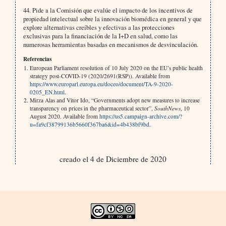
44. Pide a la Comisión que evalúe el impacto de los incentivos de
propiedad intelectual sobre la innovación biomédica en general y que
explore alternativas creíbles y efectivas a las protecciones
exclusivas para la financiación de la I+D en salud, como las
numerosas herramientas basadas en mecanismos de desvinculación.
Referencias
European Parliament resolution of 10 July 2020 on the EU’s public health
strategy post-COVID-19 (2020/2691(RSP)). Available from
https://www.europarl.europa.eu/doceo/document/TA-9-2020-
0205_EN.html
.
Mirza Alas and Vitor Ido, “Governments adopt new measures to increase
transparency on prices in the pharmaceutical sector”,
SouthNews
, 10
August 2020. Available from
https://us5.campaign-archive.com/?
u=fa9cf38799136b5660f367ba6&id=4b438bf9bd
.
creado el 4 de Diciembre de 2020