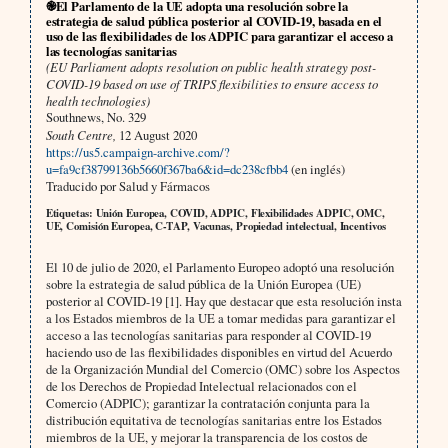
֎El Parlamento de la UE adopta una resolución sobre la
estrategia de salud pública posterior al COVID-19, basada en el
uso de las flexibilidades de los ADPIC para garantizar el acceso a
las tecnologías sanitarias
(EU Parliament adopts resolution on public health strategy post-
COVID-19 based on use of TRIPS flexibilities to ensure access to
health technologies)
Southnews, No. 329
South Centre,
12 August 2020
https://us5.campaign-archive.com/?
u=fa9cf38799136b5660f367ba6&id=dc238cfbb4
(en inglés)
Traducido por Salud y Fármacos
Etiquetas: Unión Europea, COVID, ADPIC, Flexibilidades ADPIC, OMC,
UE, Comisión Europea, C-TAP, Vacunas, Propiedad intelectual, Incentivos
El 10 de julio de 2020, el Parlamento Europeo adoptó una resolución
sobre la estrategia de salud pública de la Unión Europea (UE)
posterior al COVID-19 [1]. Hay que destacar que esta resolución insta
a los Estados miembros de la UE a tomar medidas para garantizar el
acceso a las tecnologías sanitarias para responder al COVID-19
haciendo uso de las flexibilidades disponibles en virtud del Acuerdo
de la Organización Mundial del Comercio (OMC) sobre los Aspectos
de los Derechos de Propiedad Intelectual relacionados con el
Comercio (ADPIC); garantizar la contratación conjunta para la
distribución equitativa de tecnologías sanitarias entre los Estados
miembros de la UE, y mejorar la transparencia de los costos de