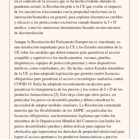
en el contexto de la escasez que se ha hecho evidente durante la
pandemia actual, la Resolución pide a la CE que evalúe el impacto
de los incentivos relacionados con la propiedad intelectual en la
innovación biomédica en general, para explorar alternativas creíbles
y eficaces a las protecciones exclusivas cuando financie la I + D
médica, como las numerosas herramientas basadas en mecanismos
de desvinculación.
Aunque la Resolución del Parlamento Europeo no es vinculante, es
una orientación importante para la CE y los Estados miembros de la
UE sobre las medidas que deben tomarse para garantizar el acceso
asequible y equitativo a los medicamentos, vacunas, pruebas
diagnósticas, equipos de protección personal y otros dispositivos
médicos, como ventiladores, etc. De hecho, varios Estados miembros
de la UE ya han adoptado legislación que permite emitir licencias
obligatorias para garantizar el acceso a tecnologías sanitarias contra
COVID-19. Italia ha adoptado recientemente un decreto para
garantizar la transparencia de los precios y los costos de I + D de los
productos farmacéuticos [2]. Esto deja claro que otros países, en
particular los países en desarrollo pueden y deben considerar la
necesidad de adoptar medidas similares. La Resolución comentada
muestra que las flexibilidades de los ADPIC, en particular las
licencias obligatorias, son herramientas legítimas que todos los
miembros de la Organización Mundial del Comercio (incluidos los
países desarrollados) pueden y deben utilizar para superar los
obstáculos que representan los derechos de propiedad intelectual para
lograr el acceso oportuno a los productos farmacéuticos a precios