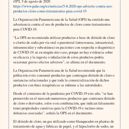
OPS,
5 de agosto de 2020
https://www.paho.org/es/noticias/5-8-2020-ops-advierte-contra-uso-
productos-cloro-como-tratamientos-para-covid-19
La Organización Panamericana de la Salud (OPS) ha emitido una
advertencia contra el uso de productos de cloro como tratamientos
para COVID-19.
“La OPS no recomienda utilizar productos a base de dióxido de cloro
o clorito de sodio por vía oral o parenteral (intravenosa, intraarterial,
intramuscular y subcutánea) en pacientes con sospecha o diagnóstico
de COVID-19, ni en ningún otro caso, porque no hay evidencia sobre
su eficacia y la ingesta o inhalación de estos productos podría
ocasionar graves efectos adversos”, se afirma en el documento.
La Organización Panamericana de la Salud recomienda que la
población evite consumir productos que contengan dióxido de cloro o
sustancias relacionadas y que toda la comercialización de dichos
productos con fines terapéuticos se informe a las autoridades.
Desde el comienzo de la pandemia por COVID-19 este año, “se han
promovido en el mercado numerosos productos que contienen dióxido
de cloro o derivados, solos o en combinación, que indican falsamente
tener propiedades curativas para la COVID-19 e incluso otras
dolencias asociadas”, señala la OPS en el documento.
El dióxido de cloro, un gas utilizado como blanqueador en plantas de
tratamiento de agua y fábricas de papel, y el hipoclorito de sodio, un