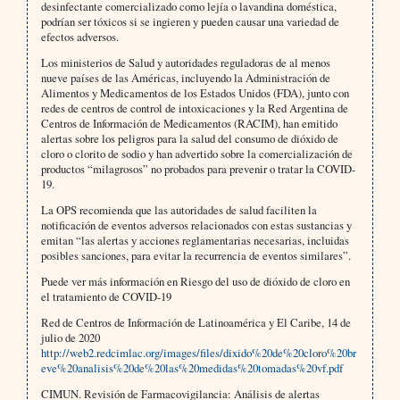
desinfectante comercializado como lejía o lavandina doméstica,
podrían ser tóxicos si se ingieren y pueden causar una variedad de
efectos adversos.
Los ministerios de Salud y autoridades reguladoras de al menos
nueve países de las Américas, incluyendo la Administración de
Alimentos y Medicamentos de los Estados Unidos (FDA), junto con
redes de centros de control de intoxicaciones y la Red Argentina de
Centros de Información de Medicamentos (RACIM), han emitido
alertas sobre los peligros para la salud del consumo de dióxido de
cloro o clorito de sodio y han advertido sobre la comercialización de
productos “milagrosos” no probados para prevenir o tratar la COVID-
19.
La OPS recomienda que las autoridades de salud faciliten la
notificación de eventos adversos relacionados con estas sustancias y
emitan “las alertas y acciones reglamentarias necesarias, incluidas
posibles sanciones, para evitar la recurrencia de eventos similares”.
Puede ver más información en Riesgo del uso de dióxido de cloro en
el tratamiento de COVID-19
Red de Centros de Información de Latinoamérica y El Caribe, 14 de
julio de 2020
http://web2.redcimlac.org/images/files/dixido%20de%20cloro%20br
eve%20analisis%20de%20las%20medidas%20tomadas%20vf.pdf
CIMUN. Revisión de Farmacovigilancia: Análisis de alertas