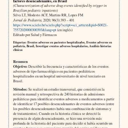
factores desencadenantes, en Brasil
(Characterization of adverse drug events identified by trigger in
Brazilian pediatric inpatients)
Silva LT, Modesto ACF, Martins RR, Lopes FM
Jornal de Pediatria,
2020; 96(3):393 – 401
https://www.scielo.br/scielo.php?script=sci_arttext&pid=S0021-
75572020000300393&lang=pt
(en inglés)
Editado por Salud y Fármacos
Etiquetas: Eventos adversos en pacientes hospitalizados, Eventos adversos en
pediatría, Brasil, Investigar eventos adversos hospitalarios, Análisis historias
clínicas
Resumen
Objetivo:
Describir la frecuencia y características de los eventos
adversos de tipo farmacológico en pacientes pediátricos
hospitalizados en un hospital universitario de nivel terciario en
Brasil.
Métodos:
Se realizó un estudio transversal, que consistió en la
revisión manual y retrospectiva de 240 historias de admisiones
pediátricas para identificar eventos adversos a medicamentos a partir
de identificar 17 posibles desencadenantes de eventos adversos (entre
los posibles desencadenantes había una combinación de síntomas y
de tratamientos). Cuando en la historia clínica se detectó la
presencia de algún desencadenante, se hizo una revisión más
profunda de la historia del paciente para decidir si había ocurrido un
evento adverso; y se convocó una reunión del equipo médico para