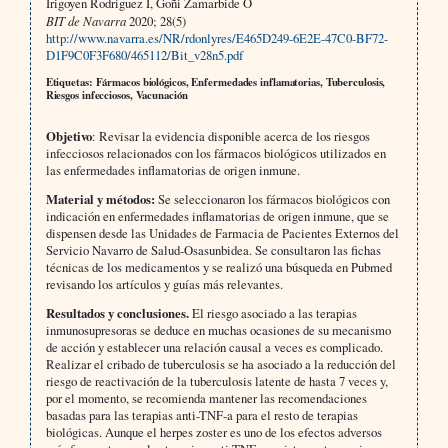
Irigoyen Rodriguez I, Goñi Zamarbide O
BIT de Navarra
2020; 28(5)
http://www.navarra.es/NR/rdonlyres/E465D249-6E2E-47C0-BF72-
D1F9C0F3F680/465112/Bit_v28n5.pdf
Etiquetas: Fármacos biológicos, Enfermedades inflamatorias, Tuberculosis,
Riesgos infecciosos, Vacunación
Objetivo
: Revisar la evidencia disponible acerca de los riesgos
infecciosos relacionados con los fármacos biológicos utilizados en
las enfermedades inflamatorias de origen inmune.
Material y métodos:
Se seleccionaron los fármacos biológicos con
indicación en enfermedades inflamatorias de origen inmune, que se
dispensen desde las Unidades de Farmacia de Pacientes Externos del
Servicio Navarro de Salud-Osasunbidea. Se consultaron las fichas
técnicas de los medicamentos y se realizó una búsqueda en Pubmed
revisando los artículos y guías más relevantes.
Resultados y conclusiones.
El riesgo asociado a las terapias
inmunosupresoras se deduce en muchas ocasiones de su mecanismo
de acción y establecer una relación causal a veces es complicado.
Realizar el cribado de tuberculosis se ha asociado a la reducción del
riesgo de reactivación de la tuberculosis latente de hasta 7 veces y,
por el momento, se recomienda mantener las recomendaciones
basadas para las terapias anti-TNF-a para el resto de terapias
biológicas. Aunque el herpes zoster es uno de los efectos adversos