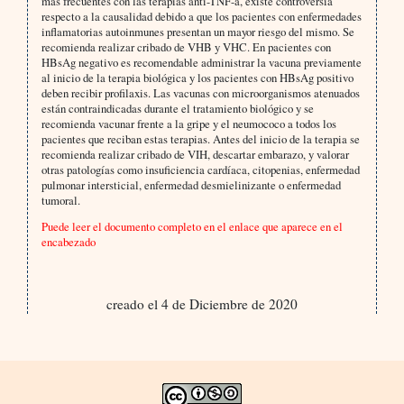
más frecuentes con las terapias anti-TNF-a, existe controversia
respecto a la causalidad debido a que los pacientes con enfermedades
inflamatorias autoinmunes presentan un mayor riesgo del mismo. Se
recomienda realizar cribado de VHB y VHC. En pacientes con
HBsAg negativo es recomendable administrar la vacuna previamente
al inicio de la terapia biológica y los pacientes con HBsAg positivo
deben recibir profilaxis. Las vacunas con microorganismos atenuados
están contraindicadas durante el tratamiento biológico y se
recomienda vacunar frente a la gripe y el neumococo a todos los
pacientes que reciban estas terapias. Antes del inicio de la terapia se
recomienda realizar cribado de VIH, descartar embarazo, y valorar
otras patologías como insuficiencia cardíaca, citopenias, enfermedad
pulmonar intersticial, enfermedad desmielinizante o enfermedad
tumoral.
Puede leer el documento completo en el enlace que aparece en el
encabezado
creado el 4 de Diciembre de 2020